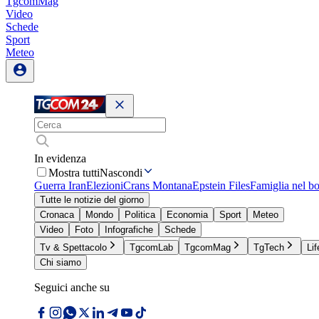
TgcomMag
Video
Schede
Sport
Meteo
In evidenza
Mostra tutti
Nascondi
Guerra Iran
Elezioni
Crans Montana
Epstein Files
Famiglia nel b
Tutte le notizie del giorno
Cronaca
Mondo
Politica
Economia
Sport
Meteo
Video
Foto
Infografiche
Schede
Tv & Spettacolo
TgcomLab
TgcomMag
TgTech
Lif
Chi siamo
Seguici anche su