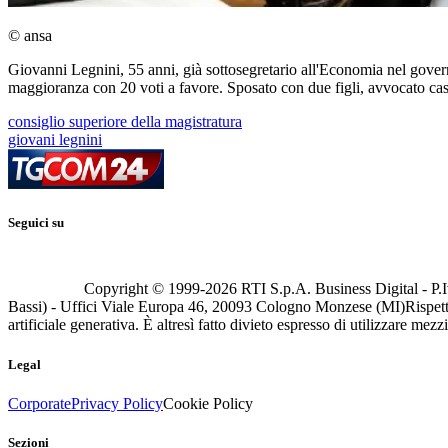
© ansa
Giovanni Legnini, 55 anni, già sottosegretario all'Economia nel gover
maggioranza con 20 voti a favore. Sposato con due figli, avvocato cassa
consiglio superiore della magistratura
giovani legnini
Seguici su
Copyright © 1999-
2026
RTI S.p.A. Business Digital - P.I
Bassi) - Uffici Viale Europa 46, 20093 Cologno Monzese (MI)
Rispett
artificiale generativa. È altresì fatto divieto espresso di utilizzare mez
Legal
Corporate
Privacy Policy
Cookie Policy
Sezioni