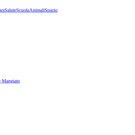
ura
Salute
Scuola
Animali
Spazio
e Mangiato