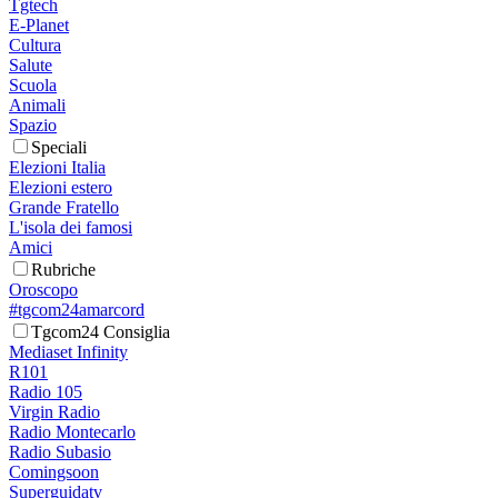
Tgtech
E-Planet
Cultura
Salute
Scuola
Animali
Spazio
Speciali
Elezioni Italia
Elezioni estero
Grande Fratello
L'isola dei famosi
Amici
Rubriche
Oroscopo
#tgcom24amarcord
Tgcom24 Consiglia
Mediaset Infinity
R101
Radio 105
Virgin Radio
Radio Montecarlo
Radio Subasio
Comingsoon
Superguidatv