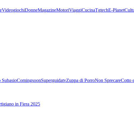
e
Videogiochi
Donne
Magazine
Motori
Viaggi
Cucina
Tgtech
E-Planet
Cult
 Subasio
Comingsoon
Superguidatv
Zuppa di Porro
Non Sprecare
Cotto 
tigiano in Fiera 2025