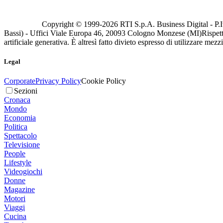
Copyright © 1999-
2026
RTI S.p.A. Business Digital - P.I
Bassi) - Uffici Viale Europa 46, 20093 Cologno Monzese (MI)
Rispett
artificiale generativa. È altresì fatto divieto espresso di utilizzare mez
Legal
Corporate
Privacy Policy
Cookie Policy
Sezioni
Cronaca
Mondo
Economia
Politica
Spettacolo
Televisione
People
Lifestyle
Videogiochi
Donne
Magazine
Motori
Viaggi
Cucina