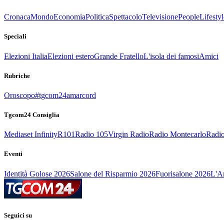
Cronaca
Mondo
Economia
Politica
Spettacolo
Televisione
People
Lifestyl
Speciali
Elezioni Italia
Elezioni estero
Grande Fratello
L'isola dei famosi
Amici
Rubriche
Oroscopo
#tgcom24amarcord
Tgcom24 Consiglia
Mediaset Infinity
R101
Radio 105
Virgin Radio
Radio Montecarlo
Radio
Eventi
Identità Golose 2026
Salone del Risparmio 2026
Fuorisalone 2026
L'Ar
Seguici su