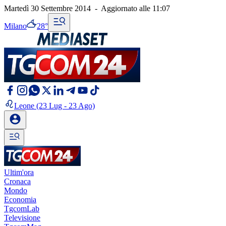
Martedì 30 Settembre 2014
-
Aggiornato alle
11:07
Milano
28°
Leone
(23 Lug - 23 Ago)
Ultim'ora
Cronaca
Mondo
Economia
TgcomLab
Televisione