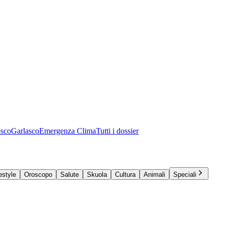
osco
Garlasco
Emergenza Clima
Tutti i dossier
estyle
Oroscopo
Salute
Skuola
Cultura
Animali
Speciali