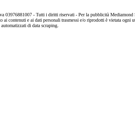
va 03976881007 - Tutti i diritti riservati - Per la pubblicità Mediamon
o ai contenuti e ai dati personali trasmessi e/o riprodotti è vietata ogni 
zi automatizzati di data scraping.