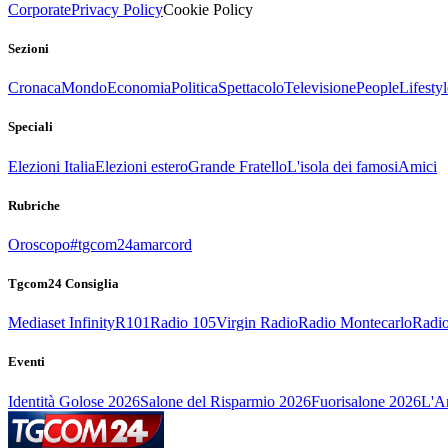
Corporate
Privacy Policy
Cookie Policy
Sezioni
Cronaca
Mondo
Economia
Politica
Spettacolo
Televisione
People
Lifestyl
Speciali
Elezioni Italia
Elezioni estero
Grande Fratello
L'isola dei famosi
Amici
Rubriche
Oroscopo
#tgcom24amarcord
Tgcom24 Consiglia
Mediaset Infinity
R101
Radio 105
Virgin Radio
Radio Montecarlo
Radio
Eventi
Identità Golose 2026
Salone del Risparmio 2026
Fuorisalone 2026
L'Ar