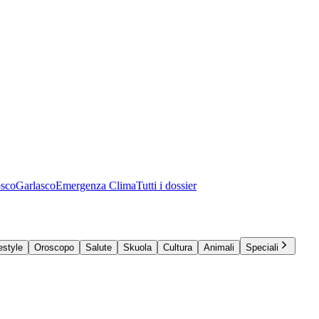
osco
Garlasco
Emergenza Clima
Tutti i dossier
estyle
Oroscopo
Salute
Skuola
Cultura
Animali
Speciali