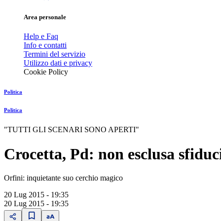
Area personale
Help e Faq
Info e contatti
Termini del servizio
Utilizzo dati e privacy
Cookie Policy
Politica
Politica
"TUTTI GLI SCENARI SONO APERTI"
Crocetta, Pd: non esclusa sfiduc
Orfini: inquietante suo cerchio magico
20 Lug 2015 - 19:35
20 Lug 2015 - 19:35