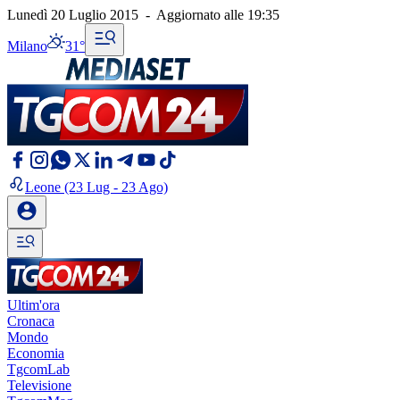
Lunedì 20 Luglio 2015
-
Aggiornato alle
19:35
Milano
31°
Leone
(23 Lug - 23 Ago)
Ultim'ora
Cronaca
Mondo
Economia
TgcomLab
Televisione