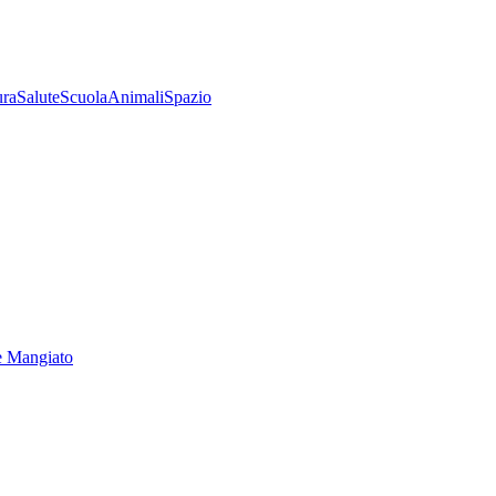
ura
Salute
Scuola
Animali
Spazio
e Mangiato