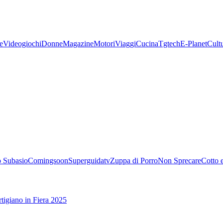
e
Videogiochi
Donne
Magazine
Motori
Viaggi
Cucina
Tgtech
E-Planet
Cult
 Subasio
Comingsoon
Superguidatv
Zuppa di Porro
Non Sprecare
Cotto 
tigiano in Fiera 2025