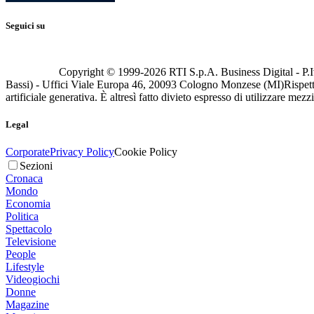
Seguici su
Copyright © 1999-
2026
RTI S.p.A. Business Digital - P.I
Bassi) - Uffici Viale Europa 46, 20093 Cologno Monzese (MI)
Rispett
artificiale generativa. È altresì fatto divieto espresso di utilizzare mez
Legal
Corporate
Privacy Policy
Cookie Policy
Sezioni
Cronaca
Mondo
Economia
Politica
Spettacolo
Televisione
People
Lifestyle
Videogiochi
Donne
Magazine