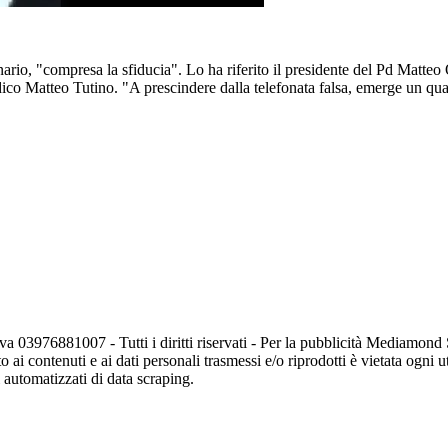
enario, "compresa la sfiducia". Lo ha riferito il presidente del Pd Matte
medico Matteo Tutino. "A prescindere dalla telefonata falsa, emerge un qu
va 03976881007 - Tutti i diritti riservati - Per la pubblicità Mediamon
o ai contenuti e ai dati personali trasmessi e/o riprodotti è vietata ogni 
zi automatizzati di data scraping.