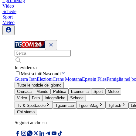
TgcomMag
Video
Schede
Sport
Meteo
In evidenza
Mostra tutti
Nascondi
Guerra Iran
Elezioni
Crans Montana
Epstein Files
Famiglia nel b
Tutte le notizie del giorno
Cronaca
Mondo
Politica
Economia
Sport
Meteo
Video
Foto
Infografiche
Schede
Tv & Spettacolo
TgcomLab
TgcomMag
TgTech
Lif
Chi siamo
Seguici anche su