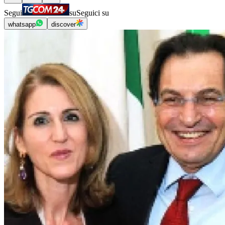
Segui
su
Seguici su
whatsapp
discover