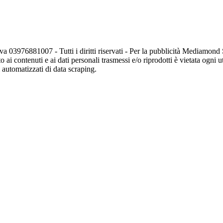
va 03976881007 - Tutti i diritti riservati - Per la pubblicità Mediamon
o ai contenuti e ai dati personali trasmessi e/o riprodotti è vietata ogni 
zi automatizzati di data scraping.