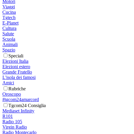
Motori
Viaggi
Cucina
Tgtech
E-Planet
Cultura
Salute
Scuola
Animali
Spazio
Speciali
Elezioni Italia
Elezioni estero
Grande Fratello
L'isola dei famosi
Amici
Rubriche
Oroscopo
#tgcom24amarcord
Tgcom24 Consiglia
Mediaset Infinity
R101
Radio 105
Virgin Radio
Radio Montecarlo