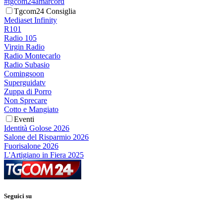
#tgcom24amarcord
Tgcom24 Consiglia
Mediaset Infinity
R101
Radio 105
Virgin Radio
Radio Montecarlo
Radio Subasio
Comingsoon
Superguidatv
Zuppa di Porro
Non Sprecare
Cotto e Mangiato
Eventi
Identità Golose 2026
Salone del Risparmio 2026
Fuorisalone 2026
L'Artigiano in Fiera 2025
Seguici su