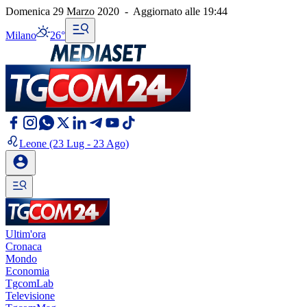
Domenica 29 Marzo 2020
-
Aggiornato alle
19:44
Milano
26°
Leone
(23 Lug - 23 Ago)
Ultim'ora
Cronaca
Mondo
Economia
TgcomLab
Televisione