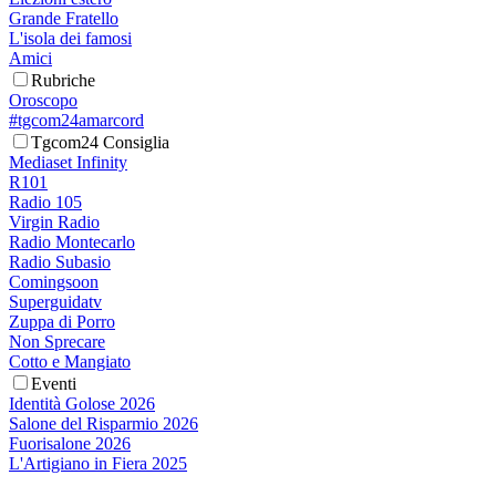
Grande Fratello
L'isola dei famosi
Amici
Rubriche
Oroscopo
#tgcom24amarcord
Tgcom24 Consiglia
Mediaset Infinity
R101
Radio 105
Virgin Radio
Radio Montecarlo
Radio Subasio
Comingsoon
Superguidatv
Zuppa di Porro
Non Sprecare
Cotto e Mangiato
Eventi
Identità Golose 2026
Salone del Risparmio 2026
Fuorisalone 2026
L'Artigiano in Fiera 2025