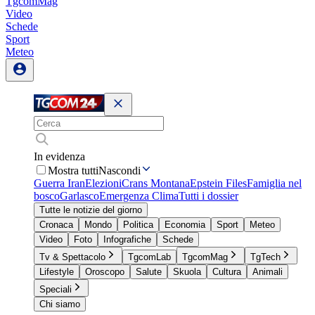
TgcomMag
Video
Schede
Sport
Meteo
In evidenza
Mostra tutti
Nascondi
Guerra Iran
Elezioni
Crans Montana
Epstein Files
Famiglia nel
bosco
Garlasco
Emergenza Clima
Tutti i dossier
Tutte le notizie del giorno
Cronaca
Mondo
Politica
Economia
Sport
Meteo
Video
Foto
Infografiche
Schede
Tv & Spettacolo
TgcomLab
TgcomMag
TgTech
Lifestyle
Oroscopo
Salute
Skuola
Cultura
Animali
Speciali
Chi siamo