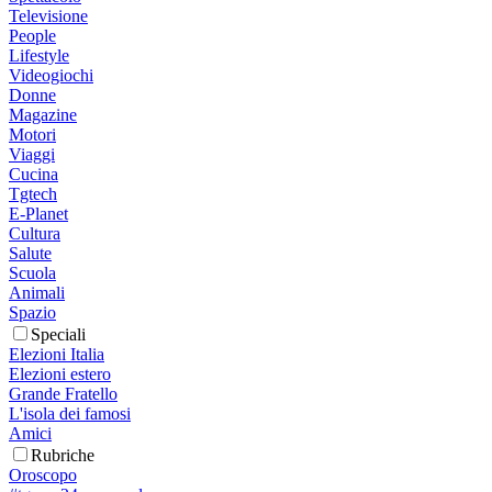
Televisione
People
Lifestyle
Videogiochi
Donne
Magazine
Motori
Viaggi
Cucina
Tgtech
E-Planet
Cultura
Salute
Scuola
Animali
Spazio
Speciali
Elezioni Italia
Elezioni estero
Grande Fratello
L'isola dei famosi
Amici
Rubriche
Oroscopo