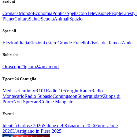
Sezioni
Cronaca
Mondo
Economia
Politica
Spettacolo
Televisione
People
Lifestyl
Planet
Cultura
Salute
Scuola
Animali
Spazio
Speciali
Elezioni Italia
Elezioni estero
Grande Fratello
L'isola dei famosi
Amici
Rubriche
Oroscopo
#tgcom24amarcord
Tgcom24 Consiglia
Mediaset Infinity
R101
Radio 105
Virgin Radio
Radio
Montecarlo
Radio Subasio
Comingsoon
Superguidatv
Zuppa di
Porro
Non Sprecare
Cotto e Mangiato
Eventi
Identità Golose 2026
Salone del Risparmio 2026
Fuorisalone
2026
L'Artigiano in Fiera 2025