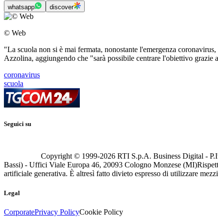
whatsapp
discover
© Web
"La scuola non si è mai fermata, nonostante l'emergenza coronavirus, e 
Azzolina, aggiungendo che "sarà possibile centrare l'obiettivo grazie al
coronavirus
scuola
Seguici su
Copyright © 1999-
2026
RTI S.p.A. Business Digital - P.I
Bassi) - Uffici Viale Europa 46, 20093 Cologno Monzese (MI)
Rispett
artificiale generativa. È altresì fatto divieto espresso di utilizzare mez
Legal
Corporate
Privacy Policy
Cookie Policy