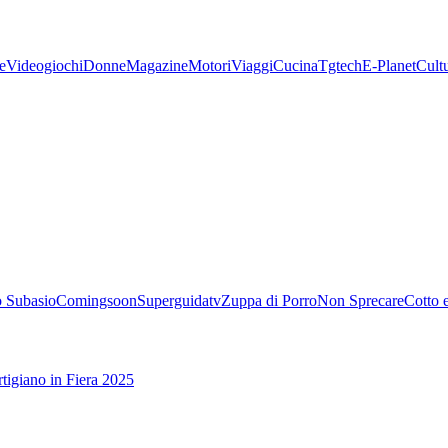
e
Videogiochi
Donne
Magazine
Motori
Viaggi
Cucina
Tgtech
E-Planet
Cult
 Subasio
Comingsoon
Superguidatv
Zuppa di Porro
Non Sprecare
Cotto 
tigiano in Fiera 2025