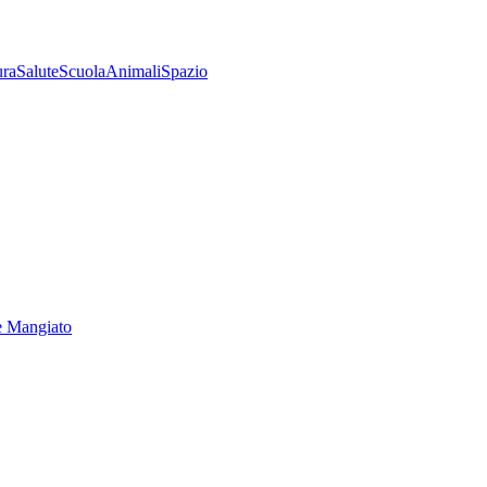
ura
Salute
Scuola
Animali
Spazio
e Mangiato