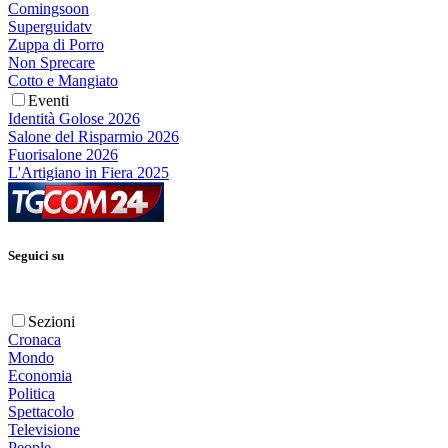
Comingsoon
Superguidatv
Zuppa di Porro
Non Sprecare
Cotto e Mangiato
Eventi
Identità Golose 2026
Salone del Risparmio 2026
Fuorisalone 2026
L'Artigiano in Fiera 2025
Seguici su
Sezioni
Cronaca
Mondo
Economia
Politica
Spettacolo
Televisione
People