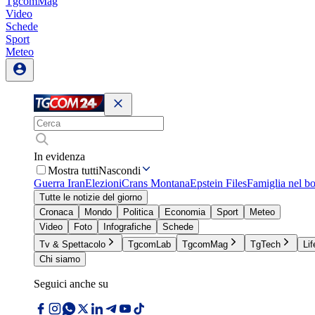
TgcomMag
Video
Schede
Sport
Meteo
In evidenza
Mostra tutti
Nascondi
Guerra Iran
Elezioni
Crans Montana
Epstein Files
Famiglia nel b
Tutte le notizie del giorno
Cronaca
Mondo
Politica
Economia
Sport
Meteo
Video
Foto
Infografiche
Schede
Tv & Spettacolo
TgcomLab
TgcomMag
TgTech
Lif
Chi siamo
Seguici anche su