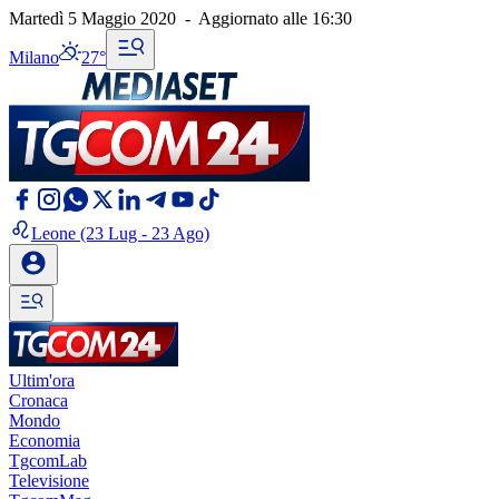
Martedì 5 Maggio 2020
-
Aggiornato alle
16:30
Milano
27°
Leone
(23 Lug - 23 Ago)
Ultim'ora
Cronaca
Mondo
Economia
TgcomLab
Televisione