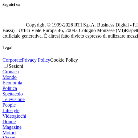
Seguici su
Copyright © 1999-
2026
RTI S.p.A. Business Digital - P.I
Bassi) - Uffici Viale Europa 46, 20093 Cologno Monzese (MI)
Rispett
artificiale generativa. È altresì fatto divieto espresso di utilizzare mez
Legal
Corporate
Privacy Policy
Cookie Policy
Sezioni
Cronaca
Mondo
Economia
Politica
Spettacolo
Televisione
People
Lifestyle
Videogiochi
Donne
Magazine
Motori