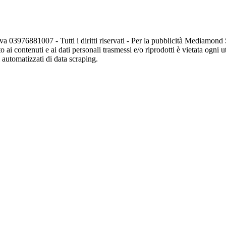
va 03976881007 - Tutti i diritti riservati - Per la pubblicità Mediamon
o ai contenuti e ai dati personali trasmessi e/o riprodotti è vietata ogni 
zi automatizzati di data scraping.