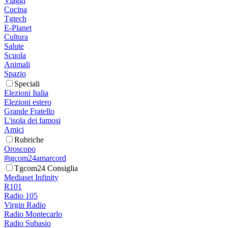
Viaggi
Cucina
Tgtech
E-Planet
Cultura
Salute
Scuola
Animali
Spazio
Speciali
Elezioni Italia
Elezioni estero
Grande Fratello
L'isola dei famosi
Amici
Rubriche
Oroscopo
#tgcom24amarcord
Tgcom24 Consiglia
Mediaset Infinity
R101
Radio 105
Virgin Radio
Radio Montecarlo
Radio Subasio