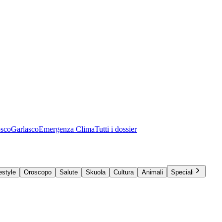
osco
Garlasco
Emergenza Clima
Tutti i dossier
estyle
Oroscopo
Salute
Skuola
Cultura
Animali
Speciali