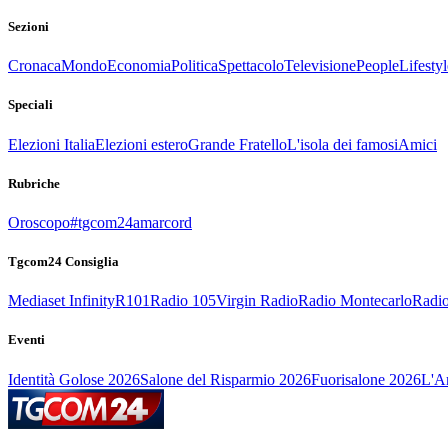
Sezioni
Cronaca
Mondo
Economia
Politica
Spettacolo
Televisione
People
Lifestyl
Speciali
Elezioni Italia
Elezioni estero
Grande Fratello
L'isola dei famosi
Amici
Rubriche
Oroscopo
#tgcom24amarcord
Tgcom24 Consiglia
Mediaset Infinity
R101
Radio 105
Virgin Radio
Radio Montecarlo
Radio
Eventi
Identità Golose 2026
Salone del Risparmio 2026
Fuorisalone 2026
L'Ar