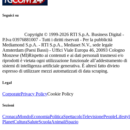
Seguici su
Copyright © 1999-
2026
RTI S.p.A. Business Digital -
P.Iva 03976881007 - Tutti i diritti riservati - Per la pubblicità
Mediamond S.p.A. - RTI S.p.A., Mediaset N.V., sede legale
Amsterdam (Paesi Bassi) - Uffici Viale Europa 46, 20093 Cologno
Monzese (MI)
Rispetto ai contenuti e ai dati personali trasmessi e/o
riprodotti è vietata ogni utilizzazione funzionale all’addestramento di
sistemi di intelligenza artificiale generativa. È altresì fatto divieto
espresso di utilizzare mezzi automatizzati di data scraping.
Legal
Corporate
Privacy Policy
Cookie Policy
Sezioni
Cronaca
Mondo
Economia
Politica
Spettacolo
Televisione
People
Lifestyl
Planet
Cultura
Salute
Scuola
Animali
Spazio