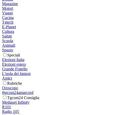
Magazine
Motori
Viaggi
Cucina
Tgtech
E-Planet
Cultura
Salute
Scuola
Animali
Spazio
Speciali
Elezioni Italia
Elezioni estero
Grande Fratello
L'isola dei famosi
Amici
Rubriche
Oroscopo
#tgcom24amarcord
Tgcom24 Consiglia
Mediaset Infinity
R101
Radio 105