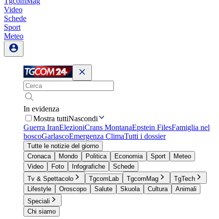
TgcomMag
Video
Schede
Sport
Meteo
In evidenza
Mostra tutti
Nascondi
Guerra Iran
Elezioni
Crans Montana
Epstein Files
Famiglia nel
bosco
Garlasco
Emergenza Clima
Tutti i dossier
Tutte le notizie del giorno
Cronaca
Mondo
Politica
Economia
Sport
Meteo
Video
Foto
Infografiche
Schede
Tv & Spettacolo
TgcomLab
TgcomMag
TgTech
Lifestyle
Oroscopo
Salute
Skuola
Cultura
Animali
Speciali
Chi siamo