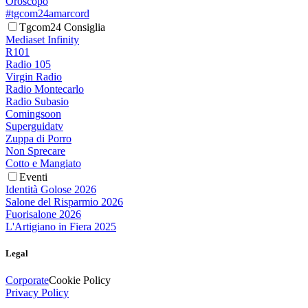
Oroscopo
#tgcom24amarcord
Tgcom24 Consiglia
Mediaset Infinity
R101
Radio 105
Virgin Radio
Radio Montecarlo
Radio Subasio
Comingsoon
Superguidatv
Zuppa di Porro
Non Sprecare
Cotto e Mangiato
Eventi
Identità Golose 2026
Salone del Risparmio 2026
Fuorisalone 2026
L'Artigiano in Fiera 2025
Legal
Corporate
Cookie Policy
Privacy Policy