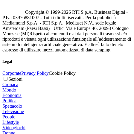
Copyright © 1999-
2026
RTI S.p.A. Business Digital -
P.Iva 03976881007 - Tutti i diritti riservati - Per la pubblicità
Mediamond S.p.A. - RTI S.p.A., Mediaset N.V., sede legale
Amsterdam (Paesi Bassi) - Uffici Viale Europa 46, 20093 Cologno
Monzese (MI)
Rispetto ai contenuti e ai dati personali trasmessi e/o
riprodotti è vietata ogni utilizzazione funzionale all’addestramento di
sistemi di intelligenza artificiale generativa. È altresì fatto divieto
espresso di utilizzare mezzi automatizzati di data scraping.
Legal
Corporate
Privacy Policy
Cookie Policy
Sezioni
Cronaca
Mondo
Economia
Politica
Spettacolo
Televisione
People
Lifestyle
Videogiochi
Donne