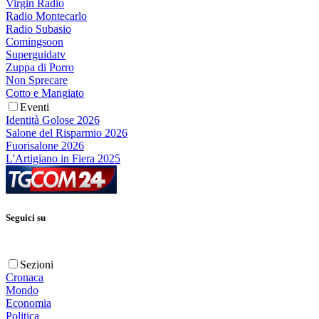
Virgin Radio
Radio Montecarlo
Radio Subasio
Comingsoon
Superguidatv
Zuppa di Porro
Non Sprecare
Cotto e Mangiato
Eventi
Identità Golose 2026
Salone del Risparmio 2026
Fuorisalone 2026
L'Artigiano in Fiera 2025
Seguici su
Sezioni
Cronaca
Mondo
Economia
Politica