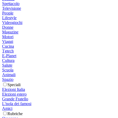
Spettacolo
Televisione
People
Lifestyle
Videogiochi
Donne
Magazine
Motori
Viaggi
Cucina
Tgtech
E-Planet
Cultura
Salute
Scuola
Animali
Spazio
Speciali
Elezioni Italia
Elezioni estero
Grande Fratello
L'isola dei famosi
Amici
Rubriche