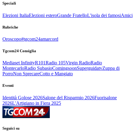
Speciali
Elezioni Italia
Elezioni estero
Grande Fratello
L'isola dei famosi
Amici
Rubriche
Oroscopo
#tgcom24amarcord
Tgcom24 Consiglia
Mediaset Infinity
R101
Radio 105
Virgin Radio
Radio
Montecarlo
Radio Subasio
Comingsoon
Superguidatv
Zuppa di
Porro
Non Sprecare
Cotto e Mangiato
Eventi
Identità Golose 2026
Salone del Risparmio 2026
Fuorisalone
2026
L'Artigiano in Fiera 2025
Seguici su