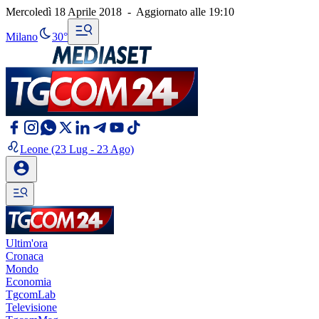
Mercoledì 18 Aprile 2018
-
Aggiornato alle
19:10
Milano
30°
Leone
(23 Lug - 23 Ago)
Ultim'ora
Cronaca
Mondo
Economia
TgcomLab
Televisione