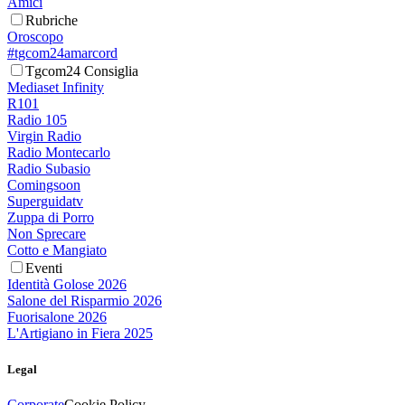
Amici
Rubriche
Oroscopo
#tgcom24amarcord
Tgcom24 Consiglia
Mediaset Infinity
R101
Radio 105
Virgin Radio
Radio Montecarlo
Radio Subasio
Comingsoon
Superguidatv
Zuppa di Porro
Non Sprecare
Cotto e Mangiato
Eventi
Identità Golose 2026
Salone del Risparmio 2026
Fuorisalone 2026
L'Artigiano in Fiera 2025
Legal
Corporate
Cookie Policy