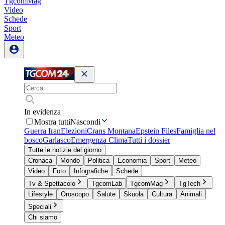
TgcomMag
Video
Schede
Sport
Meteo
In evidenza
Mostra tutti
Nascondi
Guerra Iran
Elezioni
Crans Montana
Epstein Files
Famiglia nel
bosco
Garlasco
Emergenza Clima
Tutti i dossier
Tutte le notizie del giorno
Cronaca
Mondo
Politica
Economia
Sport
Meteo
Video
Foto
Infografiche
Schede
Tv & Spettacolo
TgcomLab
TgcomMag
TgTech
Lifestyle
Oroscopo
Salute
Skuola
Cultura
Animali
Speciali
Chi siamo