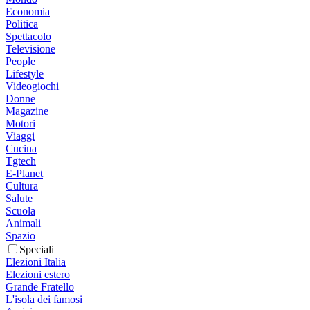
Economia
Politica
Spettacolo
Televisione
People
Lifestyle
Videogiochi
Donne
Magazine
Motori
Viaggi
Cucina
Tgtech
E-Planet
Cultura
Salute
Scuola
Animali
Spazio
Speciali
Elezioni Italia
Elezioni estero
Grande Fratello
L'isola dei famosi