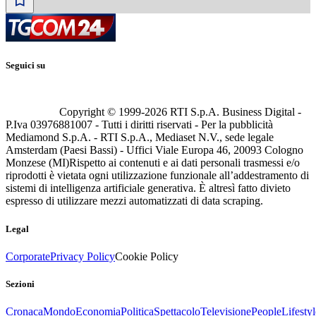
Seguici su
Copyright © 1999-
2026
RTI S.p.A. Business Digital -
P.Iva 03976881007 - Tutti i diritti riservati - Per la pubblicità
Mediamond S.p.A. - RTI S.p.A., Mediaset N.V., sede legale
Amsterdam (Paesi Bassi) - Uffici Viale Europa 46, 20093 Cologno
Monzese (MI)
Rispetto ai contenuti e ai dati personali trasmessi e/o
riprodotti è vietata ogni utilizzazione funzionale all’addestramento di
sistemi di intelligenza artificiale generativa. È altresì fatto divieto
espresso di utilizzare mezzi automatizzati di data scraping.
Legal
Corporate
Privacy Policy
Cookie Policy
Sezioni
Cronaca
Mondo
Economia
Politica
Spettacolo
Televisione
People
Lifestyl