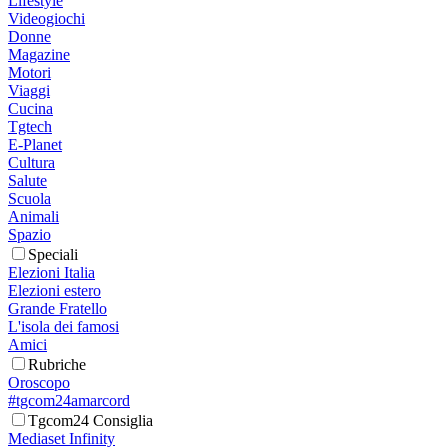
Lifestyle
Videogiochi
Donne
Magazine
Motori
Viaggi
Cucina
Tgtech
E-Planet
Cultura
Salute
Scuola
Animali
Spazio
Speciali
Elezioni Italia
Elezioni estero
Grande Fratello
L'isola dei famosi
Amici
Rubriche
Oroscopo
#tgcom24amarcord
Tgcom24 Consiglia
Mediaset Infinity