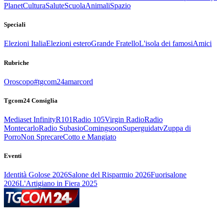
Planet
Cultura
Salute
Scuola
Animali
Spazio
Speciali
Elezioni Italia
Elezioni estero
Grande Fratello
L'isola dei famosi
Amici
Rubriche
Oroscopo
#tgcom24amarcord
Tgcom24 Consiglia
Mediaset Infinity
R101
Radio 105
Virgin Radio
Radio
Montecarlo
Radio Subasio
Comingsoon
Superguidatv
Zuppa di
Porro
Non Sprecare
Cotto e Mangiato
Eventi
Identità Golose 2026
Salone del Risparmio 2026
Fuorisalone
2026
L'Artigiano in Fiera 2025