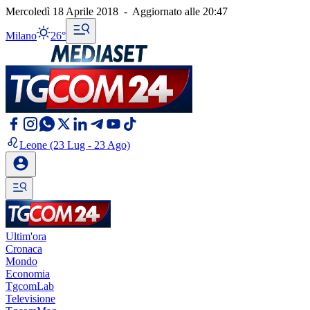
Mercoledì 18 Aprile 2018
-
Aggiornato alle
20:47
Milano
26°
Leone
(23 Lug - 23 Ago)
Ultim'ora
Cronaca
Mondo
Economia
TgcomLab
Televisione