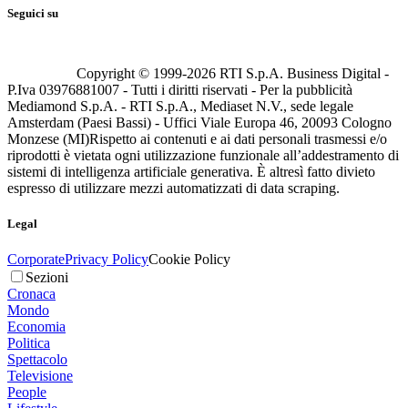
Seguici su
Copyright © 1999-
2026
RTI S.p.A. Business Digital -
P.Iva 03976881007 - Tutti i diritti riservati - Per la pubblicità
Mediamond S.p.A. - RTI S.p.A., Mediaset N.V., sede legale
Amsterdam (Paesi Bassi) - Uffici Viale Europa 46, 20093 Cologno
Monzese (MI)
Rispetto ai contenuti e ai dati personali trasmessi e/o
riprodotti è vietata ogni utilizzazione funzionale all’addestramento di
sistemi di intelligenza artificiale generativa. È altresì fatto divieto
espresso di utilizzare mezzi automatizzati di data scraping.
Legal
Corporate
Privacy Policy
Cookie Policy
Sezioni
Cronaca
Mondo
Economia
Politica
Spettacolo
Televisione
People