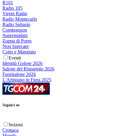
R101
Radio 105
Virgin Radio
Radio Montecarlo
Radio Subasio
Comingsoon
Superguidatv
Zuppa di Porro
Non Sprecare
Cotto e Mangiato
Eventi
Identità Golose 2026
Salone del Risparmio 2026
Fuorisalone 2026
L'Artigiano in Fiera 2025
Seguici su
Sezioni
Cronaca
Mondo