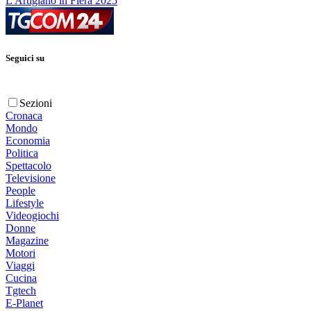
L'Artigiano in Fiera 2025
Seguici su
Sezioni
Cronaca
Mondo
Economia
Politica
Spettacolo
Televisione
People
Lifestyle
Videogiochi
Donne
Magazine
Motori
Viaggi
Cucina
Tgtech
E-Planet