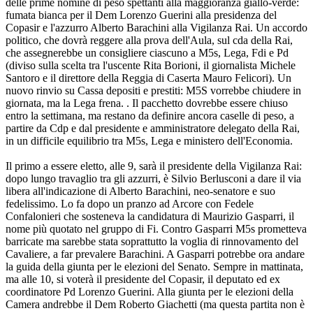
delle prime nomine di peso spettanti alla maggioranza giallo-verde:
fumata bianca per il Dem Lorenzo Guerini alla presidenza del
Copasir e l'azzurro Alberto Barachini alla Vigilanza Rai. Un accordo
politico, che dovrà reggere alla prova dell'Aula, sul cda della Rai,
che assegnerebbe un consigliere ciascuno a M5s, Lega, Fdi e Pd
(diviso sulla scelta tra l'uscente Rita Borioni, il giornalista Michele
Santoro e il direttore della Reggia di Caserta Mauro Felicori). Un
nuovo rinvio su Cassa depositi e prestiti: M5S vorrebbe chiudere in
giornata, ma la Lega frena. . Il pacchetto dovrebbe essere chiuso
entro la settimana, ma restano da definire ancora caselle di peso, a
partire da Cdp e dal presidente e amministratore delegato della Rai,
in un difficile equilibrio tra M5s, Lega e ministero dell'Economia.
Il primo a essere eletto, alle 9, sarà il presidente della Vigilanza Rai:
dopo lungo travaglio tra gli azzurri, è Silvio Berlusconi a dare il via
libera all'indicazione di Alberto Barachini, neo-senatore e suo
fedelissimo. Lo fa dopo un pranzo ad Arcore con Fedele
Confalonieri che sosteneva la candidatura di Maurizio Gasparri, il
nome più quotato nel gruppo di Fi. Contro Gasparri M5s prometteva
barricate ma sarebbe stata soprattutto la voglia di rinnovamento del
Cavaliere, a far prevalere Barachini. A Gasparri potrebbe ora andare
la guida della giunta per le elezioni del Senato. Sempre in mattinata,
ma alle 10, si voterà il presidente del Copasir, il deputato ed ex
coordinatore Pd Lorenzo Guerini. Alla giunta per le elezioni della
Camera andrebbe il Dem Roberto Giachetti (ma questa partita non è