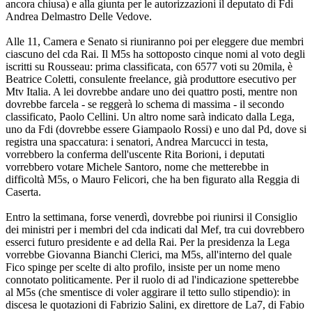
ancora chiusa) e alla giunta per le autorizzazioni il deputato di Fdi
Andrea Delmastro Delle Vedove.
Alle 11, Camera e Senato si riuniranno poi per eleggere due membri
ciascuno del cda Rai. Il M5s ha sottoposto cinque nomi al voto degli
iscritti su Rousseau: prima classificata, con 6577 voti su 20mila, è
Beatrice Coletti, consulente freelance, già produttore esecutivo per
Mtv Italia. A lei dovrebbe andare uno dei quattro posti, mentre non
dovrebbe farcela - se reggerà lo schema di massima - il secondo
classificato, Paolo Cellini. Un altro nome sarà indicato dalla Lega,
uno da Fdi (dovrebbe essere Giampaolo Rossi) e uno dal Pd, dove si
registra una spaccatura: i senatori, Andrea Marcucci in testa,
vorrebbero la conferma dell'uscente Rita Borioni, i deputati
vorrebbero votare Michele Santoro, nome che metterebbe in
difficoltà M5s, o Mauro Felicori, che ha ben figurato alla Reggia di
Caserta.
Entro la settimana, forse venerdì, dovrebbe poi riunirsi il Consiglio
dei ministri per i membri del cda indicati dal Mef, tra cui dovrebbero
esserci futuro presidente e ad della Rai. Per la presidenza la Lega
vorrebbe Giovanna Bianchi Clerici, ma M5s, all'interno del quale
Fico spinge per scelte di alto profilo, insiste per un nome meno
connotato politicamente. Per il ruolo di ad l'indicazione spetterebbe
al M5s (che smentisce di voler aggirare il tetto sullo stipendio): in
discesa le quotazioni di Fabrizio Salini, ex direttore de La7, di Fabio