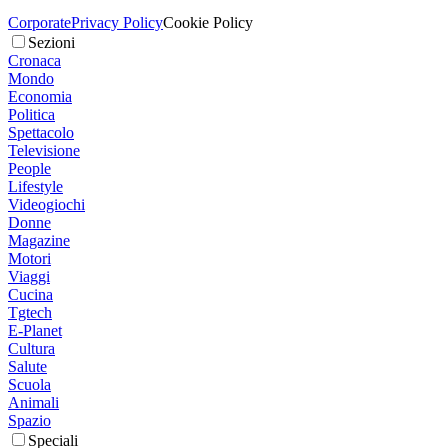
Corporate
Privacy Policy
Cookie Policy
Sezioni
Cronaca
Mondo
Economia
Politica
Spettacolo
Televisione
People
Lifestyle
Videogiochi
Donne
Magazine
Motori
Viaggi
Cucina
Tgtech
E-Planet
Cultura
Salute
Scuola
Animali
Spazio
Speciali