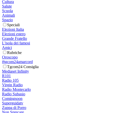
Cultura
Salute
Scuola
Animali
Spazio
Speciali
Elezioni Italia
Elezioni estero
Grande Fratello
L'isola dei famosi
Amici
Rubriche
Oroscopo
#tgcom24amarcord
Tgcom24 Consiglia
Mediaset Infinity
R101
Radio 105
Virgin Radio
Radio Montecarlo
Radio Subasio
Comingsoon
Superguidatv
Zuppa di Porro
Non Sprecare