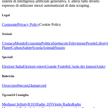
sistemi di intelligenza artificiale generativa. È altresì fatto divieto
espresso di utilizzare mezzi automatizzati di data scraping.
Legal
Corporate
Privacy Policy
Cookie Policy
Sezioni
Cronaca
Mondo
Economia
Politica
Spettacolo
Televisione
People
Lifestyl
Planet
Cultura
Salute
Scuola
Animali
Spazio
Speciali
Elezioni Italia
Elezioni estero
Grande Fratello
L'isola dei famosi
Amici
Rubriche
Oroscopo
#tgcom24amarcord
Tgcom24 Consiglia
Mediaset Infinity
R101
Radio 105
Virgin Radio
Radio