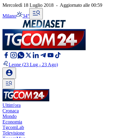
Mercoledì 18 Luglio 2018
-
Aggiornato alle
00:59
Milano
34°
Leone
(23 Lug - 23 Ago)
Ultim'ora
Cronaca
Mondo
Economia
TgcomLab
Televisione