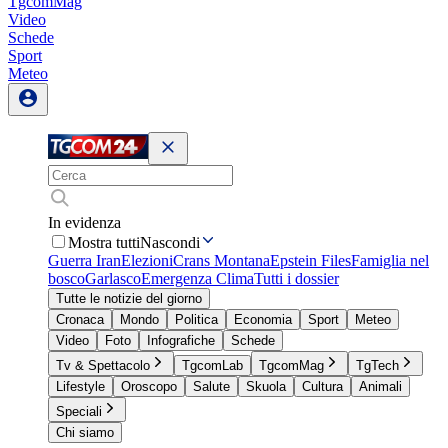
TgcomMag
Video
Schede
Sport
Meteo
In evidenza
Mostra tutti
Nascondi
Guerra Iran
Elezioni
Crans Montana
Epstein Files
Famiglia nel
bosco
Garlasco
Emergenza Clima
Tutti i dossier
Tutte le notizie del giorno
Cronaca
Mondo
Politica
Economia
Sport
Meteo
Video
Foto
Infografiche
Schede
Tv & Spettacolo
TgcomLab
TgcomMag
TgTech
Lifestyle
Oroscopo
Salute
Skuola
Cultura
Animali
Speciali
Chi siamo