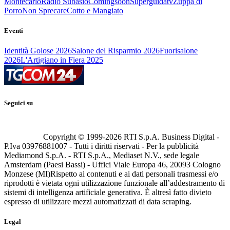
Montecarlo
Radio Subasio
Comingsoon
Superguidatv
Zuppa di
Porro
Non Sprecare
Cotto e Mangiato
Eventi
Identità Golose 2026
Salone del Risparmio 2026
Fuorisalone
2026
L'Artigiano in Fiera 2025
Seguici su
Copyright © 1999-
2026
RTI S.p.A. Business Digital -
P.Iva 03976881007 - Tutti i diritti riservati - Per la pubblicità
Mediamond S.p.A. - RTI S.p.A., Mediaset N.V., sede legale
Amsterdam (Paesi Bassi) - Uffici Viale Europa 46, 20093 Cologno
Monzese (MI)
Rispetto ai contenuti e ai dati personali trasmessi e/o
riprodotti è vietata ogni utilizzazione funzionale all’addestramento di
sistemi di intelligenza artificiale generativa. È altresì fatto divieto
espresso di utilizzare mezzi automatizzati di data scraping.
Legal