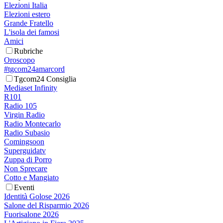
Elezioni Italia
Elezioni estero
Grande Fratello
L'isola dei famosi
Amici
Rubriche
Oroscopo
#tgcom24amarcord
Tgcom24 Consiglia
Mediaset Infinity
R101
Radio 105
Virgin Radio
Radio Montecarlo
Radio Subasio
Comingsoon
Superguidatv
Zuppa di Porro
Non Sprecare
Cotto e Mangiato
Eventi
Identità Golose 2026
Salone del Risparmio 2026
Fuorisalone 2026