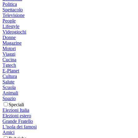
Politica
Spettacolo
Televisione
People
Lifestyle
Videogiochi
Donne
Magazine
Motori
Viaggi
Cucina
Tgtech
E-Planet
Cultura
Salute
Scuola
Animali
Spazio
Speciali
Elezioni Italia
Elezioni estero
Grande Fratello
L'isola dei famosi
Amici