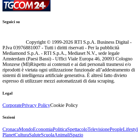
Seguici su
Copyright © 1999-
2026
RTI S.p.A. Business Digital -
P.Iva 03976881007 - Tutti i diritti riservati - Per la pubblicità
Mediamond S.p.A. - RTI S.p.A., Mediaset N.V., sede legale
Amsterdam (Paesi Bassi) - Uffici Viale Europa 46, 20093 Cologno
Monzese (MI)
Rispetto ai contenuti e ai dati personali trasmessi e/o
riprodotti è vietata ogni utilizzazione funzionale all’addestramento di
sistemi di intelligenza artificiale generativa. È altresì fatto divieto
espresso di utilizzare mezzi automatizzati di data scraping.
Legal
Corporate
Privacy Policy
Cookie Policy
Sezioni
Cronaca
Mondo
Economia
Politica
Spettacolo
Televisione
People
Lifestyl
Planet
Cultura
Salute
Scuola
Animali
Spazio