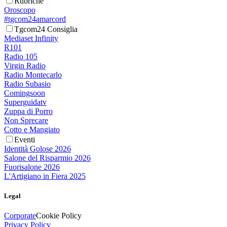
Rubriche
Oroscopo
#tgcom24amarcord
Tgcom24 Consiglia
Mediaset Infinity
R101
Radio 105
Virgin Radio
Radio Montecarlo
Radio Subasio
Comingsoon
Superguidatv
Zuppa di Porro
Non Sprecare
Cotto e Mangiato
Eventi
Identità Golose 2026
Salone del Risparmio 2026
Fuorisalone 2026
L'Artigiano in Fiera 2025
Legal
Corporate
Cookie Policy
Privacy Policy