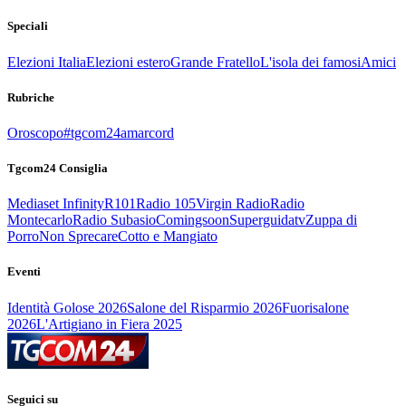
Speciali
Elezioni Italia
Elezioni estero
Grande Fratello
L'isola dei famosi
Amici
Rubriche
Oroscopo
#tgcom24amarcord
Tgcom24 Consiglia
Mediaset Infinity
R101
Radio 105
Virgin Radio
Radio
Montecarlo
Radio Subasio
Comingsoon
Superguidatv
Zuppa di
Porro
Non Sprecare
Cotto e Mangiato
Eventi
Identità Golose 2026
Salone del Risparmio 2026
Fuorisalone
2026
L'Artigiano in Fiera 2025
Seguici su