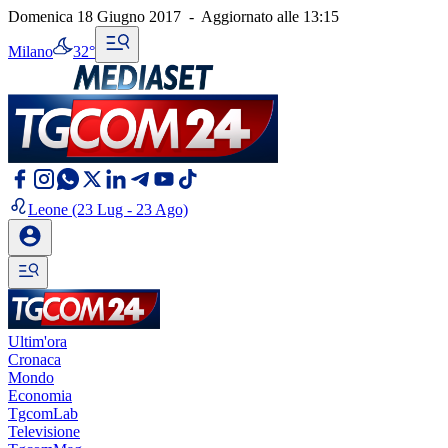
Domenica 18 Giugno 2017
-
Aggiornato alle
13:15
Milano
32°
Leone
(23 Lug - 23 Ago)
Ultim'ora
Cronaca
Mondo
Economia
TgcomLab
Televisione