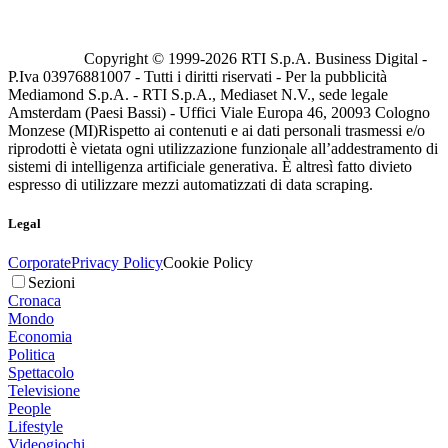
Copyright © 1999-
2026
RTI S.p.A. Business Digital -
P.Iva 03976881007 - Tutti i diritti riservati - Per la pubblicità
Mediamond S.p.A. - RTI S.p.A., Mediaset N.V., sede legale
Amsterdam (Paesi Bassi) - Uffici Viale Europa 46, 20093 Cologno
Monzese (MI)
Rispetto ai contenuti e ai dati personali trasmessi e/o
riprodotti è vietata ogni utilizzazione funzionale all’addestramento di
sistemi di intelligenza artificiale generativa. È altresì fatto divieto
espresso di utilizzare mezzi automatizzati di data scraping.
Legal
Corporate
Privacy Policy
Cookie Policy
Sezioni
Cronaca
Mondo
Economia
Politica
Spettacolo
Televisione
People
Lifestyle
Videogiochi