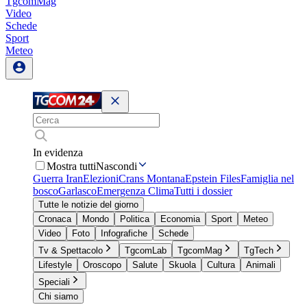
TgcomMag
Video
Schede
Sport
Meteo
In evidenza
Mostra tutti
Nascondi
Guerra Iran
Elezioni
Crans Montana
Epstein Files
Famiglia nel
bosco
Garlasco
Emergenza Clima
Tutti i dossier
Tutte le notizie del giorno
Cronaca
Mondo
Politica
Economia
Sport
Meteo
Video
Foto
Infografiche
Schede
Tv & Spettacolo
TgcomLab
TgcomMag
TgTech
Lifestyle
Oroscopo
Salute
Skuola
Cultura
Animali
Speciali
Chi siamo