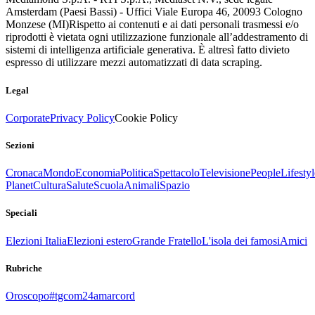
Amsterdam (Paesi Bassi) - Uffici Viale Europa 46, 20093 Cologno
Monzese (MI)
Rispetto ai contenuti e ai dati personali trasmessi e/o
riprodotti è vietata ogni utilizzazione funzionale all’addestramento di
sistemi di intelligenza artificiale generativa. È altresì fatto divieto
espresso di utilizzare mezzi automatizzati di data scraping.
Legal
Corporate
Privacy Policy
Cookie Policy
Sezioni
Cronaca
Mondo
Economia
Politica
Spettacolo
Televisione
People
Lifestyl
Planet
Cultura
Salute
Scuola
Animali
Spazio
Speciali
Elezioni Italia
Elezioni estero
Grande Fratello
L'isola dei famosi
Amici
Rubriche
Oroscopo
#tgcom24amarcord