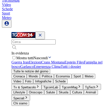
TgcomMag
Video
Schede
Sport
Meteo
In evidenza
Mostra tutti
Nascondi
Guerra Iran
Elezioni
Crans Montana
Epstein Files
Famiglia nel
bosco
Garlasco
Emergenza Clima
Tutti i dossier
Tutte le notizie del giorno
Cronaca
Mondo
Politica
Economia
Sport
Meteo
Video
Foto
Infografiche
Schede
Tv & Spettacolo
TgcomLab
TgcomMag
TgTech
Lifestyle
Oroscopo
Salute
Skuola
Cultura
Animali
Speciali
Chi siamo