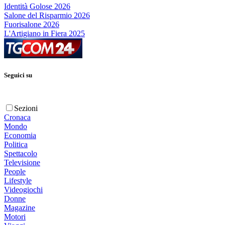
Identità Golose 2026
Salone del Risparmio 2026
Fuorisalone 2026
L'Artigiano in Fiera 2025
Seguici su
Sezioni
Cronaca
Mondo
Economia
Politica
Spettacolo
Televisione
People
Lifestyle
Videogiochi
Donne
Magazine
Motori