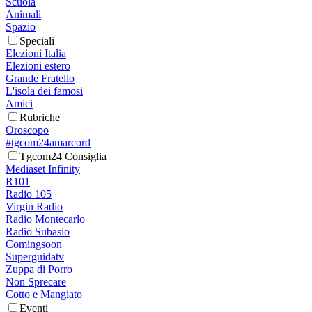
Scuola
Animali
Spazio
Speciali
Elezioni Italia
Elezioni estero
Grande Fratello
L'isola dei famosi
Amici
Rubriche
Oroscopo
#tgcom24amarcord
Tgcom24 Consiglia
Mediaset Infinity
R101
Radio 105
Virgin Radio
Radio Montecarlo
Radio Subasio
Comingsoon
Superguidatv
Zuppa di Porro
Non Sprecare
Cotto e Mangiato
Eventi