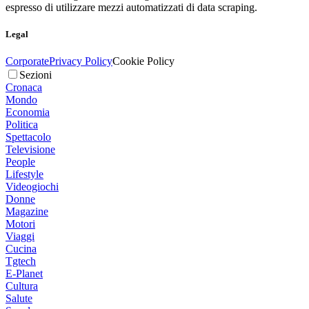
espresso di utilizzare mezzi automatizzati di data scraping.
Legal
Corporate
Privacy Policy
Cookie Policy
Sezioni
Cronaca
Mondo
Economia
Politica
Spettacolo
Televisione
People
Lifestyle
Videogiochi
Donne
Magazine
Motori
Viaggi
Cucina
Tgtech
E-Planet
Cultura
Salute