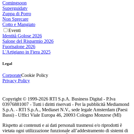
Comingsoon
Superguidatv
Zuppa di Porro
Non Sprecare
Cotto e Mangiato
Eventi
Identità Golose 2026
Salone del Risparmio 2026
Fuorisalone 2026
L'Artigiano in Fiera 2025
Legal
Corporate
Cookie Policy
Privacy Policy
Copyright © 1999-
2026
RTI S.p.A. Business Digital - P.Iva
03976881007 - Tutti i diritti riservati - Per la pubblicità Mediamond
S.p.A. - RTI S.p.A., Mediaset N.V., sede legale Amsterdam (Paesi
Bassi) - Uffici Viale Europa 46, 20093 Cologno Monzese (MI)
Rispetto ai contenuti e ai dati personali trasmessi e/o riprodotti è
vietata ogni utilizzazione funzionale all’addestramento di sistemi di