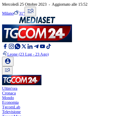
Mercoledì 25 Ottobre 2023
-
Aggiornato alle
15:52
Milano
31°
Leone
(23 Lug - 23 Ago)
Ultim'ora
Cronaca
Mondo
Economia
TgcomLab
Televisione