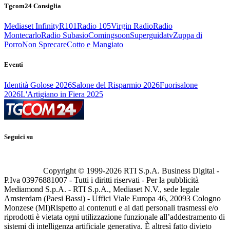
Tgcom24 Consiglia
Mediaset Infinity
R101
Radio 105
Virgin Radio
Radio
Montecarlo
Radio Subasio
Comingsoon
Superguidatv
Zuppa di
Porro
Non Sprecare
Cotto e Mangiato
Eventi
Identità Golose 2026
Salone del Risparmio 2026
Fuorisalone
2026
L'Artigiano in Fiera 2025
Seguici su
Copyright © 1999-
2026
RTI S.p.A. Business Digital -
P.Iva 03976881007 - Tutti i diritti riservati - Per la pubblicità
Mediamond S.p.A. - RTI S.p.A., Mediaset N.V., sede legale
Amsterdam (Paesi Bassi) - Uffici Viale Europa 46, 20093 Cologno
Monzese (MI)
Rispetto ai contenuti e ai dati personali trasmessi e/o
riprodotti è vietata ogni utilizzazione funzionale all’addestramento di
sistemi di intelligenza artificiale generativa. È altresì fatto divieto