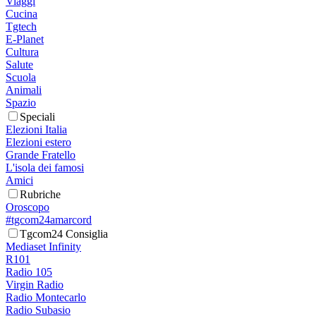
Viaggi
Cucina
Tgtech
E-Planet
Cultura
Salute
Scuola
Animali
Spazio
Speciali
Elezioni Italia
Elezioni estero
Grande Fratello
L'isola dei famosi
Amici
Rubriche
Oroscopo
#tgcom24amarcord
Tgcom24 Consiglia
Mediaset Infinity
R101
Radio 105
Virgin Radio
Radio Montecarlo
Radio Subasio