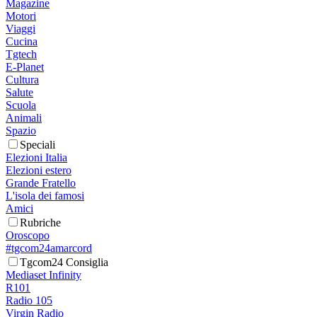
Magazine
Motori
Viaggi
Cucina
Tgtech
E-Planet
Cultura
Salute
Scuola
Animali
Spazio
Speciali
Elezioni Italia
Elezioni estero
Grande Fratello
L'isola dei famosi
Amici
Rubriche
Oroscopo
#tgcom24amarcord
Tgcom24 Consiglia
Mediaset Infinity
R101
Radio 105
Virgin Radio