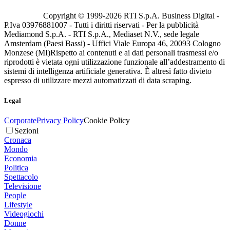
Copyright © 1999-
2026
RTI S.p.A. Business Digital -
P.Iva 03976881007 - Tutti i diritti riservati - Per la pubblicità
Mediamond S.p.A. - RTI S.p.A., Mediaset N.V., sede legale
Amsterdam (Paesi Bassi) - Uffici Viale Europa 46, 20093 Cologno
Monzese (MI)
Rispetto ai contenuti e ai dati personali trasmessi e/o
riprodotti è vietata ogni utilizzazione funzionale all’addestramento di
sistemi di intelligenza artificiale generativa. È altresì fatto divieto
espresso di utilizzare mezzi automatizzati di data scraping.
Legal
Corporate
Privacy Policy
Cookie Policy
Sezioni
Cronaca
Mondo
Economia
Politica
Spettacolo
Televisione
People
Lifestyle
Videogiochi
Donne