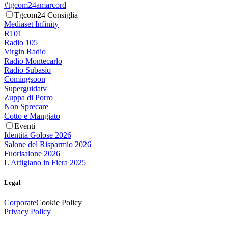
#tgcom24amarcord
Tgcom24 Consiglia
Mediaset Infinity
R101
Radio 105
Virgin Radio
Radio Montecarlo
Radio Subasio
Comingsoon
Superguidatv
Zuppa di Porro
Non Sprecare
Cotto e Mangiato
Eventi
Identità Golose 2026
Salone del Risparmio 2026
Fuorisalone 2026
L'Artigiano in Fiera 2025
Legal
Corporate
Cookie Policy
Privacy Policy