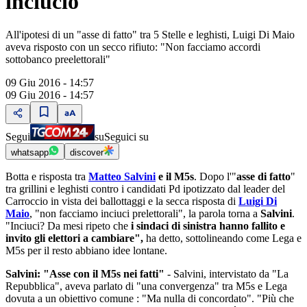
inciucio"
All'ipotesi di un "asse di fatto" tra 5 Stelle e leghisti, Luigi Di Maio
aveva risposto con un secco rifiuto: "Non facciamo accordi
sottobanco preelettorali"
09 Giu 2016 - 14:57
09 Giu 2016 - 14:57
Segui
su
Seguici su
whatsapp
discover
Botta e risposta tra
Matteo Salvini
e il M5s
. Dopo l'"
asse di fatto
"
tra grillini e leghisti contro i candidati Pd ipotizzato dal leader del
Carroccio in vista dei ballottaggi e la secca risposta di
Luigi Di
Maio
, "non facciamo inciuci prelettorali", la parola torna a
Salvini
.
"Inciuci? Da mesi ripeto che
i sindaci di sinistra hanno fallito e
invito gli elettori a cambiare",
ha detto, sottolineando come Lega e
M5s per il resto abbiano idee lontane.
Salvini: "Asse con il M5s nei fatti"
- Salvini, intervistato da "La
Repubblica", aveva parlato di "una convergenza" tra M5s e Lega
dovuta a un obiettivo comune : "Ma nulla di concordato". "Più che