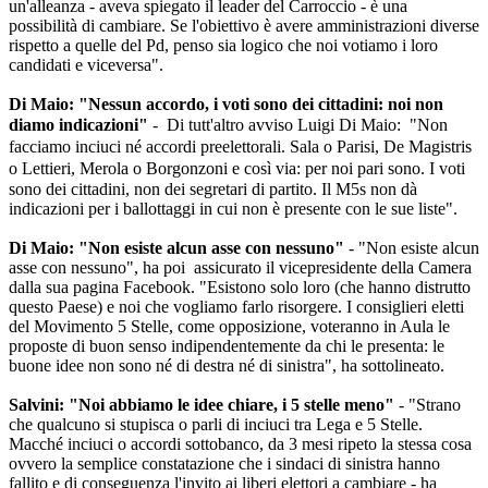
un'alleanza - aveva spiegato il leader del Carroccio - è una
possibilità di cambiare. Se l'obiettivo è avere amministrazioni diverse
rispetto a quelle del Pd, penso sia logico che noi votiamo i loro
candidati e viceversa".
Di Maio: "Nessun accordo, i voti sono dei cittadini: noi non
diamo indicazioni"
- Di tutt'altro avviso Luigi Di Maio:
"Non
facciamo inciuci né accordi preelettorali. Sala o Parisi, De Magistris
o Lettieri, Merola o Borgonzoni e così via: per noi pari sono.
I voti
sono dei cittadini, non dei segretari di partito. Il M5s non dà
indicazioni per i ballottaggi in cui non è presente con le sue liste".
Di Maio:
"Non esiste alcun asse con nessuno"
- "Non esiste alcun
asse con nessuno", ha poi assicurato il vicepresidente della Camera
dalla sua pagina Facebook. "Esistono solo loro (che hanno distrutto
questo Paese) e noi che vogliamo farlo risorgere. I consiglieri eletti
del Movimento 5 Stelle, come opposizione, voteranno in Aula le
proposte di buon senso indipendentemente da chi le presenta: le
buone idee non sono né di destra né di sinistra", ha sottolineato.
Salvini: "Noi abbiamo le idee chiare, i 5 stelle meno"
- "Strano
che qualcuno si stupisca o parli di inciuci tra Lega e 5 Stelle.
Macché inciuci o accordi sottobanco, da 3 mesi ripeto la stessa cosa
ovvero la semplice constatazione che i sindaci di sinistra hanno
fallito e di conseguenza l'invito ai liberi elettori a cambiare - ha