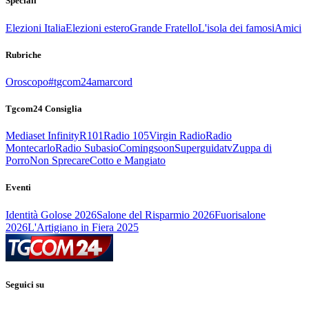
Speciali
Elezioni Italia
Elezioni estero
Grande Fratello
L'isola dei famosi
Amici
Rubriche
Oroscopo
#tgcom24amarcord
Tgcom24 Consiglia
Mediaset Infinity
R101
Radio 105
Virgin Radio
Radio
Montecarlo
Radio Subasio
Comingsoon
Superguidatv
Zuppa di
Porro
Non Sprecare
Cotto e Mangiato
Eventi
Identità Golose 2026
Salone del Risparmio 2026
Fuorisalone
2026
L'Artigiano in Fiera 2025
Seguici su