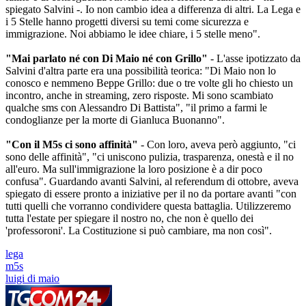
spiegato Salvini -. Io non cambio idea a differenza di altri. La Lega e
i 5 Stelle hanno progetti diversi su temi come sicurezza e
immigrazione. Noi abbiamo le idee chiare, i 5 stelle meno".
"Mai parlato né con Di Maio né con Grillo"
- L'asse ipotizzato da
Salvini d'altra parte era una possibilità teorica: "Di Maio non lo
conosco e nemmeno Beppe Grillo: due o tre volte gli ho chiesto un
incontro, anche in streaming, zero risposte. Mi sono scambiato
qualche sms con Alessandro Di Battista", "il primo a farmi le
condoglianze per la morte di Gianluca Buonanno".
"Con il M5s ci sono affinità"
- Con loro, aveva però aggiunto, "ci
sono delle affinità", "ci uniscono pulizia, trasparenza, onestà e il no
all'euro. Ma sull'immigrazione la loro posizione è a dir poco
confusa". Guardando avanti Salvini, al referendum di ottobre, aveva
spiegato di essere pronto a iniziative per il no da portare avanti "con
tutti quelli che vorranno condividere questa battaglia. Utilizzeremo
tutta l'estate per spiegare il nostro no, che non è quello dei
'professoroni'. La Costituzione si può cambiare, ma non così".
lega
m5s
luigi di maio