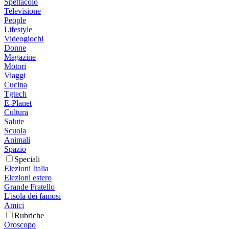
Spettacolo
Televisione
People
Lifestyle
Videogiochi
Donne
Magazine
Motori
Viaggi
Cucina
Tgtech
E-Planet
Cultura
Salute
Scuola
Animali
Spazio
Speciali
Elezioni Italia
Elezioni estero
Grande Fratello
L'isola dei famosi
Amici
Rubriche
Oroscopo