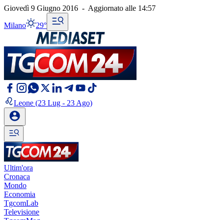
Giovedì 9 Giugno 2016
-
Aggiornato alle
14:57
Milano
29°
Leone
(23 Lug - 23 Ago)
Ultim'ora
Cronaca
Mondo
Economia
TgcomLab
Televisione