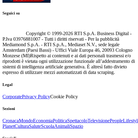
Seguici su
Copyright © 1999-
2026
RTI S.p.A. Business Digital -
P.Iva 03976881007 - Tutti i diritti riservati - Per la pubblicità
Mediamond S.p.A. - RTI S.p.A., Mediaset N.V., sede legale
Amsterdam (Paesi Bassi) - Uffici Viale Europa 46, 20093 Cologno
Monzese (MI)
Rispetto ai contenuti e ai dati personali trasmessi e/o
riprodotti è vietata ogni utilizzazione funzionale all’addestramento di
sistemi di intelligenza artificiale generativa. È altresì fatto divieto
espresso di utilizzare mezzi automatizzati di data scraping.
Legal
Corporate
Privacy Policy
Cookie Policy
Sezioni
Cronaca
Mondo
Economia
Politica
Spettacolo
Televisione
People
Lifestyl
Planet
Cultura
Salute
Scuola
Animali
Spazio