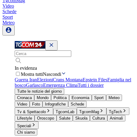
TgcomMag
Video
Schede
Sport
Meteo
In evidenza
Mostra tutti
Nascondi
Guerra Iran
Elezioni
Crans Montana
Epstein Files
Famiglia nel
bosco
Garlasco
Emergenza Clima
Tutti i dossier
Tutte le notizie del giorno
Cronaca
Mondo
Politica
Economia
Sport
Meteo
Video
Foto
Infografiche
Schede
Tv & Spettacolo
TgcomLab
TgcomMag
TgTech
Lifestyle
Oroscopo
Salute
Skuola
Cultura
Animali
Speciali
Chi siamo