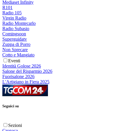
Mediaset Infinity
R101
Radio 105
Virgin Radio
Radio Montecarlo
Radio Subasio
Comingsoon
Superguidatv
Zuppa di Porro
Non Sprecare
Cotto e Mangiato
Eventi
Identità Golose 2026
Salone del Risparmio 2026
Fuorisalone 2026
L'Artigiano in Fiera 2025
Seguici su
Sezioni
Cronaca