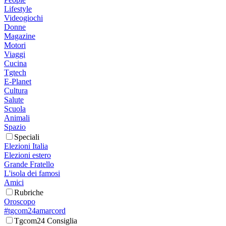
Lifestyle
Videogiochi
Donne
Magazine
Motori
Viaggi
Cucina
Tgtech
E-Planet
Cultura
Salute
Scuola
Animali
Spazio
Speciali
Elezioni Italia
Elezioni estero
Grande Fratello
L'isola dei famosi
Amici
Rubriche
Oroscopo
#tgcom24amarcord
Tgcom24 Consiglia