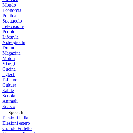
Mondo
Economia
Politica
Spettacolo
Televisione
People
Lifestyle
Videogiochi
Donne
Magazine
Motori
Viaggi
Cucina
Tgtech
E-Planet
Cultura
Salute
Scuola
Animali
Spazio
Speciali
Elezioni Italia
Elezioni estero
Grande Fratello