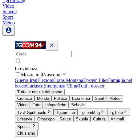
TgcomMag
Video
Schede
Sport
Meteo
In evidenza
Mostra tutti
Nascondi
Guerra Iran
Elezioni
Crans Montana
Epstein Files
Famiglia nel
bosco
Garlasco
Emergenza Clima
Tutti i dossier
Tutte le notizie del giorno
Cronaca
Mondo
Politica
Economia
Sport
Meteo
Video
Foto
Infografiche
Schede
Tv & Spettacolo
TgcomLab
TgcomMag
TgTech
Lifestyle
Oroscopo
Salute
Skuola
Cultura
Animali
Speciali
Chi siamo