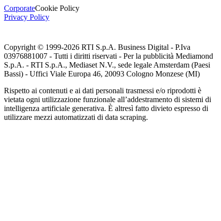
Corporate
Cookie Policy
Privacy Policy
Copyright © 1999-
2026
RTI S.p.A. Business Digital - P.Iva
03976881007 - Tutti i diritti riservati - Per la pubblicità Mediamond
S.p.A. - RTI S.p.A., Mediaset N.V., sede legale Amsterdam (Paesi
Bassi) - Uffici Viale Europa 46, 20093 Cologno Monzese (MI)
Rispetto ai contenuti e ai dati personali trasmessi e/o riprodotti è
vietata ogni utilizzazione funzionale all’addestramento di sistemi di
intelligenza artificiale generativa. È altresì fatto divieto espresso di
utilizzare mezzi automatizzati di data scraping.