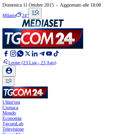
Domenica 11 Ottobre 2015
-
Aggiornato alle
18:08
Milano
24°
Leone
(23 Lug - 23 Ago)
Ultim'ora
Cronaca
Mondo
Economia
TgcomLab
Televisione