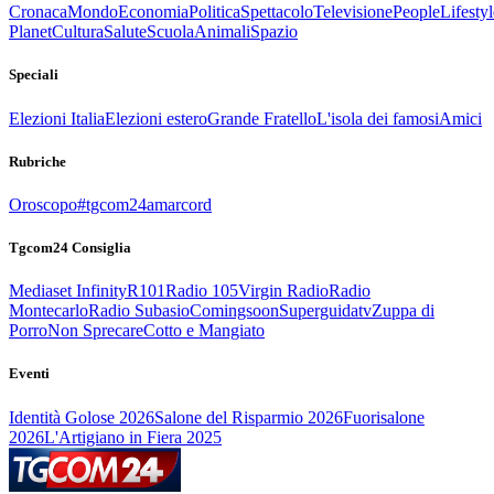
Cronaca
Mondo
Economia
Politica
Spettacolo
Televisione
People
Lifestyl
Planet
Cultura
Salute
Scuola
Animali
Spazio
Speciali
Elezioni Italia
Elezioni estero
Grande Fratello
L'isola dei famosi
Amici
Rubriche
Oroscopo
#tgcom24amarcord
Tgcom24 Consiglia
Mediaset Infinity
R101
Radio 105
Virgin Radio
Radio
Montecarlo
Radio Subasio
Comingsoon
Superguidatv
Zuppa di
Porro
Non Sprecare
Cotto e Mangiato
Eventi
Identità Golose 2026
Salone del Risparmio 2026
Fuorisalone
2026
L'Artigiano in Fiera 2025