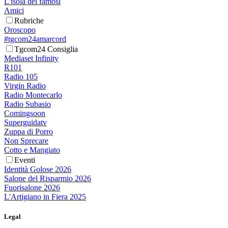
L'isola dei famosi
Amici
Rubriche
Oroscopo
#tgcom24amarcord
Tgcom24 Consiglia
Mediaset Infinity
R101
Radio 105
Virgin Radio
Radio Montecarlo
Radio Subasio
Comingsoon
Superguidatv
Zuppa di Porro
Non Sprecare
Cotto e Mangiato
Eventi
Identità Golose 2026
Salone del Risparmio 2026
Fuorisalone 2026
L'Artigiano in Fiera 2025
Legal