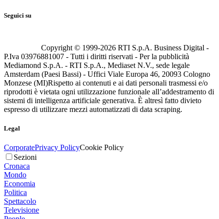
Seguici su
Copyright © 1999-
2026
RTI S.p.A. Business Digital -
P.Iva 03976881007 - Tutti i diritti riservati - Per la pubblicità
Mediamond S.p.A. - RTI S.p.A., Mediaset N.V., sede legale
Amsterdam (Paesi Bassi) - Uffici Viale Europa 46, 20093 Cologno
Monzese (MI)
Rispetto ai contenuti e ai dati personali trasmessi e/o
riprodotti è vietata ogni utilizzazione funzionale all’addestramento di
sistemi di intelligenza artificiale generativa. È altresì fatto divieto
espresso di utilizzare mezzi automatizzati di data scraping.
Legal
Corporate
Privacy Policy
Cookie Policy
Sezioni
Cronaca
Mondo
Economia
Politica
Spettacolo
Televisione
People