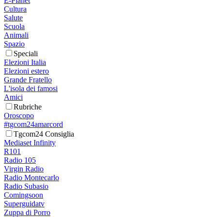
E-Planet
Cultura
Salute
Scuola
Animali
Spazio
Speciali
Elezioni Italia
Elezioni estero
Grande Fratello
L'isola dei famosi
Amici
Rubriche
Oroscopo
#tgcom24amarcord
Tgcom24 Consiglia
Mediaset Infinity
R101
Radio 105
Virgin Radio
Radio Montecarlo
Radio Subasio
Comingsoon
Superguidatv
Zuppa di Porro