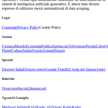
sistemi di intelligenza artificiale generativa. È altresì fatto divieto
espresso di utilizzare mezzi automatizzati di data scraping.
Legal
Corporate
Privacy Policy
Cookie Policy
Sezioni
Cronaca
Mondo
Economia
Politica
Spettacolo
Televisione
People
Lifestyl
Planet
Cultura
Salute
Scuola
Animali
Spazio
Speciali
Elezioni Italia
Elezioni estero
Grande Fratello
L'isola dei famosi
Amici
Rubriche
Oroscopo
#tgcom24amarcord
Tgcom24 Consiglia
Mediaset Infinity
R101
Radio 105
Virgin Radio
Radio