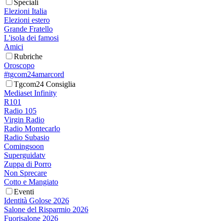
Speciali
Elezioni Italia
Elezioni estero
Grande Fratello
L'isola dei famosi
Amici
Rubriche
Oroscopo
#tgcom24amarcord
Tgcom24 Consiglia
Mediaset Infinity
R101
Radio 105
Virgin Radio
Radio Montecarlo
Radio Subasio
Comingsoon
Superguidatv
Zuppa di Porro
Non Sprecare
Cotto e Mangiato
Eventi
Identità Golose 2026
Salone del Risparmio 2026
Fuorisalone 2026