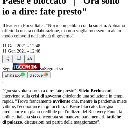
Paese è bloccato" | "Ora sono
io a dire: fate presto"
Il leader di Forza Italia: "Noi incompatibili con la sinistra. Abbiamo
offerto la nostra collaborazione, ma non vogliamo essere in alcun
modo coinvolti nell'attività di governo"
11 Gen 2021 - 12:48
11 Gen 2021 - 12:48
Segui
su
Seguici su
whatsapp
discover
"Questa volta sono io a dire: fate presto".
Silvio Berlusconi
interviene sulla
crisi di governo
chiedendo una soluzione in tempi
rapidi. "Trovo francamente
avvilente
che, mentre la pandemia miete
vittime, l'economia è in ginocchio, il Paese bloccato, bisogna
predisporre un piano credibile per l'utilizzo del Recovery Fund, la
politica italiana sia concentrata su manovre parlamentari,
tattiche
di palazzo
, discussioni nei partiti della maggioranza".