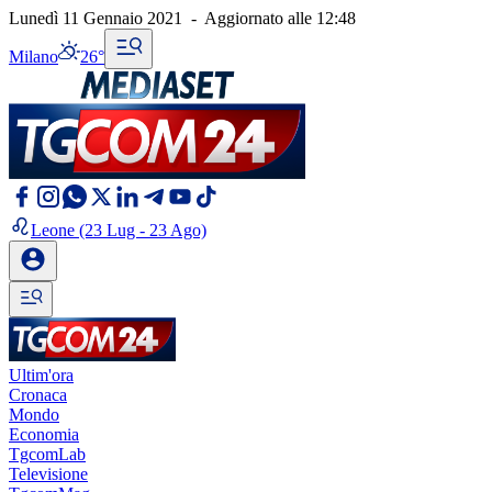
Lunedì 11 Gennaio 2021
-
Aggiornato alle
12:48
Milano
26°
Leone
(23 Lug - 23 Ago)
Ultim'ora
Cronaca
Mondo
Economia
TgcomLab
Televisione