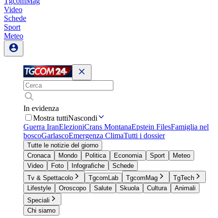
TgcomMag
Video
Schede
Sport
Meteo
In evidenza
Mostra tutti
Nascondi
Guerra Iran
Elezioni
Crans Montana
Epstein Files
Famiglia nel
bosco
Garlasco
Emergenza Clima
Tutti i dossier
Tutte le notizie del giorno
Cronaca
Mondo
Politica
Economia
Sport
Meteo
Video
Foto
Infografiche
Schede
Tv & Spettacolo
TgcomLab
TgcomMag
TgTech
Lifestyle
Oroscopo
Salute
Skuola
Cultura
Animali
Speciali
Chi siamo