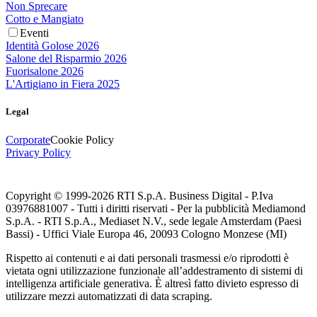
Non Sprecare
Cotto e Mangiato
Eventi
Identità Golose 2026
Salone del Risparmio 2026
Fuorisalone 2026
L'Artigiano in Fiera 2025
Legal
Corporate
Cookie Policy
Privacy Policy
Copyright © 1999-
2026
RTI S.p.A. Business Digital - P.Iva
03976881007 - Tutti i diritti riservati - Per la pubblicità Mediamond
S.p.A. - RTI S.p.A., Mediaset N.V., sede legale Amsterdam (Paesi
Bassi) - Uffici Viale Europa 46, 20093 Cologno Monzese (MI)
Rispetto ai contenuti e ai dati personali trasmessi e/o riprodotti è
vietata ogni utilizzazione funzionale all’addestramento di sistemi di
intelligenza artificiale generativa. È altresì fatto divieto espresso di
utilizzare mezzi automatizzati di data scraping.