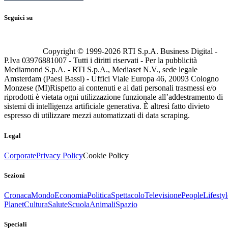
Seguici su
Copyright © 1999-
2026
RTI S.p.A. Business Digital -
P.Iva 03976881007 - Tutti i diritti riservati - Per la pubblicità
Mediamond S.p.A. - RTI S.p.A., Mediaset N.V., sede legale
Amsterdam (Paesi Bassi) - Uffici Viale Europa 46, 20093 Cologno
Monzese (MI)
Rispetto ai contenuti e ai dati personali trasmessi e/o
riprodotti è vietata ogni utilizzazione funzionale all’addestramento di
sistemi di intelligenza artificiale generativa. È altresì fatto divieto
espresso di utilizzare mezzi automatizzati di data scraping.
Legal
Corporate
Privacy Policy
Cookie Policy
Sezioni
Cronaca
Mondo
Economia
Politica
Spettacolo
Televisione
People
Lifestyl
Planet
Cultura
Salute
Scuola
Animali
Spazio
Speciali