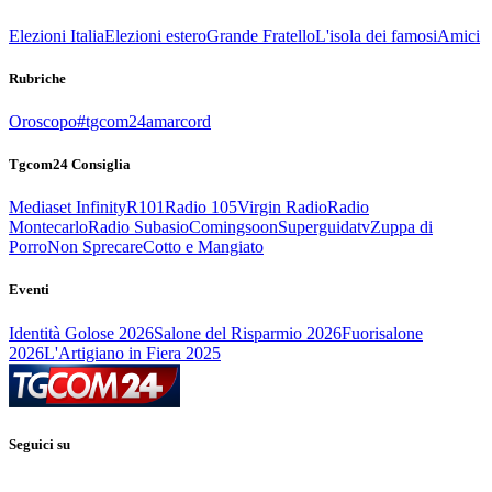
Elezioni Italia
Elezioni estero
Grande Fratello
L'isola dei famosi
Amici
Rubriche
Oroscopo
#tgcom24amarcord
Tgcom24 Consiglia
Mediaset Infinity
R101
Radio 105
Virgin Radio
Radio
Montecarlo
Radio Subasio
Comingsoon
Superguidatv
Zuppa di
Porro
Non Sprecare
Cotto e Mangiato
Eventi
Identità Golose 2026
Salone del Risparmio 2026
Fuorisalone
2026
L'Artigiano in Fiera 2025
Seguici su