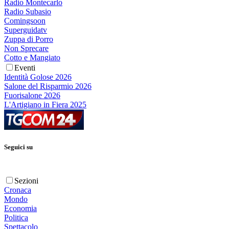
Radio Montecarlo
Radio Subasio
Comingsoon
Superguidatv
Zuppa di Porro
Non Sprecare
Cotto e Mangiato
Eventi
Identità Golose 2026
Salone del Risparmio 2026
Fuorisalone 2026
L'Artigiano in Fiera 2025
Seguici su
Sezioni
Cronaca
Mondo
Economia
Politica
Spettacolo