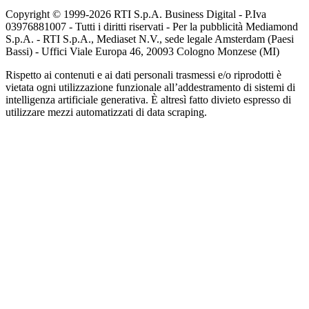
Copyright © 1999-
2026
RTI S.p.A. Business Digital - P.Iva
03976881007 - Tutti i diritti riservati - Per la pubblicità Mediamond
S.p.A. - RTI S.p.A., Mediaset N.V., sede legale Amsterdam (Paesi
Bassi) - Uffici Viale Europa 46, 20093 Cologno Monzese (MI)
Rispetto ai contenuti e ai dati personali trasmessi e/o riprodotti è
vietata ogni utilizzazione funzionale all’addestramento di sistemi di
intelligenza artificiale generativa. È altresì fatto divieto espresso di
utilizzare mezzi automatizzati di data scraping.