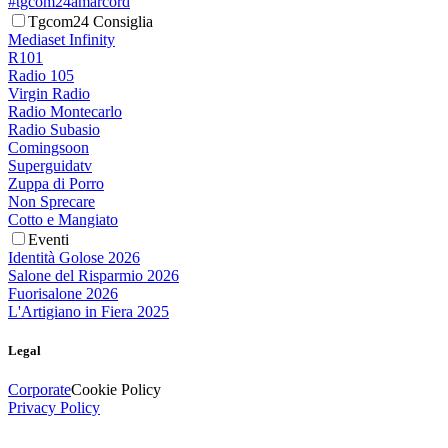
#tgcom24amarcord
Tgcom24 Consiglia
Mediaset Infinity
R101
Radio 105
Virgin Radio
Radio Montecarlo
Radio Subasio
Comingsoon
Superguidatv
Zuppa di Porro
Non Sprecare
Cotto e Mangiato
Eventi
Identità Golose 2026
Salone del Risparmio 2026
Fuorisalone 2026
L'Artigiano in Fiera 2025
Legal
Corporate
Cookie Policy
Privacy Policy