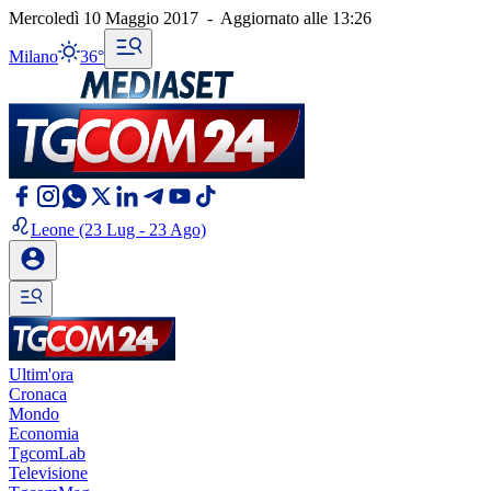
Mercoledì 10 Maggio 2017
-
Aggiornato alle
13:26
Milano
36°
Leone
(23 Lug - 23 Ago)
Ultim'ora
Cronaca
Mondo
Economia
TgcomLab
Televisione