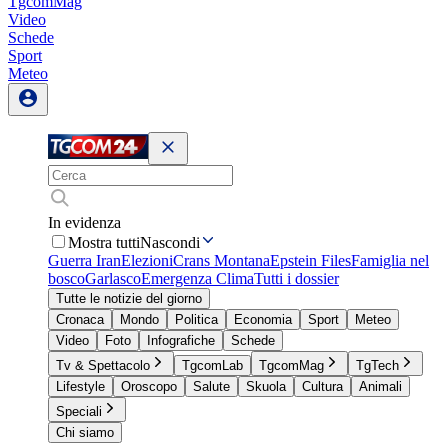
TgcomMag
Video
Schede
Sport
Meteo
In evidenza
Mostra tutti
Nascondi
Guerra Iran
Elezioni
Crans Montana
Epstein Files
Famiglia nel
bosco
Garlasco
Emergenza Clima
Tutti i dossier
Tutte le notizie del giorno
Cronaca
Mondo
Politica
Economia
Sport
Meteo
Video
Foto
Infografiche
Schede
Tv & Spettacolo
TgcomLab
TgcomMag
TgTech
Lifestyle
Oroscopo
Salute
Skuola
Cultura
Animali
Speciali
Chi siamo