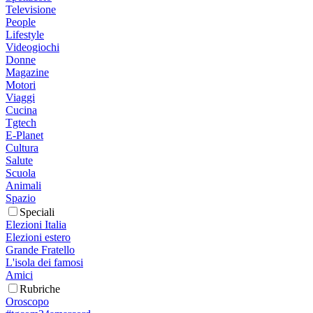
Televisione
People
Lifestyle
Videogiochi
Donne
Magazine
Motori
Viaggi
Cucina
Tgtech
E-Planet
Cultura
Salute
Scuola
Animali
Spazio
Speciali
Elezioni Italia
Elezioni estero
Grande Fratello
L'isola dei famosi
Amici
Rubriche
Oroscopo