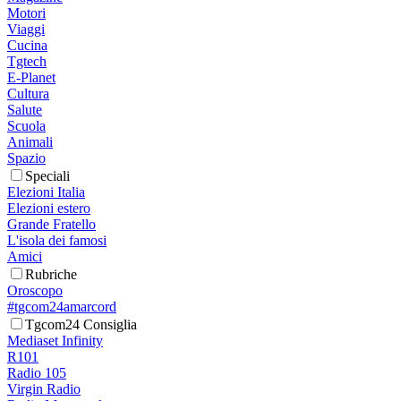
Motori
Viaggi
Cucina
Tgtech
E-Planet
Cultura
Salute
Scuola
Animali
Spazio
Speciali
Elezioni Italia
Elezioni estero
Grande Fratello
L'isola dei famosi
Amici
Rubriche
Oroscopo
#tgcom24amarcord
Tgcom24 Consiglia
Mediaset Infinity
R101
Radio 105
Virgin Radio