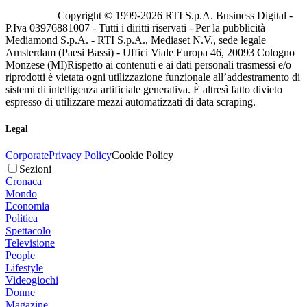
Copyright © 1999-
2026
RTI S.p.A. Business Digital -
P.Iva 03976881007 - Tutti i diritti riservati - Per la pubblicità
Mediamond S.p.A. - RTI S.p.A., Mediaset N.V., sede legale
Amsterdam (Paesi Bassi) - Uffici Viale Europa 46, 20093 Cologno
Monzese (MI)
Rispetto ai contenuti e ai dati personali trasmessi e/o
riprodotti è vietata ogni utilizzazione funzionale all’addestramento di
sistemi di intelligenza artificiale generativa. È altresì fatto divieto
espresso di utilizzare mezzi automatizzati di data scraping.
Legal
Corporate
Privacy Policy
Cookie Policy
Sezioni
Cronaca
Mondo
Economia
Politica
Spettacolo
Televisione
People
Lifestyle
Videogiochi
Donne
Magazine