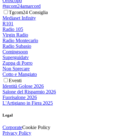
Oroscopo
#tgcom24amarcord
Tgcom24 Consiglia
Mediaset Infinity
R101
Radio 105
Virgin Radio
Radio Montecarlo
Radio Subasio
Comingsoon
Superguidatv
Zuppa di Porro
Non Sprecare
Cotto e Mangiato
Eventi
Identità Golose 2026
Salone del Risparmio 2026
Fuorisalone 2026
L'Artigiano in Fiera 2025
Legal
Corporate
Cookie Policy
Privacy Policy