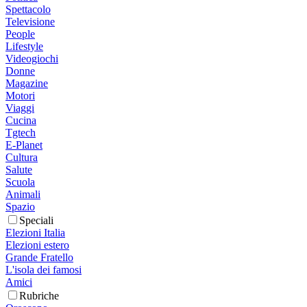
Spettacolo
Televisione
People
Lifestyle
Videogiochi
Donne
Magazine
Motori
Viaggi
Cucina
Tgtech
E-Planet
Cultura
Salute
Scuola
Animali
Spazio
Speciali
Elezioni Italia
Elezioni estero
Grande Fratello
L'isola dei famosi
Amici
Rubriche