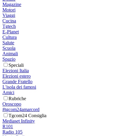
Magazine
Motori
Viaggi
Cucina
Tgtech
E-Planet
Cultura
Salute
Scuola
Animali
Spazio
Speciali
Elezioni Italia
Elezioni estero
Grande Fratello
L'isola dei famosi
Amici
Rubriche
Oroscopo
#tgcom24amarcord
Tgcom24 Consiglia
Mediaset Infinity
R101
Radio 105