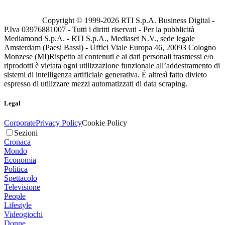
Copyright © 1999-
2026
RTI S.p.A. Business Digital -
P.Iva 03976881007 - Tutti i diritti riservati - Per la pubblicità
Mediamond S.p.A. - RTI S.p.A., Mediaset N.V., sede legale
Amsterdam (Paesi Bassi) - Uffici Viale Europa 46, 20093 Cologno
Monzese (MI)
Rispetto ai contenuti e ai dati personali trasmessi e/o
riprodotti è vietata ogni utilizzazione funzionale all’addestramento di
sistemi di intelligenza artificiale generativa. È altresì fatto divieto
espresso di utilizzare mezzi automatizzati di data scraping.
Legal
Corporate
Privacy Policy
Cookie Policy
Sezioni
Cronaca
Mondo
Economia
Politica
Spettacolo
Televisione
People
Lifestyle
Videogiochi
Donne