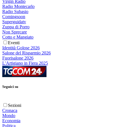
Virgin Radio
Radio Montecarlo
Radio Subasio
Comingsoon
Superguidatv
Zuppa di Porro
Non Sprecare
Cotto e Mangiato
Eventi
Identità Golose 2026
Salone del Risparmio 2026
Fuorisalone 2026
L'Artigiano in Fiera 2025
Seguici su
Sezioni
Cronaca
Mondo
Economia
Politica