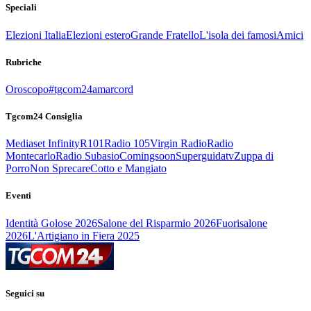
Speciali
Elezioni Italia
Elezioni estero
Grande Fratello
L'isola dei famosi
Amici
Rubriche
Oroscopo
#tgcom24amarcord
Tgcom24 Consiglia
Mediaset Infinity
R101
Radio 105
Virgin Radio
Radio
Montecarlo
Radio Subasio
Comingsoon
Superguidatv
Zuppa di
Porro
Non Sprecare
Cotto e Mangiato
Eventi
Identità Golose 2026
Salone del Risparmio 2026
Fuorisalone
2026
L'Artigiano in Fiera 2025
Seguici su