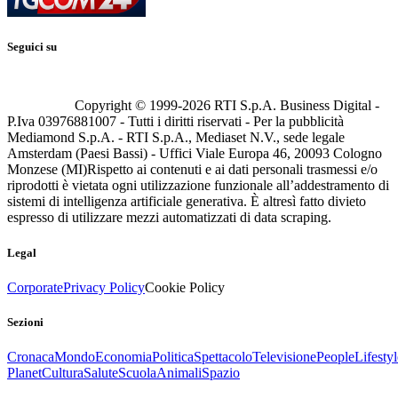
Seguici su
Copyright © 1999-
2026
RTI S.p.A. Business Digital -
P.Iva 03976881007 - Tutti i diritti riservati - Per la pubblicità
Mediamond S.p.A. - RTI S.p.A., Mediaset N.V., sede legale
Amsterdam (Paesi Bassi) - Uffici Viale Europa 46, 20093 Cologno
Monzese (MI)
Rispetto ai contenuti e ai dati personali trasmessi e/o
riprodotti è vietata ogni utilizzazione funzionale all’addestramento di
sistemi di intelligenza artificiale generativa. È altresì fatto divieto
espresso di utilizzare mezzi automatizzati di data scraping.
Legal
Corporate
Privacy Policy
Cookie Policy
Sezioni
Cronaca
Mondo
Economia
Politica
Spettacolo
Televisione
People
Lifestyl
Planet
Cultura
Salute
Scuola
Animali
Spazio