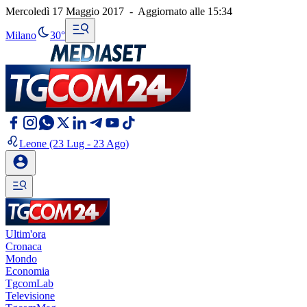
Mercoledì 17 Maggio 2017
-
Aggiornato alle
15:34
Milano
30°
Leone
(23 Lug - 23 Ago)
Ultim'ora
Cronaca
Mondo
Economia
TgcomLab
Televisione