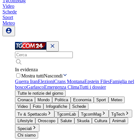
TgcomMag
Video
Schede
Sport
Meteo
In evidenza
Mostra tutti
Nascondi
Guerra Iran
Elezioni
Crans Montana
Epstein Files
Famiglia nel
bosco
Garlasco
Emergenza Clima
Tutti i dossier
Tutte le notizie del giorno
Cronaca
Mondo
Politica
Economia
Sport
Meteo
Video
Foto
Infografiche
Schede
Tv & Spettacolo
TgcomLab
TgcomMag
TgTech
Lifestyle
Oroscopo
Salute
Skuola
Cultura
Animali
Speciali
Chi siamo