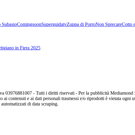
 Subasio
Comingsoon
Superguidatv
Zuppa di Porro
Non Sprecare
Cotto 
tigiano in Fiera 2025
va 03976881007 - Tutti i diritti riservati - Per la pubblicità Mediamon
o ai contenuti e ai dati personali trasmessi e/o riprodotti è vietata ogni 
zi automatizzati di data scraping.