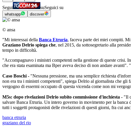
Segui
su
Seguici su
whatsapp
discover
© ansa
"Mi interessai della
Banca Etruria
, faceva parte dei miei compiti. Mi 
Graziano Delrio spiega che
, nel 2015, da sottosegretario alla presi
tempo in difficoltà.
"Accompagnavo i ministri competenti nella gestione di queste crisi. In 
che era stata esaminata ma Bper aveva deciso di non andare avanti". "Ri
Caso Boschi -
"Nessuna pressione, ma una semplice richiesta d'inform
non era tra i ministri competenti", spiega Delrio al giornalista che gl
vergogno di essermi occupato di questa vicenda come non mi vergogno d
M5s: dopo rivelazioni Delrio subito commissione d'inchiesta -
"Il 
salvare Banca Etruria. Un intero governo in movimento per la banca de
tutti i soggetti protagonisti delle rivelazioni di questi giorni, fra c
banca etruria
graziano del rio