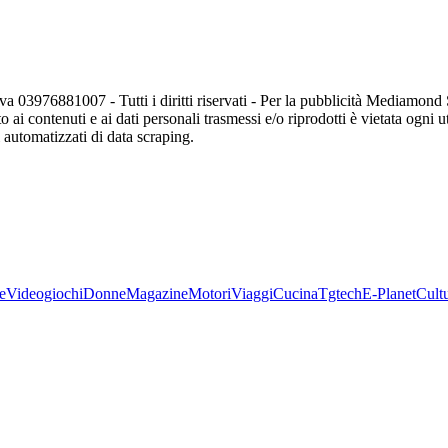
va 03976881007 - Tutti i diritti riservati - Per la pubblicità Mediamon
o ai contenuti e ai dati personali trasmessi e/o riprodotti è vietata ogni 
zi automatizzati di data scraping.
e
Videogiochi
Donne
Magazine
Motori
Viaggi
Cucina
Tgtech
E-Planet
Cult