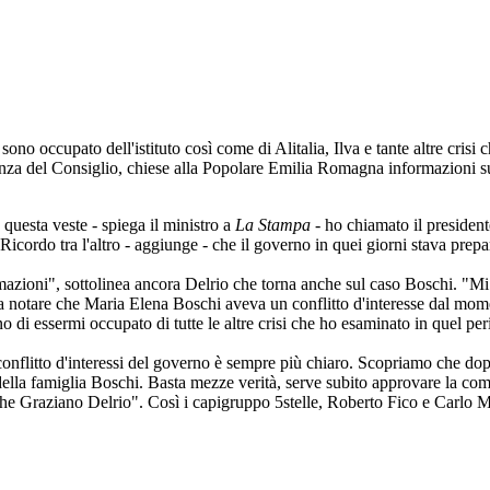
sono occupato dell'istituto così come di Alitalia, Ilva e tante altre crisi
denza del Consiglio, chiese alla Popolare Emilia Romagna informazioni su
questa veste - spiega il ministro a
La Stampa
- ho chiamato il president
cordo tra l'altro - aggiunge - che il governo in quei giorni stava prepar
azioni", sottolinea ancora Delrio che torna anche sul caso Boschi. "Mi
i fa notare che Maria Elena Boschi aveva un conflitto d'interesse dal mome
i essermi occupato di tutte le altre crisi che ho esaminato in quel per
conflitto d'interessi del governo è sempre più chiaro. Scopriamo che do
lla famiglia Boschi. Basta mezze verità, serve subito approvare la commi
ui anche Graziano Delrio". Così i capigruppo 5stelle, Roberto Fico e Carlo