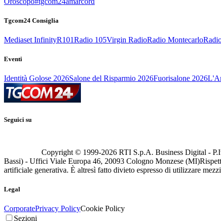
Oroscopo
#tgcom24amarcord
Tgcom24 Consiglia
Mediaset Infinity
R101
Radio 105
Virgin Radio
Radio Montecarlo
Radio
Eventi
Identità Golose 2026
Salone del Risparmio 2026
Fuorisalone 2026
L'Ar
Seguici su
Copyright © 1999-
2026
RTI S.p.A. Business Digital - P.I
Bassi) - Uffici Viale Europa 46, 20093 Cologno Monzese (MI)
Rispett
artificiale generativa. È altresì fatto divieto espresso di utilizzare mez
Legal
Corporate
Privacy Policy
Cookie Policy
Sezioni