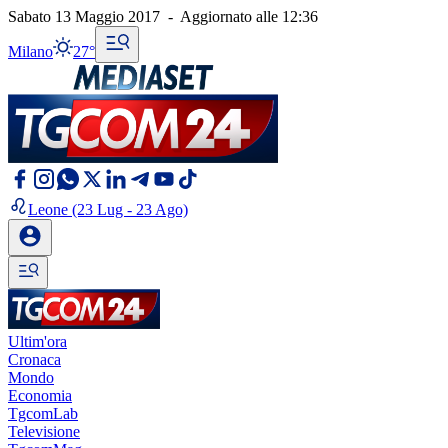
Sabato 13 Maggio 2017
-
Aggiornato alle
12:36
Milano
27°
Leone
(23 Lug - 23 Ago)
Ultim'ora
Cronaca
Mondo
Economia
TgcomLab
Televisione