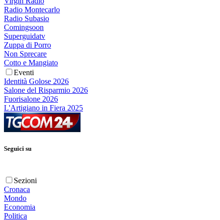
Virgin Radio
Radio Montecarlo
Radio Subasio
Comingsoon
Superguidatv
Zuppa di Porro
Non Sprecare
Cotto e Mangiato
Eventi
Identità Golose 2026
Salone del Risparmio 2026
Fuorisalone 2026
L'Artigiano in Fiera 2025
Seguici su
Sezioni
Cronaca
Mondo
Economia
Politica