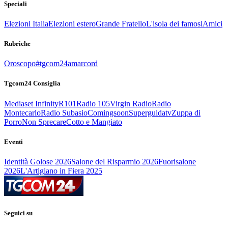
Speciali
Elezioni Italia
Elezioni estero
Grande Fratello
L'isola dei famosi
Amici
Rubriche
Oroscopo
#tgcom24amarcord
Tgcom24 Consiglia
Mediaset Infinity
R101
Radio 105
Virgin Radio
Radio
Montecarlo
Radio Subasio
Comingsoon
Superguidatv
Zuppa di
Porro
Non Sprecare
Cotto e Mangiato
Eventi
Identità Golose 2026
Salone del Risparmio 2026
Fuorisalone
2026
L'Artigiano in Fiera 2025
Seguici su