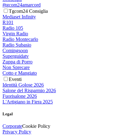
#tgcom24amarcord
Tgcom24 Consiglia
Mediaset Infinity
R101
Radio 105
Virgin Radio
Radio Montecarlo
Radio Subasio
Comingsoon
Superguidatv
Zuppa di Porro
Non Sprecare
Cotto e Mangiato
Eventi
Identità Golose 2026
Salone del Risparmio 2026
Fuorisalone 2026
L'Artigiano in Fiera 2025
Legal
Corporate
Cookie Policy
Privacy Policy