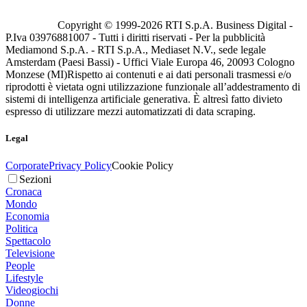
Copyright © 1999-
2026
RTI S.p.A. Business Digital -
P.Iva 03976881007 - Tutti i diritti riservati - Per la pubblicità
Mediamond S.p.A. - RTI S.p.A., Mediaset N.V., sede legale
Amsterdam (Paesi Bassi) - Uffici Viale Europa 46, 20093 Cologno
Monzese (MI)
Rispetto ai contenuti e ai dati personali trasmessi e/o
riprodotti è vietata ogni utilizzazione funzionale all’addestramento di
sistemi di intelligenza artificiale generativa. È altresì fatto divieto
espresso di utilizzare mezzi automatizzati di data scraping.
Legal
Corporate
Privacy Policy
Cookie Policy
Sezioni
Cronaca
Mondo
Economia
Politica
Spettacolo
Televisione
People
Lifestyle
Videogiochi
Donne