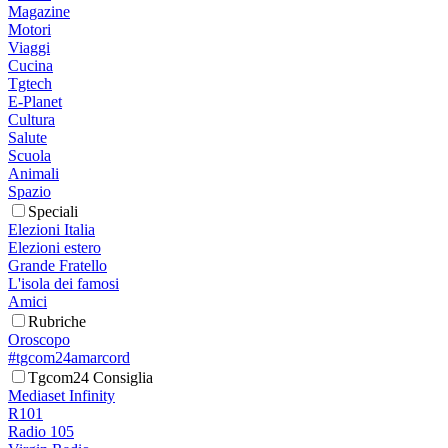
Magazine
Motori
Viaggi
Cucina
Tgtech
E-Planet
Cultura
Salute
Scuola
Animali
Spazio
Speciali
Elezioni Italia
Elezioni estero
Grande Fratello
L'isola dei famosi
Amici
Rubriche
Oroscopo
#tgcom24amarcord
Tgcom24 Consiglia
Mediaset Infinity
R101
Radio 105