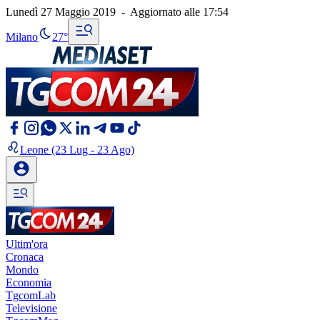
Lunedì 27 Maggio 2019
-
Aggiornato alle
17:54
Milano
27°
Leone
(23 Lug - 23 Ago)
Ultim'ora
Cronaca
Mondo
Economia
TgcomLab
Televisione