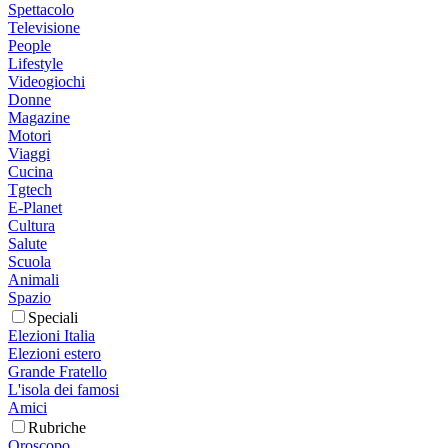
Spettacolo
Televisione
People
Lifestyle
Videogiochi
Donne
Magazine
Motori
Viaggi
Cucina
Tgtech
E-Planet
Cultura
Salute
Scuola
Animali
Spazio
Speciali
Elezioni Italia
Elezioni estero
Grande Fratello
L'isola dei famosi
Amici
Rubriche
Oroscopo