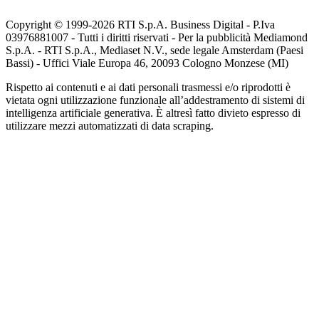
Copyright © 1999-
2026
RTI S.p.A. Business Digital - P.Iva
03976881007 - Tutti i diritti riservati - Per la pubblicità Mediamond
S.p.A. - RTI S.p.A., Mediaset N.V., sede legale Amsterdam (Paesi
Bassi) - Uffici Viale Europa 46, 20093 Cologno Monzese (MI)
Rispetto ai contenuti e ai dati personali trasmessi e/o riprodotti è
vietata ogni utilizzazione funzionale all’addestramento di sistemi di
intelligenza artificiale generativa. È altresì fatto divieto espresso di
utilizzare mezzi automatizzati di data scraping.