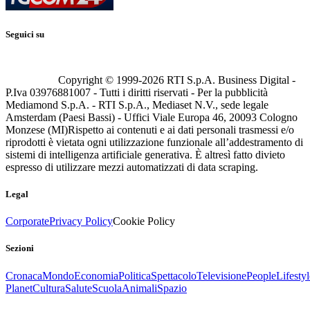
Seguici su
Copyright © 1999-
2026
RTI S.p.A. Business Digital -
P.Iva 03976881007 - Tutti i diritti riservati - Per la pubblicità
Mediamond S.p.A. - RTI S.p.A., Mediaset N.V., sede legale
Amsterdam (Paesi Bassi) - Uffici Viale Europa 46, 20093 Cologno
Monzese (MI)
Rispetto ai contenuti e ai dati personali trasmessi e/o
riprodotti è vietata ogni utilizzazione funzionale all’addestramento di
sistemi di intelligenza artificiale generativa. È altresì fatto divieto
espresso di utilizzare mezzi automatizzati di data scraping.
Legal
Corporate
Privacy Policy
Cookie Policy
Sezioni
Cronaca
Mondo
Economia
Politica
Spettacolo
Televisione
People
Lifestyl
Planet
Cultura
Salute
Scuola
Animali
Spazio