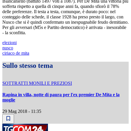
Biancaniello (battuto 1497 voti a 1087). Per De Mita una vittoria più
sofferta rispetto a quella di cinque anni fa, quando sfiorò il 78%
delle preferenze. Il testa a testa, comunque, è durato poco: nel
conteggio delle schede, il classe 1928 ha preso presto il largo, con
Nusco che si è quindi confermato un inespugnabile feudo demitiano.
Per gli avversari (M5s e Partito democratico) è arrivata - inesorabile
- la sconfitta.
elezioni
nusco
ciriaco de mita
Sullo stesso tema
SOTTRATTI MONILI E PREZIOSI
Rapina in villa, notte di paura per l'ex premier De Mita e la
moglie
29 Mag 2018 - 11:35