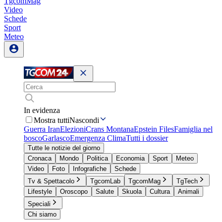
TgcomMag
Video
Schede
Sport
Meteo
In evidenza
Mostra tutti
Nascondi
Guerra Iran
Elezioni
Crans Montana
Epstein Files
Famiglia nel
bosco
Garlasco
Emergenza Clima
Tutti i dossier
Tutte le notizie del giorno
Cronaca
Mondo
Politica
Economia
Sport
Meteo
Video
Foto
Infografiche
Schede
Tv & Spettacolo
TgcomLab
TgcomMag
TgTech
Lifestyle
Oroscopo
Salute
Skuola
Cultura
Animali
Speciali
Chi siamo