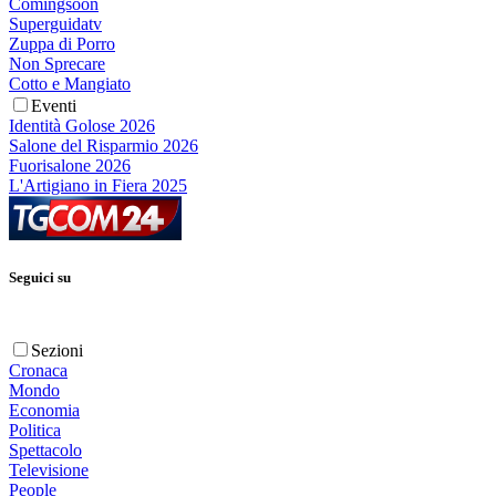
Comingsoon
Superguidatv
Zuppa di Porro
Non Sprecare
Cotto e Mangiato
Eventi
Identità Golose 2026
Salone del Risparmio 2026
Fuorisalone 2026
L'Artigiano in Fiera 2025
Seguici su
Sezioni
Cronaca
Mondo
Economia
Politica
Spettacolo
Televisione
People