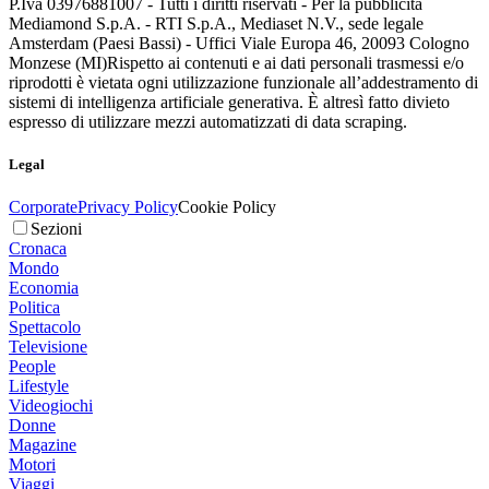
P.Iva 03976881007 - Tutti i diritti riservati - Per la pubblicità
Mediamond S.p.A. - RTI S.p.A., Mediaset N.V., sede legale
Amsterdam (Paesi Bassi) - Uffici Viale Europa 46, 20093 Cologno
Monzese (MI)
Rispetto ai contenuti e ai dati personali trasmessi e/o
riprodotti è vietata ogni utilizzazione funzionale all’addestramento di
sistemi di intelligenza artificiale generativa. È altresì fatto divieto
espresso di utilizzare mezzi automatizzati di data scraping.
Legal
Corporate
Privacy Policy
Cookie Policy
Sezioni
Cronaca
Mondo
Economia
Politica
Spettacolo
Televisione
People
Lifestyle
Videogiochi
Donne
Magazine
Motori
Viaggi