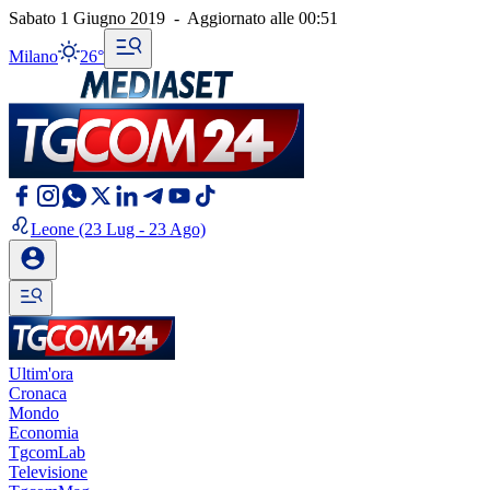
Sabato 1 Giugno 2019
-
Aggiornato alle
00:51
Milano
26°
Leone
(23 Lug - 23 Ago)
Ultim'ora
Cronaca
Mondo
Economia
TgcomLab
Televisione