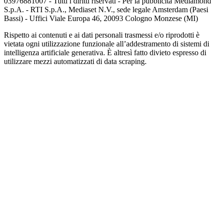
03976881007 - Tutti i diritti riservati - Per la pubblicità Mediamond
S.p.A. - RTI S.p.A., Mediaset N.V., sede legale Amsterdam (Paesi
Bassi) - Uffici Viale Europa 46, 20093 Cologno Monzese (MI)
Rispetto ai contenuti e ai dati personali trasmessi e/o riprodotti è
vietata ogni utilizzazione funzionale all’addestramento di sistemi di
intelligenza artificiale generativa. È altresì fatto divieto espresso di
utilizzare mezzi automatizzati di data scraping.