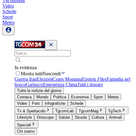
TgcomMag
Video
Schede
Sport
Meteo
In evidenza
Mostra tutti
Nascondi
Guerra Iran
Elezioni
Crans Montana
Epstein Files
Famiglia nel
bosco
Garlasco
Emergenza Clima
Tutti i dossier
Tutte le notizie del giorno
Cronaca
Mondo
Politica
Economia
Sport
Meteo
Video
Foto
Infografiche
Schede
Tv & Spettacolo
TgcomLab
TgcomMag
TgTech
Lifestyle
Oroscopo
Salute
Skuola
Cultura
Animali
Speciali
Chi siamo