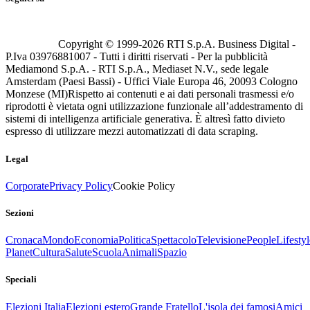
Copyright © 1999-
2026
RTI S.p.A. Business Digital -
P.Iva 03976881007 - Tutti i diritti riservati - Per la pubblicità
Mediamond S.p.A. - RTI S.p.A., Mediaset N.V., sede legale
Amsterdam (Paesi Bassi) - Uffici Viale Europa 46, 20093 Cologno
Monzese (MI)
Rispetto ai contenuti e ai dati personali trasmessi e/o
riprodotti è vietata ogni utilizzazione funzionale all’addestramento di
sistemi di intelligenza artificiale generativa. È altresì fatto divieto
espresso di utilizzare mezzi automatizzati di data scraping.
Legal
Corporate
Privacy Policy
Cookie Policy
Sezioni
Cronaca
Mondo
Economia
Politica
Spettacolo
Televisione
People
Lifestyl
Planet
Cultura
Salute
Scuola
Animali
Spazio
Speciali
Elezioni Italia
Elezioni estero
Grande Fratello
L'isola dei famosi
Amici