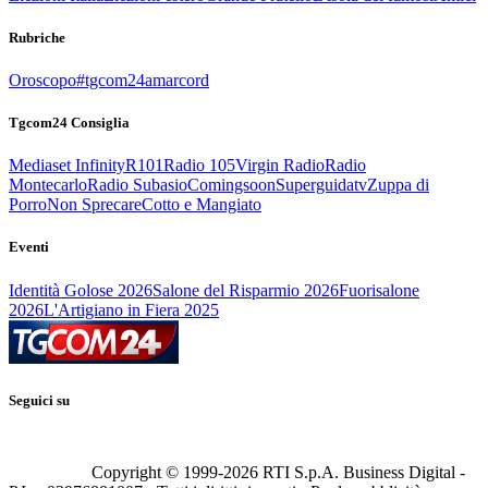
Rubriche
Oroscopo
#tgcom24amarcord
Tgcom24 Consiglia
Mediaset Infinity
R101
Radio 105
Virgin Radio
Radio
Montecarlo
Radio Subasio
Comingsoon
Superguidatv
Zuppa di
Porro
Non Sprecare
Cotto e Mangiato
Eventi
Identità Golose 2026
Salone del Risparmio 2026
Fuorisalone
2026
L'Artigiano in Fiera 2025
Seguici su
Copyright © 1999-
2026
RTI S.p.A. Business Digital -