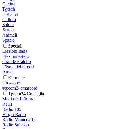
Cucina
Tgtech
E-Planet
Cultura
Salute
Scuola
Animali
Spazio
Speciali
Elezioni Italia
Elezioni estero
Grande Fratello
L'isola dei famosi
Amici
Rubriche
Oroscopo
#tgcom24amarcord
Tgcom24 Consiglia
Mediaset Infinity
R101
Radio 105
Virgin Radio
Radio Montecarlo
Radio Subasio