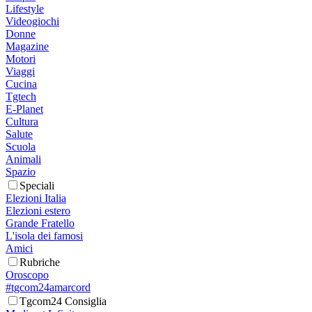
Lifestyle
Videogiochi
Donne
Magazine
Motori
Viaggi
Cucina
Tgtech
E-Planet
Cultura
Salute
Scuola
Animali
Spazio
Speciali
Elezioni Italia
Elezioni estero
Grande Fratello
L'isola dei famosi
Amici
Rubriche
Oroscopo
#tgcom24amarcord
Tgcom24 Consiglia