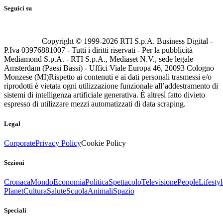
Seguici su
Copyright © 1999-
2026
RTI S.p.A. Business Digital -
P.Iva 03976881007 - Tutti i diritti riservati - Per la pubblicità
Mediamond S.p.A. - RTI S.p.A., Mediaset N.V., sede legale
Amsterdam (Paesi Bassi) - Uffici Viale Europa 46, 20093 Cologno
Monzese (MI)
Rispetto ai contenuti e ai dati personali trasmessi e/o
riprodotti è vietata ogni utilizzazione funzionale all’addestramento di
sistemi di intelligenza artificiale generativa. È altresì fatto divieto
espresso di utilizzare mezzi automatizzati di data scraping.
Legal
Corporate
Privacy Policy
Cookie Policy
Sezioni
Cronaca
Mondo
Economia
Politica
Spettacolo
Televisione
People
Lifestyl
Planet
Cultura
Salute
Scuola
Animali
Spazio
Speciali