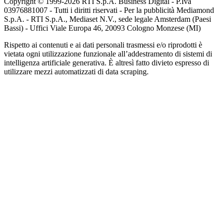
Copyright © 1999-
2026
RTI S.p.A. Business Digital - P.Iva
03976881007 - Tutti i diritti riservati - Per la pubblicità Mediamond
S.p.A. - RTI S.p.A., Mediaset N.V., sede legale Amsterdam (Paesi
Bassi) - Uffici Viale Europa 46, 20093 Cologno Monzese (MI)
Rispetto ai contenuti e ai dati personali trasmessi e/o riprodotti è
vietata ogni utilizzazione funzionale all’addestramento di sistemi di
intelligenza artificiale generativa. È altresì fatto divieto espresso di
utilizzare mezzi automatizzati di data scraping.