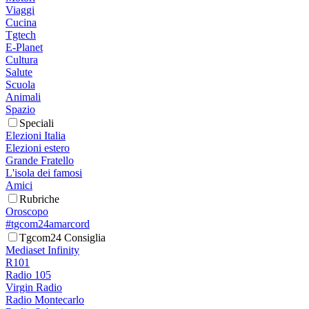
Viaggi
Cucina
Tgtech
E-Planet
Cultura
Salute
Scuola
Animali
Spazio
Speciali
Elezioni Italia
Elezioni estero
Grande Fratello
L'isola dei famosi
Amici
Rubriche
Oroscopo
#tgcom24amarcord
Tgcom24 Consiglia
Mediaset Infinity
R101
Radio 105
Virgin Radio
Radio Montecarlo