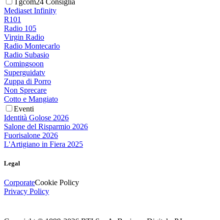
Tgcom24 Consiglia
Mediaset Infinity
R101
Radio 105
Virgin Radio
Radio Montecarlo
Radio Subasio
Comingsoon
Superguidatv
Zuppa di Porro
Non Sprecare
Cotto e Mangiato
Eventi
Identità Golose 2026
Salone del Risparmio 2026
Fuorisalone 2026
L'Artigiano in Fiera 2025
Legal
Corporate
Cookie Policy
Privacy Policy