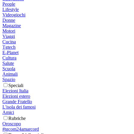
People
Lifestyle
Videogiochi
Donne
Magazine
Motori
Viaggi
Cucina
Tgtech
E-Planet
Cultura
Salute
Scuola
Animali
Spazio
Speciali
Elezioni Italia
Elezioni estero
Grande Fratello
L'isola dei famosi
Amici
Rubriche
Oroscopo
#tgcom24amarcord