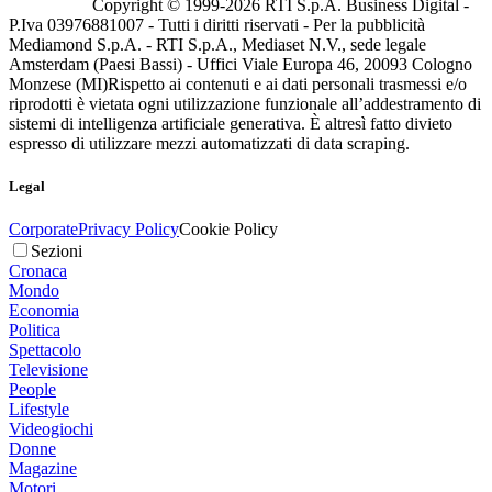
Copyright © 1999-
2026
RTI S.p.A. Business Digital -
P.Iva 03976881007 - Tutti i diritti riservati - Per la pubblicità
Mediamond S.p.A. - RTI S.p.A., Mediaset N.V., sede legale
Amsterdam (Paesi Bassi) - Uffici Viale Europa 46, 20093 Cologno
Monzese (MI)
Rispetto ai contenuti e ai dati personali trasmessi e/o
riprodotti è vietata ogni utilizzazione funzionale all’addestramento di
sistemi di intelligenza artificiale generativa. È altresì fatto divieto
espresso di utilizzare mezzi automatizzati di data scraping.
Legal
Corporate
Privacy Policy
Cookie Policy
Sezioni
Cronaca
Mondo
Economia
Politica
Spettacolo
Televisione
People
Lifestyle
Videogiochi
Donne
Magazine
Motori