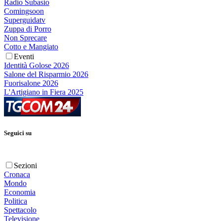
Radio Subasio
Comingsoon
Superguidatv
Zuppa di Porro
Non Sprecare
Cotto e Mangiato
Eventi
Identità Golose 2026
Salone del Risparmio 2026
Fuorisalone 2026
L'Artigiano in Fiera 2025
Seguici su
Sezioni
Cronaca
Mondo
Economia
Politica
Spettacolo
Televisione