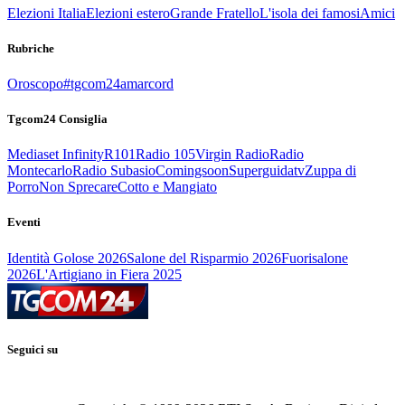
Elezioni Italia
Elezioni estero
Grande Fratello
L'isola dei famosi
Amici
Rubriche
Oroscopo
#tgcom24amarcord
Tgcom24 Consiglia
Mediaset Infinity
R101
Radio 105
Virgin Radio
Radio
Montecarlo
Radio Subasio
Comingsoon
Superguidatv
Zuppa di
Porro
Non Sprecare
Cotto e Mangiato
Eventi
Identità Golose 2026
Salone del Risparmio 2026
Fuorisalone
2026
L'Artigiano in Fiera 2025
Seguici su