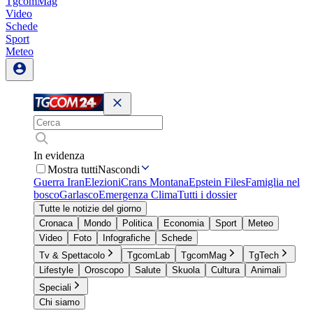
TgcomMag
Video
Schede
Sport
Meteo
In evidenza
Mostra tutti
Nascondi
Guerra Iran
Elezioni
Crans Montana
Epstein Files
Famiglia nel
bosco
Garlasco
Emergenza Clima
Tutti i dossier
Tutte le notizie del giorno
Cronaca
Mondo
Politica
Economia
Sport
Meteo
Video
Foto
Infografiche
Schede
Tv & Spettacolo
TgcomLab
TgcomMag
TgTech
Lifestyle
Oroscopo
Salute
Skuola
Cultura
Animali
Speciali
Chi siamo