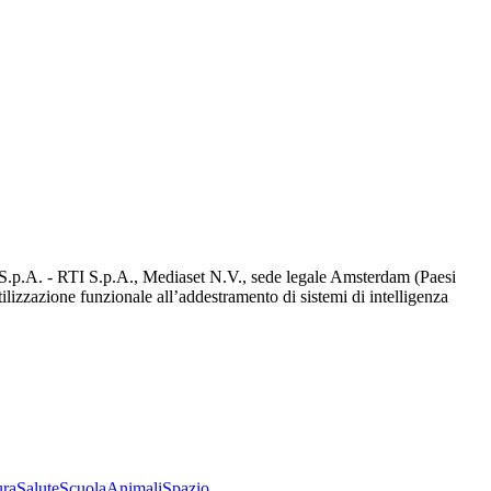
d S.p.A. - RTI S.p.A., Mediaset N.V., sede legale Amsterdam (Paesi
utilizzazione funzionale all’addestramento di sistemi di intelligenza
ura
Salute
Scuola
Animali
Spazio