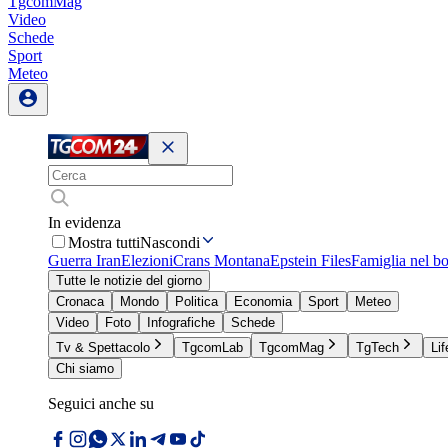
TgcomMag
Video
Schede
Sport
Meteo
In evidenza
Mostra tutti
Nascondi
Guerra Iran
Elezioni
Crans Montana
Epstein Files
Famiglia nel b
Tutte le notizie del giorno
Cronaca
Mondo
Politica
Economia
Sport
Meteo
Video
Foto
Infografiche
Schede
Tv & Spettacolo
TgcomLab
TgcomMag
TgTech
Lif
Chi siamo
Seguici anche su