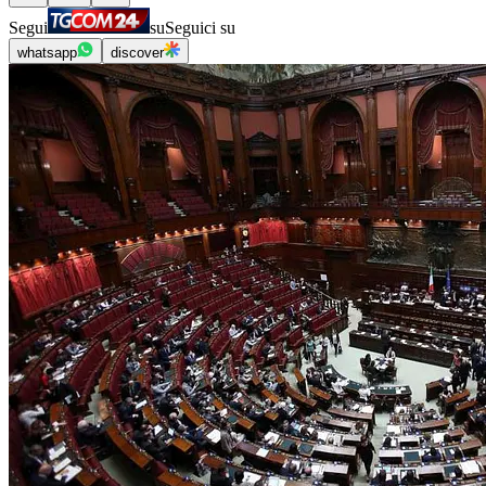
Segui
su
Seguici su
whatsapp
discover