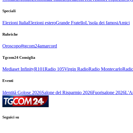
Speciali
Elezioni Italia
Elezioni estero
Grande Fratello
L'isola dei famosi
Amici
Rubriche
Oroscopo
#tgcom24amarcord
Tgcom24 Consiglia
Mediaset Infinity
R101
Radio 105
Virgin Radio
Radio Montecarlo
Radio
Eventi
Identità Golose 2026
Salone del Risparmio 2026
Fuorisalone 2026
L'Ar
Seguici su