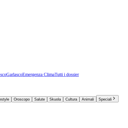
osco
Garlasco
Emergenza Clima
Tutti i dossier
estyle
Oroscopo
Salute
Skuola
Cultura
Animali
Speciali