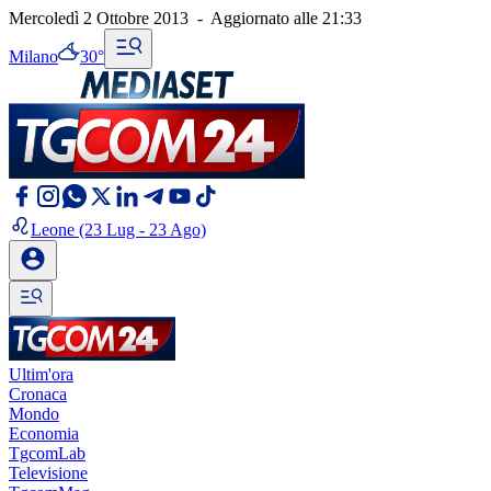
Mercoledì 2 Ottobre 2013
-
Aggiornato alle
21:33
Milano
30°
Leone
(23 Lug - 23 Ago)
Ultim'ora
Cronaca
Mondo
Economia
TgcomLab
Televisione