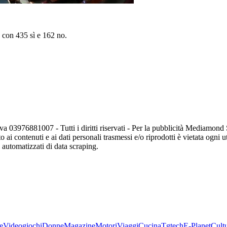
 con 435 sì e 162 no.
va 03976881007 - Tutti i diritti riservati - Per la pubblicità Mediamon
o ai contenuti e ai dati personali trasmessi e/o riprodotti è vietata ogni 
zi automatizzati di data scraping.
e
Videogiochi
Donne
Magazine
Motori
Viaggi
Cucina
Tgtech
E-Planet
Cult