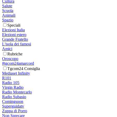
Cultura
Salute
Scuola
Animali
Spazio
Speciali
Elezioni Italia
Elezioni estero
Grande Fratello
L'isola dei famosi
Amici
Rubriche
Oroscopo
#tgcom24amarcord
Tgcom24 Consiglia
Mediaset Infinity
R101
Radio 105
Virgin Radio
Radio Montecarlo
Radio Subasio
Comingsoon
Superguidatv
Zuppa di Porro
Non Sprecare