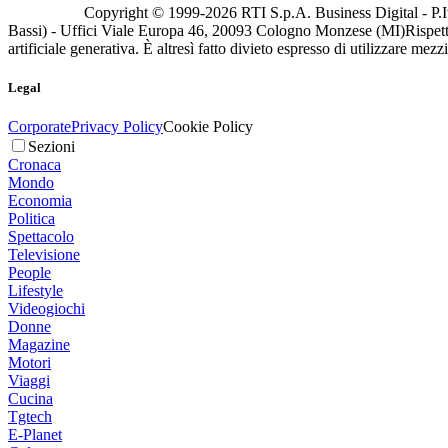
Copyright © 1999-
2026
RTI S.p.A. Business Digital - P.I
Bassi) - Uffici Viale Europa 46, 20093 Cologno Monzese (MI)
Rispett
artificiale generativa. È altresì fatto divieto espresso di utilizzare mez
Legal
Corporate
Privacy Policy
Cookie Policy
Sezioni
Cronaca
Mondo
Economia
Politica
Spettacolo
Televisione
People
Lifestyle
Videogiochi
Donne
Magazine
Motori
Viaggi
Cucina
Tgtech
E-Planet