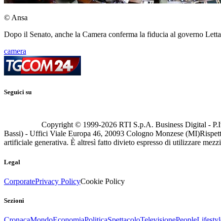
© Ansa
Dopo il Senato, anche la Camera conferma la fiducia al governo Letta
camera
Seguici su
Copyright © 1999-
2026
RTI S.p.A. Business Digital - P.I
Bassi) - Uffici Viale Europa 46, 20093 Cologno Monzese (MI)
Rispett
artificiale generativa. È altresì fatto divieto espresso di utilizzare mez
Legal
Corporate
Privacy Policy
Cookie Policy
Sezioni
Cronaca
Mondo
Economia
Politica
Spettacolo
Televisione
People
Lifestyl