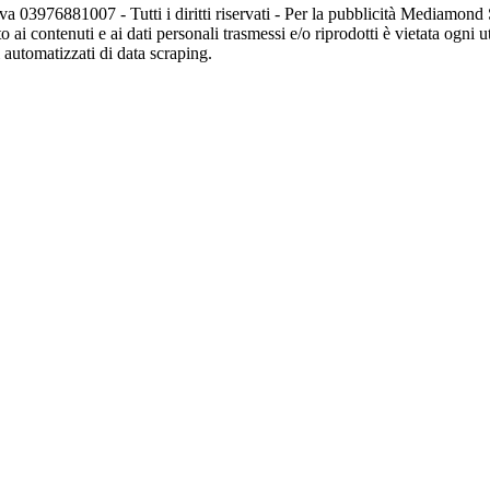
va 03976881007 - Tutti i diritti riservati - Per la pubblicità Mediamon
o ai contenuti e ai dati personali trasmessi e/o riprodotti è vietata ogni 
zi automatizzati di data scraping.