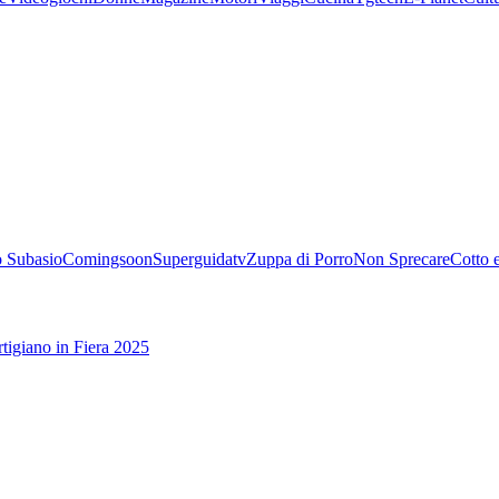
 Subasio
Comingsoon
Superguidatv
Zuppa di Porro
Non Sprecare
Cotto 
tigiano in Fiera 2025