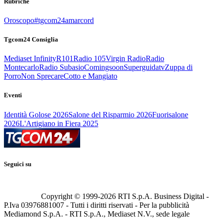
Rubriche
Oroscopo
#tgcom24amarcord
Tgcom24 Consiglia
Mediaset Infinity
R101
Radio 105
Virgin Radio
Radio
Montecarlo
Radio Subasio
Comingsoon
Superguidatv
Zuppa di
Porro
Non Sprecare
Cotto e Mangiato
Eventi
Identità Golose 2026
Salone del Risparmio 2026
Fuorisalone
2026
L'Artigiano in Fiera 2025
Seguici su
Copyright © 1999-
2026
RTI S.p.A. Business Digital -
P.Iva 03976881007 - Tutti i diritti riservati - Per la pubblicità
Mediamond S.p.A. - RTI S.p.A., Mediaset N.V., sede legale