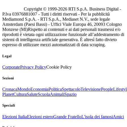
Copyright © 1999-
2026
RTI S.p.A. Business Digital -
P.Iva 03976881007 - Tutti i diritti riservati - Per la pubblicità
Mediamond S.p.A. - RTI S.p.A., Mediaset N.V., sede legale
Amsterdam (Paesi Bassi) - Uffici Viale Europa 46, 20093 Cologno
Monzese (MI)
Rispetto ai contenuti e ai dati personali trasmessi e/o
riprodotti è vietata ogni utilizzazione funzionale all’addestramento di
sistemi di intelligenza artificiale generativa. È altresì fatto divieto
espresso di utilizzare mezzi automatizzati di data scraping.
Legal
Corporate
Privacy Policy
Cookie Policy
Sezioni
Cronaca
Mondo
Economia
Politica
Spettacolo
Televisione
People
Lifestyl
Planet
Cultura
Salute
Scuola
Animali
Spazio
Speciali
Elezioni Italia
Elezioni estero
Grande Fratello
L'isola dei famosi
Amici