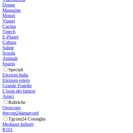
Donne
Magazine
Motori
Viaggi
Cucina
Tgtech
E-Planet
Cultura
Salute
Scuola
Animali
Spazio
Speciali
Elezioni Italia
Elezioni estero
Grande Fratello
L'isola dei famosi
Amici
Rubriche
Oroscopo
#tgcom24amarcord
Tgcom24 Consiglia
Mediaset Infinity
R101