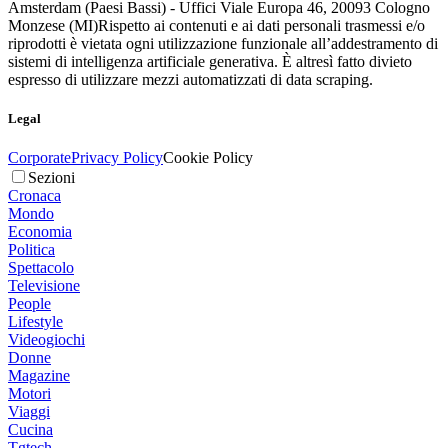
Amsterdam (Paesi Bassi) - Uffici Viale Europa 46, 20093 Cologno
Monzese (MI)
Rispetto ai contenuti e ai dati personali trasmessi e/o
riprodotti è vietata ogni utilizzazione funzionale all’addestramento di
sistemi di intelligenza artificiale generativa. È altresì fatto divieto
espresso di utilizzare mezzi automatizzati di data scraping.
Legal
Corporate
Privacy Policy
Cookie Policy
Sezioni
Cronaca
Mondo
Economia
Politica
Spettacolo
Televisione
People
Lifestyle
Videogiochi
Donne
Magazine
Motori
Viaggi
Cucina
Tgtech