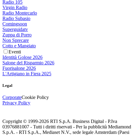
Radio 105
Virgin Radio
Radio Montecarlo
Radio Subasio
Comingsoon
Superguidatv
Zuppa di Porro
Non Sprecare
Cotto e Mangiato
Eventi
Identità Golose 2026
Salone del Risparmio 2026
Fuorisalone 2026
L'Artigiano in Fiera 2025
Legal
Corporate
Cookie Policy
Privacy Policy
Copyright © 1999-
2026
RTI S.p.A. Business Digital - P.Iva
03976881007 - Tutti i diritti riservati - Per la pubblicità Mediamond
S.p.A. - RTI S.p.A., Mediaset N.V., sede legale Amsterdam (Paesi