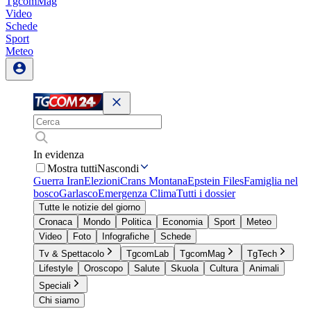
TgcomMag
Video
Schede
Sport
Meteo
In evidenza
Mostra tutti
Nascondi
Guerra Iran
Elezioni
Crans Montana
Epstein Files
Famiglia nel
bosco
Garlasco
Emergenza Clima
Tutti i dossier
Tutte le notizie del giorno
Cronaca
Mondo
Politica
Economia
Sport
Meteo
Video
Foto
Infografiche
Schede
Tv & Spettacolo
TgcomLab
TgcomMag
TgTech
Lifestyle
Oroscopo
Salute
Skuola
Cultura
Animali
Speciali
Chi siamo