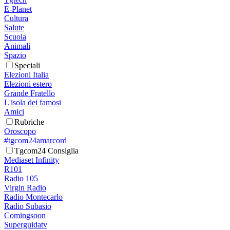
E-Planet
Cultura
Salute
Scuola
Animali
Spazio
Speciali
Elezioni Italia
Elezioni estero
Grande Fratello
L'isola dei famosi
Amici
Rubriche
Oroscopo
#tgcom24amarcord
Tgcom24 Consiglia
Mediaset Infinity
R101
Radio 105
Virgin Radio
Radio Montecarlo
Radio Subasio
Comingsoon
Superguidatv