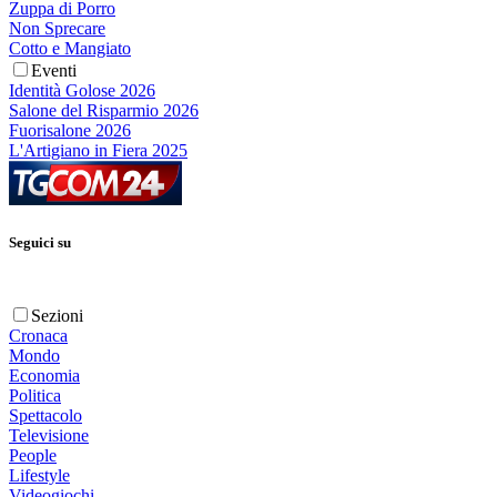
Zuppa di Porro
Non Sprecare
Cotto e Mangiato
Eventi
Identità Golose 2026
Salone del Risparmio 2026
Fuorisalone 2026
L'Artigiano in Fiera 2025
Seguici su
Sezioni
Cronaca
Mondo
Economia
Politica
Spettacolo
Televisione
People
Lifestyle
Videogiochi