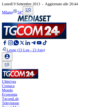
Lunedì 9 Settembre 2013
-
Aggiornato alle
20:44
Milano
34°
Leone
(23 Lug - 23 Ago)
Ultim'ora
Cronaca
Mondo
Economia
TgcomLab
Televisione