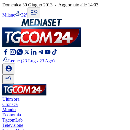
Domenica 30 Giugno 2013
-
Aggiornato alle
14:03
Milano
32°
Leone
(23 Lug - 23 Ago)
Ultim'ora
Cronaca
Mondo
Economia
TgcomLab
Televisione