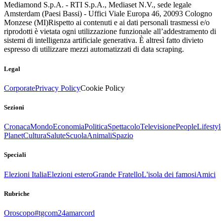
Mediamond S.p.A. - RTI S.p.A., Mediaset N.V., sede legale
Amsterdam (Paesi Bassi) - Uffici Viale Europa 46, 20093 Cologno
Monzese (MI)
Rispetto ai contenuti e ai dati personali trasmessi e/o
riprodotti è vietata ogni utilizzazione funzionale all’addestramento di
sistemi di intelligenza artificiale generativa. È altresì fatto divieto
espresso di utilizzare mezzi automatizzati di data scraping.
Legal
Corporate
Privacy Policy
Cookie Policy
Sezioni
Cronaca
Mondo
Economia
Politica
Spettacolo
Televisione
People
Lifestyl
Planet
Cultura
Salute
Scuola
Animali
Spazio
Speciali
Elezioni Italia
Elezioni estero
Grande Fratello
L'isola dei famosi
Amici
Rubriche
Oroscopo
#tgcom24amarcord