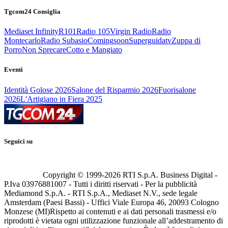
Tgcom24 Consiglia
Mediaset Infinity
R101
Radio 105
Virgin Radio
Radio
Montecarlo
Radio Subasio
Comingsoon
Superguidatv
Zuppa di
Porro
Non Sprecare
Cotto e Mangiato
Eventi
Identità Golose 2026
Salone del Risparmio 2026
Fuorisalone
2026
L'Artigiano in Fiera 2025
Seguici su
Copyright © 1999-
2026
RTI S.p.A. Business Digital -
P.Iva 03976881007 - Tutti i diritti riservati - Per la pubblicità
Mediamond S.p.A. - RTI S.p.A., Mediaset N.V., sede legale
Amsterdam (Paesi Bassi) - Uffici Viale Europa 46, 20093 Cologno
Monzese (MI)
Rispetto ai contenuti e ai dati personali trasmessi e/o
riprodotti è vietata ogni utilizzazione funzionale all’addestramento di