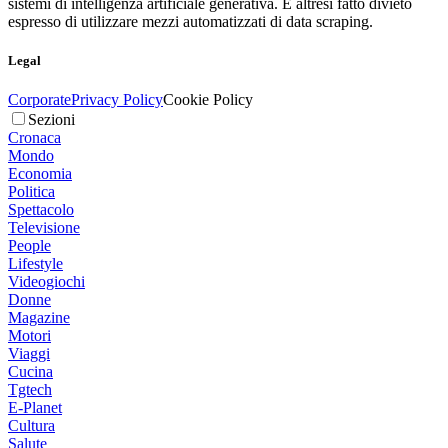
sistemi di intelligenza artificiale generativa. È altresì fatto divieto
espresso di utilizzare mezzi automatizzati di data scraping.
Legal
Corporate
Privacy Policy
Cookie Policy
Sezioni
Cronaca
Mondo
Economia
Politica
Spettacolo
Televisione
People
Lifestyle
Videogiochi
Donne
Magazine
Motori
Viaggi
Cucina
Tgtech
E-Planet
Cultura
Salute