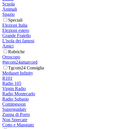
Scuola
Animali
Spazio
Speciali
Elezioni Italia
Elezioni estero
Grande Fratello
L'isola dei famosi
Amici
Rubriche
Oroscopo
#tgcom24amarcord
Tgcom24 Consiglia
Mediaset Infinity
R101
Radio 105
Virgin Radio
Radio Montecarlo
Radio Subasio
Comingsoon
Superguidatv
Zuppa di Porro
Non Sprecare
Cotto e Mangiato