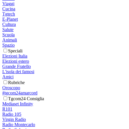
Viaggi
Cucina
Tgtech
E-Planet
Cultura
Salute
Scuola
Animali
Spazio
Speciali
Elezioni Italia
Elezioni estero
Grande Fratello
L'isola dei famosi
Amici
Rubriche
Oroscopo
#tgcom24amarcord
Tgcom24 Consiglia
Mediaset Infinity
R101
Radio 105
Virgin Radio
Radio Montecarlo