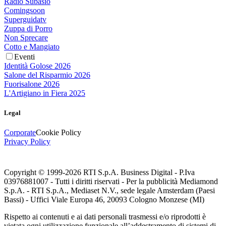
Radio Subasio
Comingsoon
Superguidatv
Zuppa di Porro
Non Sprecare
Cotto e Mangiato
Eventi
Identità Golose 2026
Salone del Risparmio 2026
Fuorisalone 2026
L'Artigiano in Fiera 2025
Legal
Corporate
Cookie Policy
Privacy Policy
Copyright © 1999-
2026
RTI S.p.A. Business Digital - P.Iva
03976881007 - Tutti i diritti riservati - Per la pubblicità Mediamond
S.p.A. - RTI S.p.A., Mediaset N.V., sede legale Amsterdam (Paesi
Bassi) - Uffici Viale Europa 46, 20093 Cologno Monzese (MI)
Rispetto ai contenuti e ai dati personali trasmessi e/o riprodotti è
vietata ogni utilizzazione funzionale all’addestramento di sistemi di