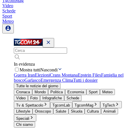
TgcomMag
Video
Schede
Sport
Meteo
In evidenza
Mostra tutti
Nascondi
Guerra Iran
Elezioni
Crans Montana
Epstein Files
Famiglia nel
bosco
Garlasco
Emergenza Clima
Tutti i dossier
Tutte le notizie del giorno
Cronaca
Mondo
Politica
Economia
Sport
Meteo
Video
Foto
Infografiche
Schede
Tv & Spettacolo
TgcomLab
TgcomMag
TgTech
Lifestyle
Oroscopo
Salute
Skuola
Cultura
Animali
Speciali
Chi siamo