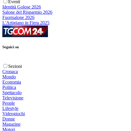
Eventi
Identità Golose 2026
Salone del Risparmio 2026
Fuorisalone 2026
L'Artigiano in Fiera 2025
Seguici su
Sezioni
Cronaca
Mondo
Economia
Politica
Spettacolo
Televisione
People
Lifestyle
Videogiochi
Donne
Magazine
Motori