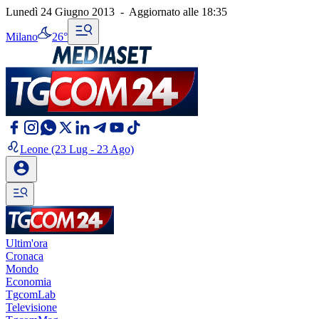
Lunedì 24 Giugno 2013
-
Aggiornato alle
18:35
Milano
26°
Leone
(23 Lug - 23 Ago)
Ultim'ora
Cronaca
Mondo
Economia
TgcomLab
Televisione