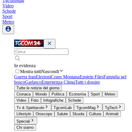
TgcomMag
Video
Schede
Sport
Meteo
In evidenza
Mostra tutti
Nascondi
Guerra Iran
Elezioni
Crans Montana
Epstein Files
Famiglia nel
bosco
Garlasco
Emergenza Clima
Tutti i dossier
Tutte le notizie del giorno
Cronaca
Mondo
Politica
Economia
Sport
Meteo
Video
Foto
Infografiche
Schede
Tv & Spettacolo
TgcomLab
TgcomMag
TgTech
Lifestyle
Oroscopo
Salute
Skuola
Cultura
Animali
Speciali
Chi siamo