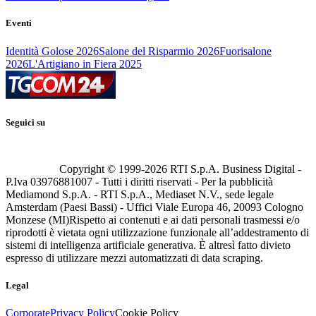
Eventi
Identità Golose 2026
Salone del Risparmio 2026
Fuorisalone
2026
L'Artigiano in Fiera 2025
Seguici su
Copyright © 1999-
2026
RTI S.p.A. Business Digital -
P.Iva 03976881007 - Tutti i diritti riservati - Per la pubblicità
Mediamond S.p.A. - RTI S.p.A., Mediaset N.V., sede legale
Amsterdam (Paesi Bassi) - Uffici Viale Europa 46, 20093 Cologno
Monzese (MI)
Rispetto ai contenuti e ai dati personali trasmessi e/o
riprodotti è vietata ogni utilizzazione funzionale all’addestramento di
sistemi di intelligenza artificiale generativa. È altresì fatto divieto
espresso di utilizzare mezzi automatizzati di data scraping.
Legal
Corporate
Privacy Policy
Cookie Policy