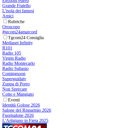
Elezioni estero
Grande Fratello
L'isola dei famosi
Amici
Rubriche
Oroscopo
#tgcom24amarcord
Tgcom24 Consiglia
Mediaset Infinity
R101
Radio 105
Virgin Radio
Radio Montecarlo
Radio Subasio
Comingsoon
Superguidatv
Zuppa di Porro
Non Sprecare
Cotto e Mangiato
Eventi
Identità Golose 2026
Salone del Risparmio 2026
Fuorisalone 2026
L'Artigiano in Fiera 2025