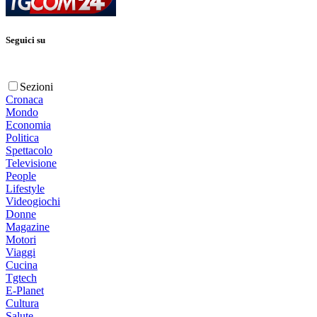
Seguici su
Sezioni
Cronaca
Mondo
Economia
Politica
Spettacolo
Televisione
People
Lifestyle
Videogiochi
Donne
Magazine
Motori
Viaggi
Cucina
Tgtech
E-Planet
Cultura
Salute