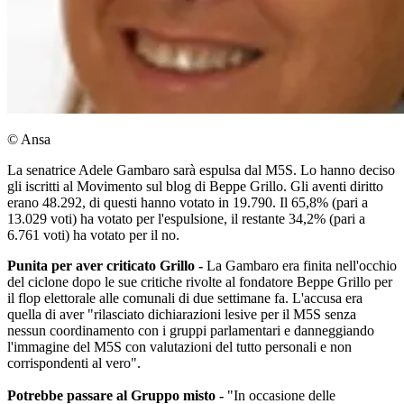
© Ansa
La senatrice Adele Gambaro sarà espulsa dal M5S. Lo hanno deciso
gli iscritti al Movimento sul blog di Beppe Grillo. Gli aventi diritto
erano 48.292, di questi hanno votato in 19.790. Il 65,8% (pari a
13.029 voti) ha votato per l'espulsione, il restante 34,2% (pari a
6.761 voti) ha votato per il no.
Punita per aver criticato Grillo -
La Gambaro era finita nell'occhio
del ciclone dopo le sue critiche rivolte al fondatore Beppe Grillo per
il flop elettorale alle comunali di due settimane fa. L'accusa era
quella di aver "rilasciato dichiarazioni lesive per il M5S senza
nessun coordinamento con i gruppi parlamentari e danneggiando
l'immagine del M5S con valutazioni del tutto personali e non
corrispondenti al vero".
Potrebbe passare al Gruppo misto -
"In occasione delle