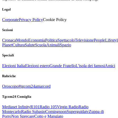
Legal
Corporate
Privacy Policy
Cookie Policy
Sezioni
Cronaca
Mondo
Economia
Politica
Spettacolo
Televisione
People
Lifestyl
Planet
Cultura
Salute
Scuola
Animali
Spazio
Speciali
Elezioni Italia
Elezioni estero
Grande Fratello
L'isola dei famosi
Amici
Rubriche
Oroscopo
#tgcom24amarcord
Tgcom24 Consiglia
Mediaset Infinity
R101
Radio 105
Virgin Radio
Radio
Montecarlo
Radio Subasio
Comingsoon
Superguidatv
Zuppa di
Porro
Non Sprecare
Cotto e Mangiato