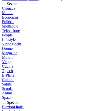
Sezioni
Cronaca
Mondo
Economia
Politica
Spettacolo
Televisione
People
Lifestyle
Videogiochi
Donne
Magazine
Motori
Viaggi
Cucina
Tgtech
E-Planet
Cultura
Salute
Scuola
Animali
Spazio
Speciali
Elezioni Italia