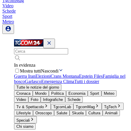
TgcomMag
Video
Schede
Sport
Meteo
In evidenza
Mostra tutti
Nascondi
Guerra Iran
Elezioni
Crans Montana
Epstein Files
Famiglia nel
bosco
Garlasco
Emergenza Clima
Tutti i dossier
Tutte le notizie del giorno
Cronaca
Mondo
Politica
Economia
Sport
Meteo
Video
Foto
Infografiche
Schede
Tv & Spettacolo
TgcomLab
TgcomMag
TgTech
Lifestyle
Oroscopo
Salute
Skuola
Cultura
Animali
Speciali
Chi siamo