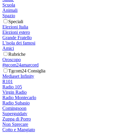
Scuola
Animali
Spazio
Speciali
Elezioni Italia
Elezioni estero
Grande Fratello
L'isola dei famosi
Amici
Rubriche
Oroscopo
#tgcom24amarcord
Tgcom24 Consiglia
Mediaset Infinity
R101
Radio 105
Virgin Radio
Radio Montecarlo
Radio Subasio
Comingsoon
Superguidatv
Zuppa di Porro
Non Sprecare
Cotto e Mangiato