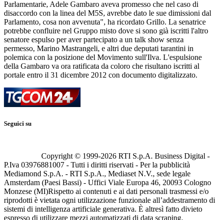
Parlamentarie, Adele Gambaro aveva promesso che nel caso di
disaccordo con la linea del M5S, avrebbe dato le sue dimissioni dal
Parlamento, cosa non avvenuta", ha ricordato Grillo. La senatrice
potrebbe confluire nel Gruppo misto dove si sono già iscritti l'altro
senatore espulso per aver partecipato a un talk show senza
permesso, Marino Mastrangeli, e altri due deputati tarantini in
polemica con la posizione del Movimento sull'Ilva. L'espulsione
della Gambaro va ora ratificata da coloro che risultano iscritti al
portale entro il 31 dicembre 2012 con documento digitalizzato.
Seguici su
Copyright © 1999-
2026
RTI S.p.A. Business Digital -
P.Iva 03976881007 - Tutti i diritti riservati - Per la pubblicità
Mediamond S.p.A. - RTI S.p.A., Mediaset N.V., sede legale
Amsterdam (Paesi Bassi) - Uffici Viale Europa 46, 20093 Cologno
Monzese (MI)
Rispetto ai contenuti e ai dati personali trasmessi e/o
riprodotti è vietata ogni utilizzazione funzionale all’addestramento di
sistemi di intelligenza artificiale generativa. È altresì fatto divieto
espresso di utilizzare mezzi automatizzati di data scraping.