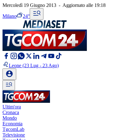
Mercoledì 19 Giugno 2013
-
Aggiornato alle
19:18
Milano
24°
Leone
(23 Lug - 23 Ago)
Ultim'ora
Cronaca
Mondo
Economia
TgcomLab
Televisione