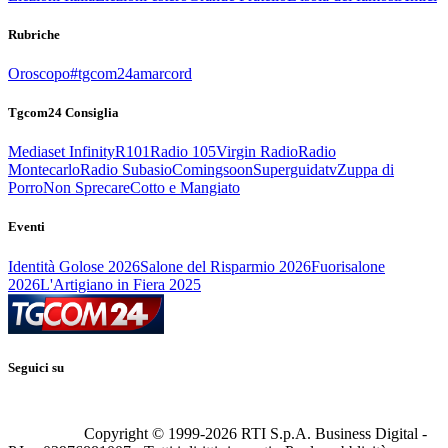
Rubriche
Oroscopo
#tgcom24amarcord
Tgcom24 Consiglia
Mediaset Infinity
R101
Radio 105
Virgin Radio
Radio
Montecarlo
Radio Subasio
Comingsoon
Superguidatv
Zuppa di
Porro
Non Sprecare
Cotto e Mangiato
Eventi
Identità Golose 2026
Salone del Risparmio 2026
Fuorisalone
2026
L'Artigiano in Fiera 2025
Seguici su
Copyright © 1999-
2026
RTI S.p.A. Business Digital -