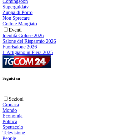
Comingsoon
Superguidatv
Zuppa di Porro
Non Sprecare
Cotto e Mangiato
Eventi
Identità Golose 2026
Salone del Risparmio 2026
Fuorisalone 2026
L'Artigiano in Fiera 2025
Seguici su
Sezioni
Cronaca
Mondo
Economia
Politica
Spettacolo
Televisione
People