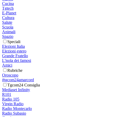
Cucina
Tgtech
E-Planet
Cultura
Salute
Scuola
Animali
Spazio
Speciali
Elezioni Italia
Elezioni estero
Grande Fratello
L'isola dei famosi
Amici
Rubriche
Oroscopo
#tgcom24amarcord
Tgcom24 Consiglia
Mediaset Infinity
R101
Radio 105
Virgin Radio
Radio Montecarlo
Radio Subasio