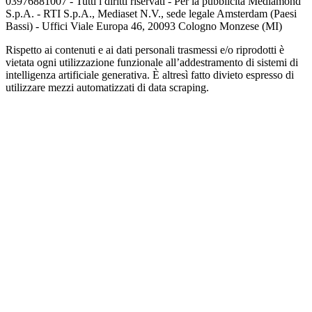
03976881007 - Tutti i diritti riservati - Per la pubblicità Mediamond
S.p.A. - RTI S.p.A., Mediaset N.V., sede legale Amsterdam (Paesi
Bassi) - Uffici Viale Europa 46, 20093 Cologno Monzese (MI)
Rispetto ai contenuti e ai dati personali trasmessi e/o riprodotti è
vietata ogni utilizzazione funzionale all’addestramento di sistemi di
intelligenza artificiale generativa. È altresì fatto divieto espresso di
utilizzare mezzi automatizzati di data scraping.