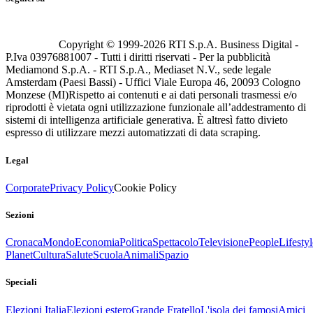
Copyright © 1999-
2026
RTI S.p.A. Business Digital -
P.Iva 03976881007 - Tutti i diritti riservati - Per la pubblicità
Mediamond S.p.A. - RTI S.p.A., Mediaset N.V., sede legale
Amsterdam (Paesi Bassi) - Uffici Viale Europa 46, 20093 Cologno
Monzese (MI)
Rispetto ai contenuti e ai dati personali trasmessi e/o
riprodotti è vietata ogni utilizzazione funzionale all’addestramento di
sistemi di intelligenza artificiale generativa. È altresì fatto divieto
espresso di utilizzare mezzi automatizzati di data scraping.
Legal
Corporate
Privacy Policy
Cookie Policy
Sezioni
Cronaca
Mondo
Economia
Politica
Spettacolo
Televisione
People
Lifestyl
Planet
Cultura
Salute
Scuola
Animali
Spazio
Speciali
Elezioni Italia
Elezioni estero
Grande Fratello
L'isola dei famosi
Amici