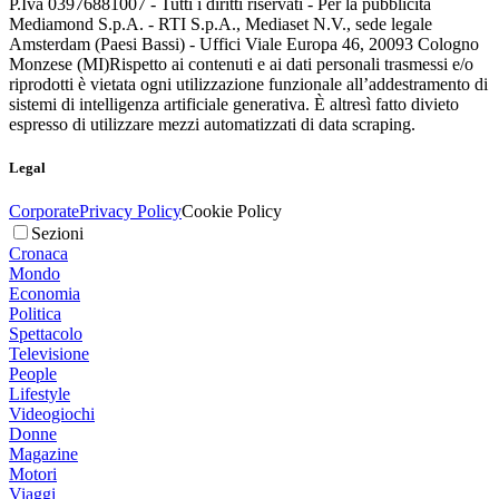
P.Iva 03976881007 - Tutti i diritti riservati - Per la pubblicità
Mediamond S.p.A. - RTI S.p.A., Mediaset N.V., sede legale
Amsterdam (Paesi Bassi) - Uffici Viale Europa 46, 20093 Cologno
Monzese (MI)
Rispetto ai contenuti e ai dati personali trasmessi e/o
riprodotti è vietata ogni utilizzazione funzionale all’addestramento di
sistemi di intelligenza artificiale generativa. È altresì fatto divieto
espresso di utilizzare mezzi automatizzati di data scraping.
Legal
Corporate
Privacy Policy
Cookie Policy
Sezioni
Cronaca
Mondo
Economia
Politica
Spettacolo
Televisione
People
Lifestyle
Videogiochi
Donne
Magazine
Motori
Viaggi