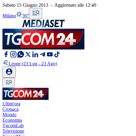
Sabato 15 Giugno 2013
-
Aggiornato alle
12:40
Milano
36°
Leone
(23 Lug - 23 Ago)
Ultim'ora
Cronaca
Mondo
Economia
TgcomLab
Televisione