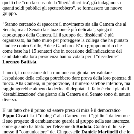
quelli che "con la scusa della 'libertà di critica', già indagano su
quanti soldi pubblici gli spetterebbero", se formassero un nuovo
gruppo.
"Stanno cercando di spaccare il movimento sia alla Camera che al
Senato, ma al Senato la situazione è più delicata", spiega il
capogruppo della Camera. Lì il gruppo dei 'dissidenti' è più
organizzato, ha fatto muro per proteggere la collega che ha puntato
l'indice contro Grillo, Adele Gambaro. E' un gruppo nutrito che
come base ha i 15 senatori che in occasione dell'indicazione del
candidato alla loro presidenza hanno votato per il "dissidente"
Lorenzo Battista
.
Lunedì, in occasione della riunione congiunta per valutare
l'espulsione della collega potrebbero dare prova della loro potenza di
fuoco. Alla Camera, in proporzione, il numero sarebbe inferiore, ma
raggiungerebbe almeno la decina di deputati. Il fatto è che i piani di
'destabilizzazione' che girano alla Camera e al Senato sono di natura
diversa.
E' un fatto che il primo ad essere preso di mira è il democratico
Pippo Civati
. Lui "dialoga" alla Camera con i "grillini" da tempo e
il suo progetto di cambiamento guarda al gruppo nella sua interezza,
come quando ha tifato per l'elezione di
Rodotà
. Contro di lui si è
mosso il "comunicatore" dei Cinquestelle
Daniele Martinelli
che lo