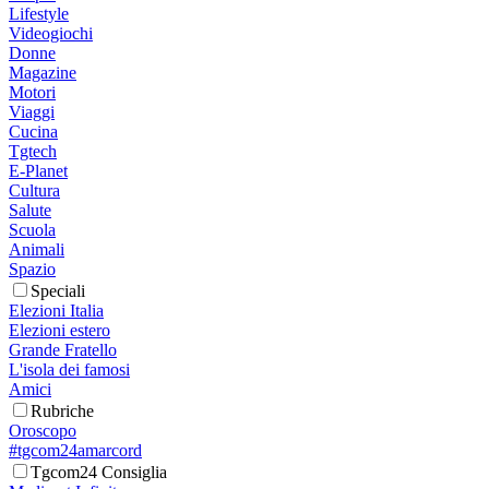
Lifestyle
Videogiochi
Donne
Magazine
Motori
Viaggi
Cucina
Tgtech
E-Planet
Cultura
Salute
Scuola
Animali
Spazio
Speciali
Elezioni Italia
Elezioni estero
Grande Fratello
L'isola dei famosi
Amici
Rubriche
Oroscopo
#tgcom24amarcord
Tgcom24 Consiglia