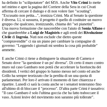
ha definito lo "scilipotatore" del M5S. Anche
Vito Crimi
lo mette
nel mirino e apre la pagina del Corriere della Sera in cui Civati
afferma di cercare il dialogo e di non volere fare "scouting".
"Excusatio non petita...", ironizza Crimi. Ma al Senato la questione
è diversa. Lì, si sussurra, il progetto è quello di costituire un nuovo
gruppo che qualcuno, ironizzando, chiama dei "sei pianetini".
Una nuova formazione che nascerebbe con l'aiuto di
Sonia Alfano
e
che guarderebbe a
Luigi de Magistris
e agli eredi dei
Rivoluzione
Civile
di
Ingroia
. Nuti non esclude che dietro queste
"compravendite" ci sia un piano per cambiare la compagine di
governo: "Leggendo i giornali mi sembra la cosa più probabile"
ammette.
E anche Crimi ci tiene a distinguere la situazione di Camera e
Senato dove "la questione è un po' diversa". Di certo il muro contro
muro sul caso Gambaro non potrà che accelerare la fuoriuscita dei
dissidenti. I vertici del gruppo lo hanno messo nel conto ed anche
Grillo ha sempre teorizzato che la perdita di un una quota di
parlamentari. Per loro è arrivato il momento di fare chiarezza e
ripartire. Lunedì ci sarà la conta anche se i senatori tenteranno fino
all'ultimo di di bloccare il "processo". D'altra parte Crimi è tassativo:
"Il caso Gambaro è solo l'ultima goccia che ha fatto traboccare il
vaso. Azioni lesive del movimento non saranno più tollerate".