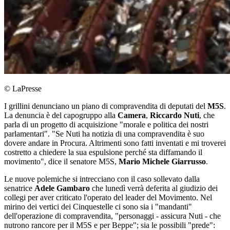
© LaPresse
I grillini denunciano un piano di compravendita di deputati del
M5S
.
La denuncia è del capogruppo alla
Camera
,
Riccardo Nuti
, che
parla di un progetto di acquisizione "morale e politica dei nostri
parlamentari". "Se Nuti ha notizia di una compravendita è suo
dovere andare in Procura. Altrimenti sono fatti inventati e mi troverei
costretto a chiedere la sua espulsione perché sta diffamando il
movimento", dice il senatore M5S,
Mario Michele Giarrusso
.
Le nuove polemiche si intrecciano con il caso sollevato dalla
senatrice
Adele Gambaro
che lunedì verrà deferita al giudizio dei
collegi per aver criticato l'operato del leader del Movimento. Nel
mirino dei vertici dei Cinquestelle ci sono sia i "mandanti"
dell'operazione di compravendita, "personaggi - assicura Nuti - che
nutrono rancore per il M5S e per Beppe"; sia le possibili "prede":