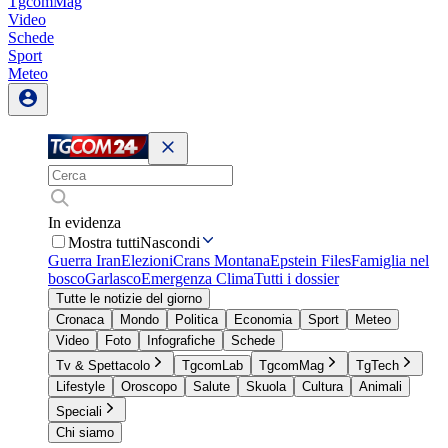
TgcomMag
Video
Schede
Sport
Meteo
In evidenza
Mostra tutti
Nascondi
Guerra Iran
Elezioni
Crans Montana
Epstein Files
Famiglia nel
bosco
Garlasco
Emergenza Clima
Tutti i dossier
Tutte le notizie del giorno
Cronaca
Mondo
Politica
Economia
Sport
Meteo
Video
Foto
Infografiche
Schede
Tv & Spettacolo
TgcomLab
TgcomMag
TgTech
Lifestyle
Oroscopo
Salute
Skuola
Cultura
Animali
Speciali
Chi siamo