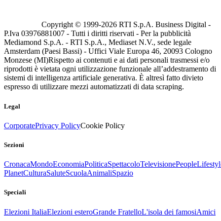
Copyright © 1999-
2026
RTI S.p.A. Business Digital -
P.Iva 03976881007 - Tutti i diritti riservati - Per la pubblicità
Mediamond S.p.A. - RTI S.p.A., Mediaset N.V., sede legale
Amsterdam (Paesi Bassi) - Uffici Viale Europa 46, 20093 Cologno
Monzese (MI)
Rispetto ai contenuti e ai dati personali trasmessi e/o
riprodotti è vietata ogni utilizzazione funzionale all’addestramento di
sistemi di intelligenza artificiale generativa. È altresì fatto divieto
espresso di utilizzare mezzi automatizzati di data scraping.
Legal
Corporate
Privacy Policy
Cookie Policy
Sezioni
Cronaca
Mondo
Economia
Politica
Spettacolo
Televisione
People
Lifestyl
Planet
Cultura
Salute
Scuola
Animali
Spazio
Speciali
Elezioni Italia
Elezioni estero
Grande Fratello
L'isola dei famosi
Amici