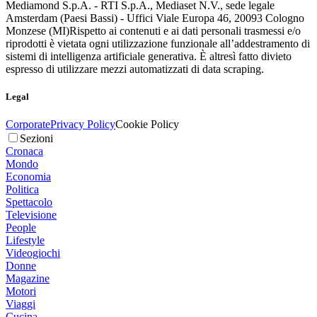
Mediamond S.p.A. - RTI S.p.A., Mediaset N.V., sede legale
Amsterdam (Paesi Bassi) - Uffici Viale Europa 46, 20093 Cologno
Monzese (MI)
Rispetto ai contenuti e ai dati personali trasmessi e/o
riprodotti è vietata ogni utilizzazione funzionale all’addestramento di
sistemi di intelligenza artificiale generativa. È altresì fatto divieto
espresso di utilizzare mezzi automatizzati di data scraping.
Legal
Corporate
Privacy Policy
Cookie Policy
Sezioni
Cronaca
Mondo
Economia
Politica
Spettacolo
Televisione
People
Lifestyle
Videogiochi
Donne
Magazine
Motori
Viaggi
Cucina