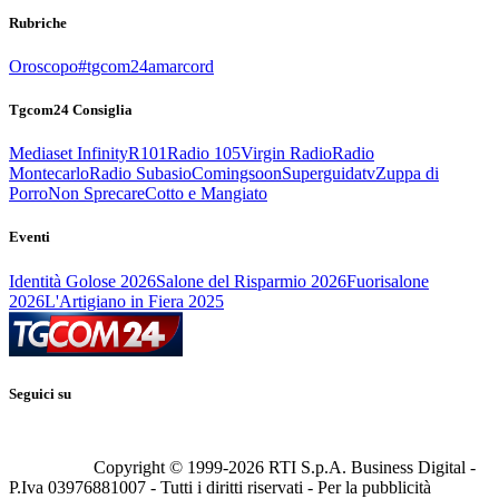
Rubriche
Oroscopo
#tgcom24amarcord
Tgcom24 Consiglia
Mediaset Infinity
R101
Radio 105
Virgin Radio
Radio
Montecarlo
Radio Subasio
Comingsoon
Superguidatv
Zuppa di
Porro
Non Sprecare
Cotto e Mangiato
Eventi
Identità Golose 2026
Salone del Risparmio 2026
Fuorisalone
2026
L'Artigiano in Fiera 2025
Seguici su
Copyright © 1999-
2026
RTI S.p.A. Business Digital -
P.Iva 03976881007 - Tutti i diritti riservati - Per la pubblicità