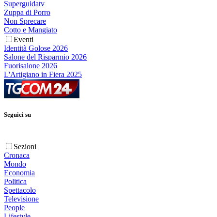
Superguidatv
Zuppa di Porro
Non Sprecare
Cotto e Mangiato
Eventi
Identità Golose 2026
Salone del Risparmio 2026
Fuorisalone 2026
L'Artigiano in Fiera 2025
Seguici su
Sezioni
Cronaca
Mondo
Economia
Politica
Spettacolo
Televisione
People
Lifestyle