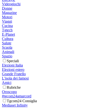
Videogiochi
Donne
Magazine
Motori
Viaggi
Cucina
Tgtech
E-Planet
Cultura
Salute
Scuola
Animali
Spazio
Speciali
Elezioni Italia
Elezioni estero
Grande Fratello
L'isola dei famosi
Amici
Rubriche
Oroscopo
#tgcom24amarcord
Tgcom24 Consiglia
Mediaset Infinity