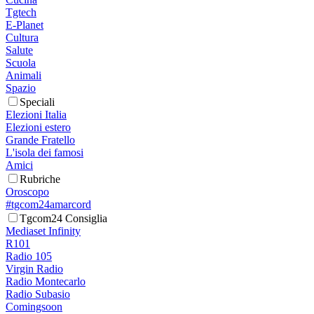
Tgtech
E-Planet
Cultura
Salute
Scuola
Animali
Spazio
Speciali
Elezioni Italia
Elezioni estero
Grande Fratello
L'isola dei famosi
Amici
Rubriche
Oroscopo
#tgcom24amarcord
Tgcom24 Consiglia
Mediaset Infinity
R101
Radio 105
Virgin Radio
Radio Montecarlo
Radio Subasio
Comingsoon