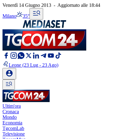
Venerdì 14 Giugno 2013
-
Aggiornato alle
18:44
Milano
35°
Leone
(23 Lug - 23 Ago)
Ultim'ora
Cronaca
Mondo
Economia
TgcomLab
Televisione