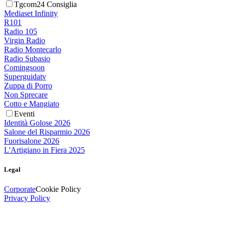
Tgcom24 Consiglia
Mediaset Infinity
R101
Radio 105
Virgin Radio
Radio Montecarlo
Radio Subasio
Comingsoon
Superguidatv
Zuppa di Porro
Non Sprecare
Cotto e Mangiato
Eventi
Identità Golose 2026
Salone del Risparmio 2026
Fuorisalone 2026
L'Artigiano in Fiera 2025
Legal
Corporate
Cookie Policy
Privacy Policy