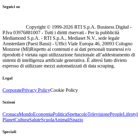
Seguici su
Copyright © 1999-
2026
RTI S.p.A. Business Digital -
P.Iva 03976881007 - Tutti i diritti riservati - Per la pubblicità
Mediamond S.p.A. - RTI S.p.A., Mediaset N.V., sede legale
Amsterdam (Paesi Bassi) - Uffici Viale Europa 46, 20093 Cologno
Monzese (MI)
Rispetto ai contenuti e ai dati personali trasmessi e/o
riprodotti è vietata ogni utilizzazione funzionale all’addestramento di
sistemi di intelligenza artificiale generativa. È altresì fatto divieto
espresso di utilizzare mezzi automatizzati di data scraping.
Legal
Corporate
Privacy Policy
Cookie Policy
Sezioni
Cronaca
Mondo
Economia
Politica
Spettacolo
Televisione
People
Lifestyl
Planet
Cultura
Salute
Scuola
Animali
Spazio
Speciali