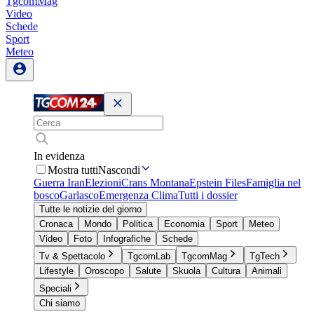
TgcomMag
Video
Schede
Sport
Meteo
In evidenza
Mostra tutti
Nascondi
Guerra Iran
Elezioni
Crans Montana
Epstein Files
Famiglia nel
bosco
Garlasco
Emergenza Clima
Tutti i dossier
Tutte le notizie del giorno
Cronaca
Mondo
Politica
Economia
Sport
Meteo
Video
Foto
Infografiche
Schede
Tv & Spettacolo
TgcomLab
TgcomMag
TgTech
Lifestyle
Oroscopo
Salute
Skuola
Cultura
Animali
Speciali
Chi siamo