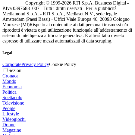
Copyright © 1999-
2026
RTI S.p.A. Business Digital -
P.Iva 03976881007 - Tutti i diritti riservati - Per la pubblicità
Mediamond S.p.A. - RTI S.p.A., Mediaset N.V., sede legale
Amsterdam (Paesi Bassi) - Uffici Viale Europa 46, 20093 Cologno
Monzese (MI)
Rispetto ai contenuti e ai dati personali trasmessi e/o
riprodotti è vietata ogni utilizzazione funzionale all’addestramento di
sistemi di intelligenza artificiale generativa. È altresì fatto divieto
espresso di utilizzare mezzi automatizzati di data scraping.
Legal
Corporate
Privacy Policy
Cookie Policy
Sezioni
Cronaca
Mondo
Economia
Politica
Spettacolo
Televisione
People
Lifestyle
Videogiochi
Donne
Magazine