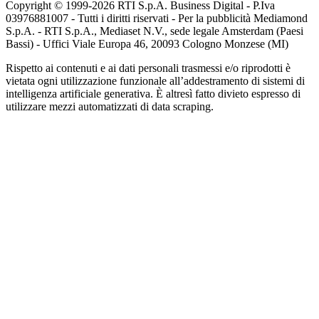
Copyright © 1999-
2026
RTI S.p.A. Business Digital - P.Iva
03976881007 - Tutti i diritti riservati - Per la pubblicità Mediamond
S.p.A. - RTI S.p.A., Mediaset N.V., sede legale Amsterdam (Paesi
Bassi) - Uffici Viale Europa 46, 20093 Cologno Monzese (MI)
Rispetto ai contenuti e ai dati personali trasmessi e/o riprodotti è
vietata ogni utilizzazione funzionale all’addestramento di sistemi di
intelligenza artificiale generativa. È altresì fatto divieto espresso di
utilizzare mezzi automatizzati di data scraping.