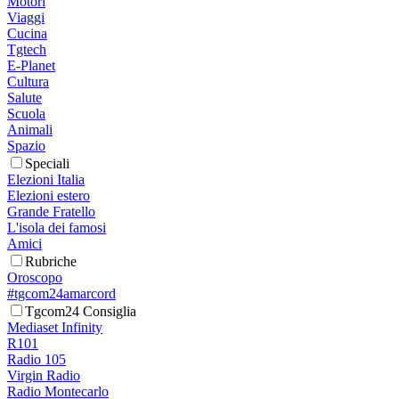
Motori
Viaggi
Cucina
Tgtech
E-Planet
Cultura
Salute
Scuola
Animali
Spazio
Speciali
Elezioni Italia
Elezioni estero
Grande Fratello
L'isola dei famosi
Amici
Rubriche
Oroscopo
#tgcom24amarcord
Tgcom24 Consiglia
Mediaset Infinity
R101
Radio 105
Virgin Radio
Radio Montecarlo