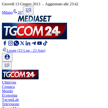
Giovedì 13 Giugno 2013
-
Aggiornato alle
23:42
Milano
26°
Leone
(23 Lug - 23 Ago)
Ultim'ora
Cronaca
Mondo
Economia
TgcomLab
Televisione