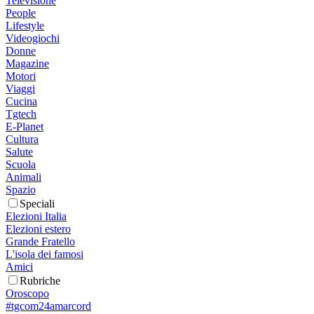
Televisione
People
Lifestyle
Videogiochi
Donne
Magazine
Motori
Viaggi
Cucina
Tgtech
E-Planet
Cultura
Salute
Scuola
Animali
Spazio
Speciali
Elezioni Italia
Elezioni estero
Grande Fratello
L'isola dei famosi
Amici
Rubriche
Oroscopo
#tgcom24amarcord