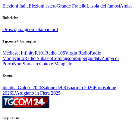
Elezioni Italia
Elezioni estero
Grande Fratello
L'isola dei famosi
Amici
Rubriche
Oroscopo
#tgcom24amarcord
Tgcom24 Consiglia
Mediaset Infinity
R101
Radio 105
Virgin Radio
Radio
Montecarlo
Radio Subasio
Comingsoon
Superguidatv
Zuppa di
Porro
Non Sprecare
Cotto e Mangiato
Eventi
Identità Golose 2026
Salone del Risparmio 2026
Fuorisalone
2026
L'Artigiano in Fiera 2025
Seguici su