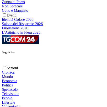
Zuppa di Porro
Non Sprecare
Cotto e Mangiato
Eventi
Identità Golose 2026
Salone del Risparmio 2026
Fuorisalone 2026
L'Artigiano in Fiera 2025
Seguici su
Sezioni
Cronaca
Mondo
Economia
Politica
Spettacolo
Televisione
People
Lifestyle
Videogiochi