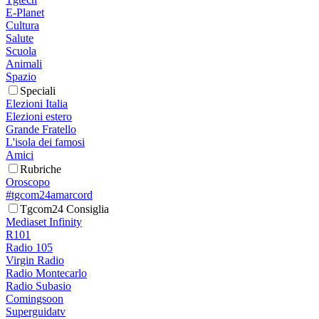
E-Planet
Cultura
Salute
Scuola
Animali
Spazio
Speciali
Elezioni Italia
Elezioni estero
Grande Fratello
L'isola dei famosi
Amici
Rubriche
Oroscopo
#tgcom24amarcord
Tgcom24 Consiglia
Mediaset Infinity
R101
Radio 105
Virgin Radio
Radio Montecarlo
Radio Subasio
Comingsoon
Superguidatv