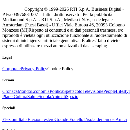
Copyright © 1999-
2026
RTI S.p.A. Business Digital -
P.Iva 03976881007 - Tutti i diritti riservati - Per la pubblicità
Mediamond S.p.A. - RTI S.p.A., Mediaset N.V., sede legale
Amsterdam (Paesi Bassi) - Uffici Viale Europa 46, 20093 Cologno
Monzese (MI)
Rispetto ai contenuti e ai dati personali trasmessi e/o
riprodotti è vietata ogni utilizzazione funzionale all’addestramento di
sistemi di intelligenza artificiale generativa. È altresì fatto divieto
espresso di utilizzare mezzi automatizzati di data scraping.
Legal
Corporate
Privacy Policy
Cookie Policy
Sezioni
Cronaca
Mondo
Economia
Politica
Spettacolo
Televisione
People
Lifestyl
Planet
Cultura
Salute
Scuola
Animali
Spazio
Speciali
Elezioni Italia
Elezioni estero
Grande Fratello
L'isola dei famosi
Amici