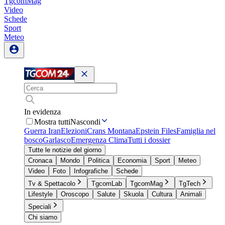
TgcomMag
Video
Schede
Sport
Meteo
In evidenza
Mostra tutti
Nascondi
Guerra Iran
Elezioni
Crans Montana
Epstein Files
Famiglia nel
bosco
Garlasco
Emergenza Clima
Tutti i dossier
Tutte le notizie del giorno
Cronaca
Mondo
Politica
Economia
Sport
Meteo
Video
Foto
Infografiche
Schede
Tv & Spettacolo
TgcomLab
TgcomMag
TgTech
Lifestyle
Oroscopo
Salute
Skuola
Cultura
Animali
Speciali
Chi siamo