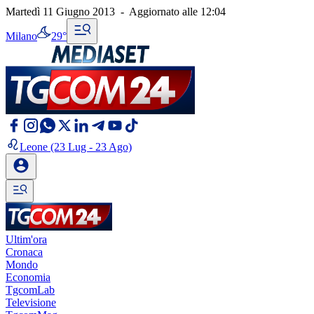
Martedì 11 Giugno 2013
-
Aggiornato alle
12:04
Milano
29°
Leone
(23 Lug - 23 Ago)
Ultim'ora
Cronaca
Mondo
Economia
TgcomLab
Televisione