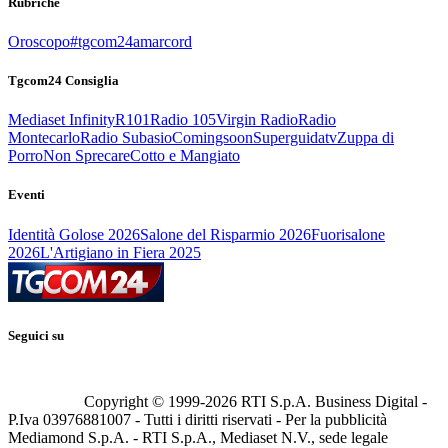
Rubriche
Oroscopo
#tgcom24amarcord
Tgcom24 Consiglia
Mediaset Infinity
R101
Radio 105
Virgin Radio
Radio
Montecarlo
Radio Subasio
Comingsoon
Superguidatv
Zuppa di
Porro
Non Sprecare
Cotto e Mangiato
Eventi
Identità Golose 2026
Salone del Risparmio 2026
Fuorisalone
2026
L'Artigiano in Fiera 2025
Seguici su
Copyright © 1999-
2026
RTI S.p.A. Business Digital -
P.Iva 03976881007 - Tutti i diritti riservati - Per la pubblicità
Mediamond S.p.A. - RTI S.p.A., Mediaset N.V., sede legale