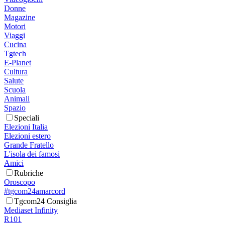
Donne
Magazine
Motori
Viaggi
Cucina
Tgtech
E-Planet
Cultura
Salute
Scuola
Animali
Spazio
Speciali
Elezioni Italia
Elezioni estero
Grande Fratello
L'isola dei famosi
Amici
Rubriche
Oroscopo
#tgcom24amarcord
Tgcom24 Consiglia
Mediaset Infinity
R101