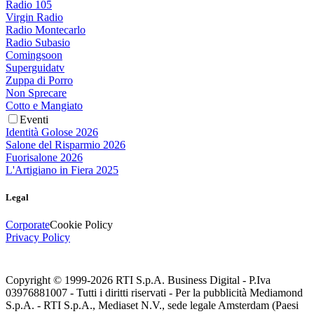
Radio 105
Virgin Radio
Radio Montecarlo
Radio Subasio
Comingsoon
Superguidatv
Zuppa di Porro
Non Sprecare
Cotto e Mangiato
Eventi
Identità Golose 2026
Salone del Risparmio 2026
Fuorisalone 2026
L'Artigiano in Fiera 2025
Legal
Corporate
Cookie Policy
Privacy Policy
Copyright © 1999-
2026
RTI S.p.A. Business Digital - P.Iva
03976881007 - Tutti i diritti riservati - Per la pubblicità Mediamond
S.p.A. - RTI S.p.A., Mediaset N.V., sede legale Amsterdam (Paesi