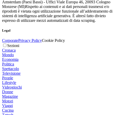
Amsterdam (Paesi Bassi) - Uffici Viale Europa 46, 20093 Cologno
Monzese (MI)
Rispetto ai contenuti e ai dati personali trasmessi e/o
riprodotti è vietata ogni utilizzazione funzionale all’addestramento di
sistemi di intelligenza artificiale generativa. È altresì fatto divieto
espresso di utilizzare mezzi automatizzati di data scraping.
Legal
Corporate
Privacy Policy
Cookie Policy
Sezioni
Cronaca
Mondo
Economia
Politica
Spettacolo
Televisione
People
Lifestyle
Videogiochi
Donne
Magazine
Motori
Viaggi
Cucina
Tgtech