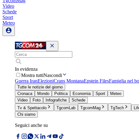
TgcomMag
Video
Schede
Sport
Meteo
In evidenza
Mostra tutti
Nascondi
Guerra Iran
Elezioni
Crans Montana
Epstein Files
Famiglia nel b
Tutte le notizie del giorno
Cronaca
Mondo
Politica
Economia
Sport
Meteo
Video
Foto
Infografiche
Schede
Tv & Spettacolo
TgcomLab
TgcomMag
TgTech
Lif
Chi siamo
Seguici anche su