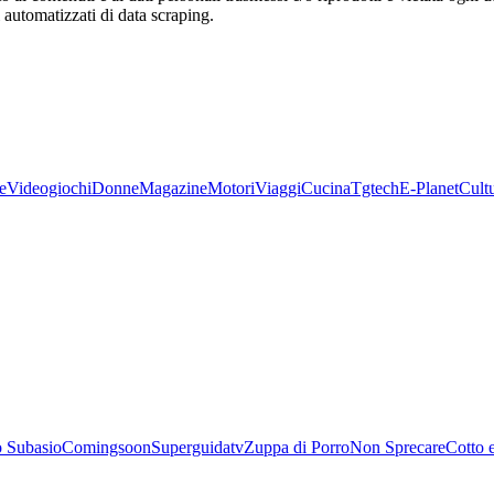
zi automatizzati di data scraping.
e
Videogiochi
Donne
Magazine
Motori
Viaggi
Cucina
Tgtech
E-Planet
Cult
 Subasio
Comingsoon
Superguidatv
Zuppa di Porro
Non Sprecare
Cotto 