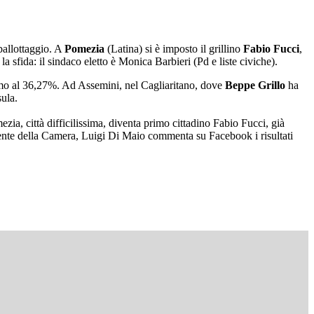
 ballottaggio. A
Pomezia
(Latina) si è imposto il grillino
Fabio Fucci
,
a sfida: il sindaco eletto è Monica Barbieri (Pd e liste civiche).
rmo al 36,27%. Ad Assemini, nel Cagliaritano, dove
Beppe Grillo
ha
ula.
ia, città difficilissima, diventa primo cittadino Fabio Fucci, già
ente della Camera, Luigi Di Maio commenta su Facebook i risultati