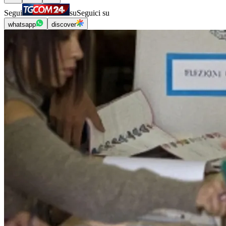
Segui
su
Seguici su
whatsapp
discover