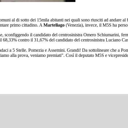
omuni al di sotto dei 15mila abitanti nei quali sono riusciti ad andare al
ntare primo cittadino. A
Martellago
(Venezia), invece, il M5S ha perso l
ze, sconfiggendo il candidato del centrosinistra Omero Schiumarini, fe
il 68,33% contro il 31,67% del candidato del centrosinistra Luciano Cas
ndaci a 5 Stelle. Pomezia e Assemini. Grandi! Da sottolineare che a Pomez
tiamo alla prova, veniamo premiati". Così il deputato M5S e vicepresid