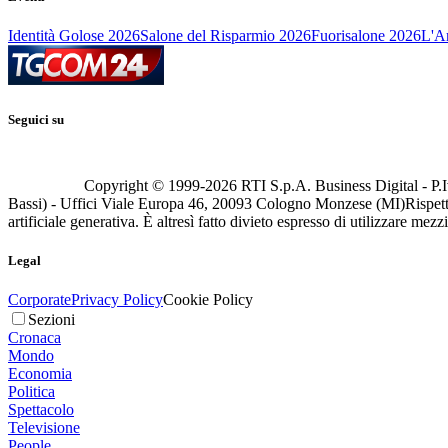
Identità Golose 2026
Salone del Risparmio 2026
Fuorisalone 2026
L'Ar
Seguici su
Copyright © 1999-
2026
RTI S.p.A. Business Digital - P.I
Bassi) - Uffici Viale Europa 46, 20093 Cologno Monzese (MI)
Rispett
artificiale generativa. È altresì fatto divieto espresso di utilizzare mez
Legal
Corporate
Privacy Policy
Cookie Policy
Sezioni
Cronaca
Mondo
Economia
Politica
Spettacolo
Televisione
People