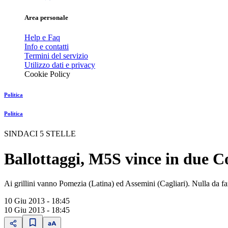
Area personale
Help e Faq
Info e contatti
Termini del servizio
Utilizzo dati e privacy
Cookie Policy
Politica
Politica
SINDACI 5 STELLE
Ballottaggi, M5S vince in due 
Ai grillini vanno Pomezia (Latina) ed Assemini (Cagliari). Nulla da f
10 Giu 2013 - 18:45
10 Giu 2013 - 18:45