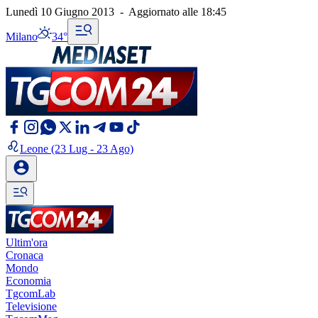
Lunedì 10 Giugno 2013
-
Aggiornato alle
18:45
Milano
34°
Leone
(23 Lug - 23 Ago)
Ultim'ora
Cronaca
Mondo
Economia
TgcomLab
Televisione