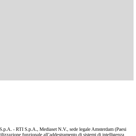
d S.p.A. - RTI S.p.A., Mediaset N.V., sede legale Amsterdam (Paesi
utilizzazione funzionale all’addestramento di sistemi di intelligenza