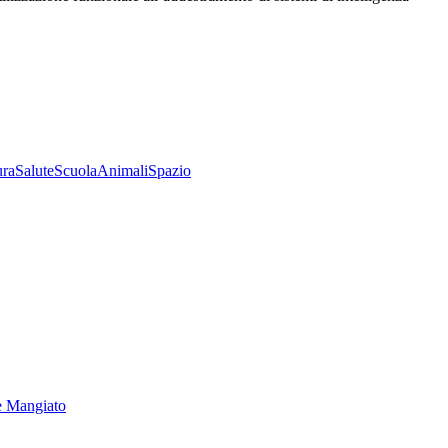
ura
Salute
Scuola
Animali
Spazio
e Mangiato