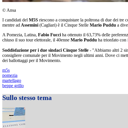
© Ansa
I candidati del
M5S
riescono a conquistare la poltrona di due dei tre c
mentre ad
Assemini
(Cagliari) è il Cinque Stelle
Mario Puddu
a dive
A Pomezia, Latina,
Fabio Fucci
ha ottenuto il 63,73% delle preferen
chiuso il suo tour elettorale, il 40enne
Mario Puddu
ha trionfato con 
Soddisfazione per i due sindaci Cinque Stelle
- "Abbiamo altri 2 si
consigliere comunale per il Movimento negli ultimi anni. Dove ci met
dei ballottaggi per il Movimento.
m5s
pomezia
martellago
beppe grillo
Sullo stesso tema