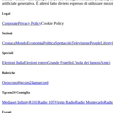
artificiale generativa. È altresì fatto divieto espresso di utilizzare mez
Legal
Corporate
Privacy Policy
Cookie Policy
Sezioni
Cronaca
Mondo
Economia
Politica
Spettacolo
Televisione
People
Lifestyl
Speciali
Elezioni Italia
Elezioni estero
Grande Fratello
L'isola dei famosi
Amici
Rubriche
Oroscopo
#tgcom24amarcord
Tgcom24 Consiglia
Mediaset Infinity
R101
Radio 105
Virgin Radio
Radio Montecarlo
Radio
Eventi