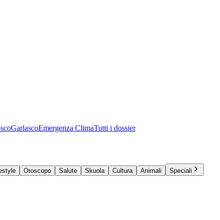
osco
Garlasco
Emergenza Clima
Tutti i dossier
estyle
Oroscopo
Salute
Skuola
Cultura
Animali
Speciali