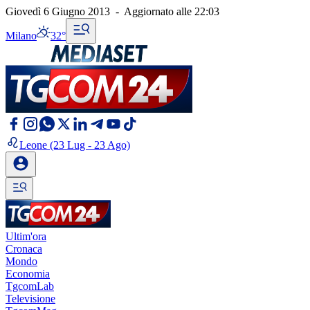
Giovedì 6 Giugno 2013
-
Aggiornato alle
22:03
Milano
32°
Leone
(23 Lug - 23 Ago)
Ultim'ora
Cronaca
Mondo
Economia
TgcomLab
Televisione