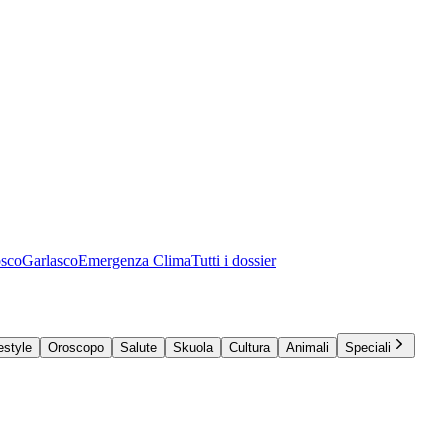
osco
Garlasco
Emergenza Clima
Tutti i dossier
estyle
Oroscopo
Salute
Skuola
Cultura
Animali
Speciali