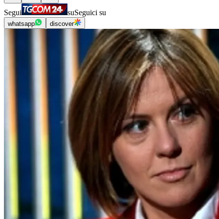
Segui
su
Seguici su
whatsapp
discover