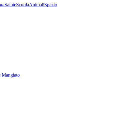
ura
Salute
Scuola
Animali
Spazio
e Mangiato