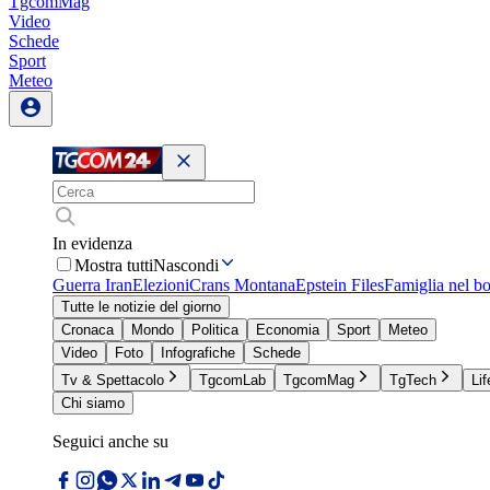
TgcomMag
Video
Schede
Sport
Meteo
In evidenza
Mostra tutti
Nascondi
Guerra Iran
Elezioni
Crans Montana
Epstein Files
Famiglia nel b
Tutte le notizie del giorno
Cronaca
Mondo
Politica
Economia
Sport
Meteo
Video
Foto
Infografiche
Schede
Tv & Spettacolo
TgcomLab
TgcomMag
TgTech
Lif
Chi siamo
Seguici anche su