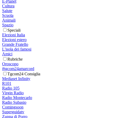
E-Planet
Cultura
Salute
Scuola
Animali
Spazio
Speciali
Elezioni Italia
Elezioni estero
Grande Fratello
L'isola dei famosi
Amici
Rubriche
Oroscopo
#tgcom24amarcord
Tgcom24 Consiglia
Mediaset Infinity
R101
Radio 105
Virgin Radio
Radio Montecarlo
Radio Subasio
Comingsoon
Superguidatv
Zuppa di Porro