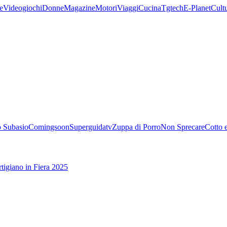
e
Videogiochi
Donne
Magazine
Motori
Viaggi
Cucina
Tgtech
E-Planet
Cult
 Subasio
Comingsoon
Superguidatv
Zuppa di Porro
Non Sprecare
Cotto 
tigiano in Fiera 2025