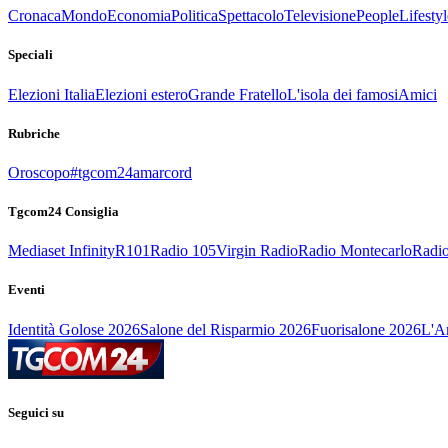
Cronaca
Mondo
Economia
Politica
Spettacolo
Televisione
People
Lifestyl
Speciali
Elezioni Italia
Elezioni estero
Grande Fratello
L'isola dei famosi
Amici
Rubriche
Oroscopo
#tgcom24amarcord
Tgcom24 Consiglia
Mediaset Infinity
R101
Radio 105
Virgin Radio
Radio Montecarlo
Radio
Eventi
Identità Golose 2026
Salone del Risparmio 2026
Fuorisalone 2026
L'Ar
Seguici su