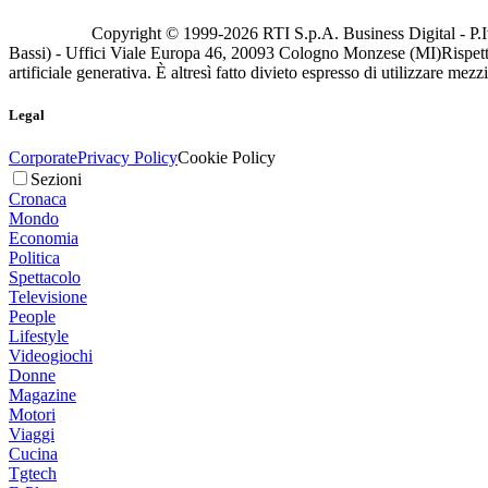
Copyright © 1999-
2026
RTI S.p.A. Business Digital - P.I
Bassi) - Uffici Viale Europa 46, 20093 Cologno Monzese (MI)
Rispett
artificiale generativa. È altresì fatto divieto espresso di utilizzare mez
Legal
Corporate
Privacy Policy
Cookie Policy
Sezioni
Cronaca
Mondo
Economia
Politica
Spettacolo
Televisione
People
Lifestyle
Videogiochi
Donne
Magazine
Motori
Viaggi
Cucina
Tgtech