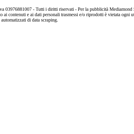
va 03976881007 - Tutti i diritti riservati - Per la pubblicità Mediamon
o ai contenuti e ai dati personali trasmessi e/o riprodotti è vietata ogni 
zi automatizzati di data scraping.