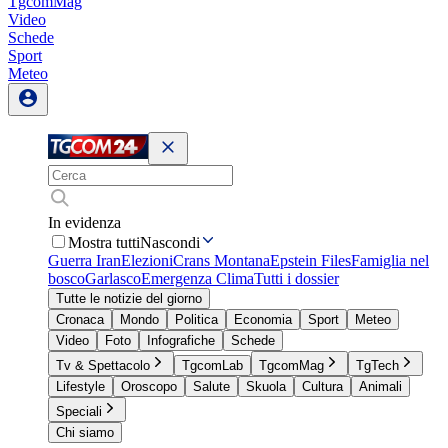
TgcomMag
Video
Schede
Sport
Meteo
In evidenza
Mostra tutti
Nascondi
Guerra Iran
Elezioni
Crans Montana
Epstein Files
Famiglia nel
bosco
Garlasco
Emergenza Clima
Tutti i dossier
Tutte le notizie del giorno
Cronaca
Mondo
Politica
Economia
Sport
Meteo
Video
Foto
Infografiche
Schede
Tv & Spettacolo
TgcomLab
TgcomMag
TgTech
Lifestyle
Oroscopo
Salute
Skuola
Cultura
Animali
Speciali
Chi siamo