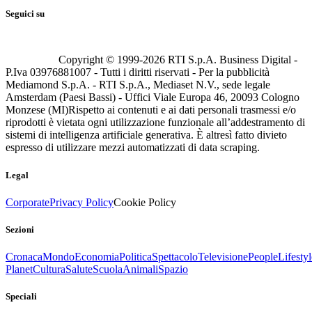
Seguici su
Copyright © 1999-
2026
RTI S.p.A. Business Digital -
P.Iva 03976881007 - Tutti i diritti riservati - Per la pubblicità
Mediamond S.p.A. - RTI S.p.A., Mediaset N.V., sede legale
Amsterdam (Paesi Bassi) - Uffici Viale Europa 46, 20093 Cologno
Monzese (MI)
Rispetto ai contenuti e ai dati personali trasmessi e/o
riprodotti è vietata ogni utilizzazione funzionale all’addestramento di
sistemi di intelligenza artificiale generativa. È altresì fatto divieto
espresso di utilizzare mezzi automatizzati di data scraping.
Legal
Corporate
Privacy Policy
Cookie Policy
Sezioni
Cronaca
Mondo
Economia
Politica
Spettacolo
Televisione
People
Lifestyl
Planet
Cultura
Salute
Scuola
Animali
Spazio
Speciali