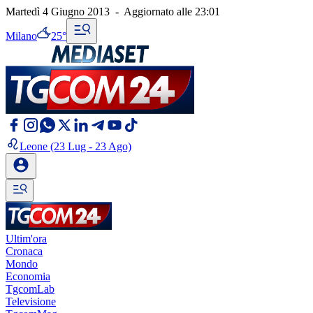
Martedì 4 Giugno 2013
-
Aggiornato alle
23:01
Milano
25°
Leone
(23 Lug - 23 Ago)
Ultim'ora
Cronaca
Mondo
Economia
TgcomLab
Televisione