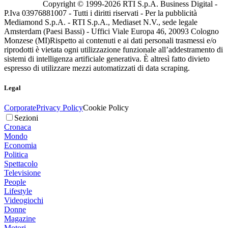
Copyright © 1999-
2026
RTI S.p.A. Business Digital -
P.Iva 03976881007 - Tutti i diritti riservati - Per la pubblicità
Mediamond S.p.A. - RTI S.p.A., Mediaset N.V., sede legale
Amsterdam (Paesi Bassi) - Uffici Viale Europa 46, 20093 Cologno
Monzese (MI)
Rispetto ai contenuti e ai dati personali trasmessi e/o
riprodotti è vietata ogni utilizzazione funzionale all’addestramento di
sistemi di intelligenza artificiale generativa. È altresì fatto divieto
espresso di utilizzare mezzi automatizzati di data scraping.
Legal
Corporate
Privacy Policy
Cookie Policy
Sezioni
Cronaca
Mondo
Economia
Politica
Spettacolo
Televisione
People
Lifestyle
Videogiochi
Donne
Magazine
Motori