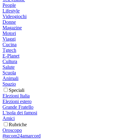
People
Lifestyle
Videogiochi
Donne
Magazine
Motori
Viaggi
Cucina
Tgtech
E-Planet
Cultura
Salute
Scuola
Animali
Spazio
Speciali
Elezioni Italia
Elezioni estero
Grande Fratello
L'isola dei famosi
Amici
Rubriche
Oroscopo
#tgcom24amarcord