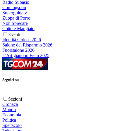
Radio Subasio
Comingsoon
Superguidatv
Zuppa di Porro
Non Sprecare
Cotto e Mangiato
Eventi
Identità Golose 2026
Salone del Risparmio 2026
Fuorisalone 2026
L'Artigiano in Fiera 2025
Seguici su
Sezioni
Cronaca
Mondo
Economia
Politica
Spettacolo
Televisione