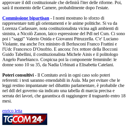
approvare il ddl costituzionale che definirà l'iter delle riforme. Poi,
sarà il momento delle Camere, probabilmente dopo l'estate.
Commissione bipartisan
- I nomi mostrano lo sforzo di
rappresentare tutti gli orientamenti e le anime politiche. Si va da
Lorenza Carlassare, nota costituzionalista vicina agli ambienti di
sinistra, a Nicolò Zanon, laico espressione del Pdl nel Csm. Ci sono
poi i "saggi" Valerio Onida e Giovanni Pitruzzella. C'e' Luciano
Violante, ma anche l'ex ministro di Berlusconi Franco Frattini e
l'Udc Francesco D'Onofrio. E ancora: l'ex rettore della Bocconi
Guido Tabellini, il costituzionalista Michele Ainis e il politologo
Angelo Panebianco. Cospicua poi la componente femminile: le
donne sono 10 su 35, da Nadia Urbinati a Elisabetta Catelani.
Poteri consultivi
- Il Comitato avrà in ogni caso solo poteri
referenti: i testi saranno emendabili in Aula. Ma per evitare che le
leggi restino impantanate nel dibattito parlamentare, è probabile che
nel ddl del governo sia indicato una tabella di marcia precisa e
serrata dei lavori, che garantisca di raggiungere il traguardo entro 18
mesi.
enrico letta