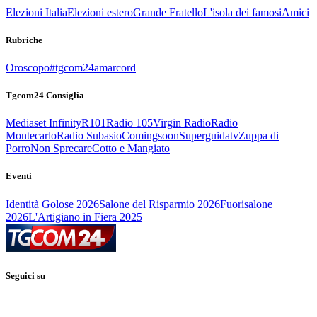
Elezioni Italia
Elezioni estero
Grande Fratello
L'isola dei famosi
Amici
Rubriche
Oroscopo
#tgcom24amarcord
Tgcom24 Consiglia
Mediaset Infinity
R101
Radio 105
Virgin Radio
Radio
Montecarlo
Radio Subasio
Comingsoon
Superguidatv
Zuppa di
Porro
Non Sprecare
Cotto e Mangiato
Eventi
Identità Golose 2026
Salone del Risparmio 2026
Fuorisalone
2026
L'Artigiano in Fiera 2025
Seguici su