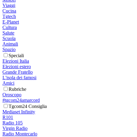
Viaggi
Cucina
Tgtech
E-Planet
Cultura
Salute
Scuola
Animali
Spazio
Speciali
Elezioni Italia
Elezioni estero
Grande Fratello
L'isola dei famosi
Amici
Rubriche
Oroscopo
#tgcom24amarcord
Tgcom24 Consiglia
Mediaset Infinity
R101
Radio 105
Virgin Radio
Radio Montecarlo