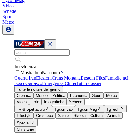
TgcomMag
Video
Schede
Sport
Meteo
In evidenza
Mostra tutti
Nascondi
Guerra Iran
Elezioni
Crans Montana
Epstein Files
Famiglia nel
bosco
Garlasco
Emergenza Clima
Tutti i dossier
Tutte le notizie del giorno
Cronaca
Mondo
Politica
Economia
Sport
Meteo
Video
Foto
Infografiche
Schede
Tv & Spettacolo
TgcomLab
TgcomMag
TgTech
Lifestyle
Oroscopo
Salute
Skuola
Cultura
Animali
Speciali
Chi siamo