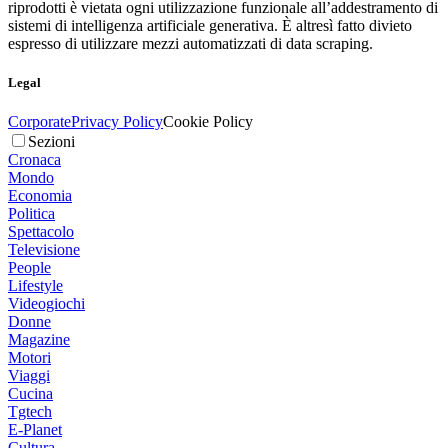
riprodotti è vietata ogni utilizzazione funzionale all’addestramento di
sistemi di intelligenza artificiale generativa. È altresì fatto divieto
espresso di utilizzare mezzi automatizzati di data scraping.
Legal
Corporate
Privacy Policy
Cookie Policy
Sezioni
Cronaca
Mondo
Economia
Politica
Spettacolo
Televisione
People
Lifestyle
Videogiochi
Donne
Magazine
Motori
Viaggi
Cucina
Tgtech
E-Planet
Cultura