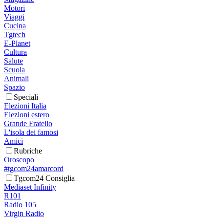
Motori
Viaggi
Cucina
Tgtech
E-Planet
Cultura
Salute
Scuola
Animali
Spazio
Speciali
Elezioni Italia
Elezioni estero
Grande Fratello
L'isola dei famosi
Amici
Rubriche
Oroscopo
#tgcom24amarcord
Tgcom24 Consiglia
Mediaset Infinity
R101
Radio 105
Virgin Radio