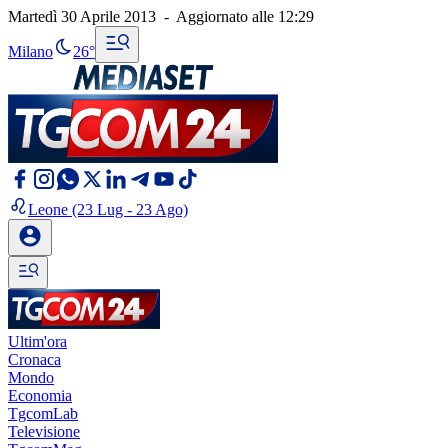
Martedì 30 Aprile 2013
-
Aggiornato alle
12:29
Milano
26°
Leone
(23 Lug - 23 Ago)
Ultim'ora
Cronaca
Mondo
Economia
TgcomLab
Televisione