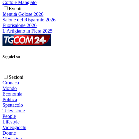
Cotto e Mangiato
Eventi
Identità Golose 2026
Salone del Risparmio 2026
Fuorisalone 2026
L'Artigiano in Fiera 2025
Seguici su
Sezioni
Cronaca
Mondo
Economia
Politica
Spettacolo
Televisione
People
Lifestyle
Videogiochi
Donne
Magazine