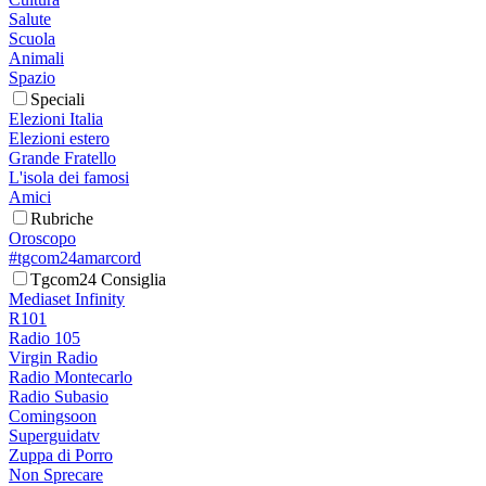
Salute
Scuola
Animali
Spazio
Speciali
Elezioni Italia
Elezioni estero
Grande Fratello
L'isola dei famosi
Amici
Rubriche
Oroscopo
#tgcom24amarcord
Tgcom24 Consiglia
Mediaset Infinity
R101
Radio 105
Virgin Radio
Radio Montecarlo
Radio Subasio
Comingsoon
Superguidatv
Zuppa di Porro
Non Sprecare