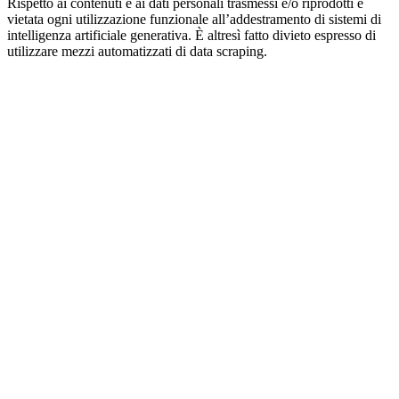
Rispetto ai contenuti e ai dati personali trasmessi e/o riprodotti è
vietata ogni utilizzazione funzionale all’addestramento di sistemi di
intelligenza artificiale generativa. È altresì fatto divieto espresso di
utilizzare mezzi automatizzati di data scraping.