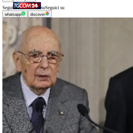
Segui
su
Seguici su
whatsapp
discover