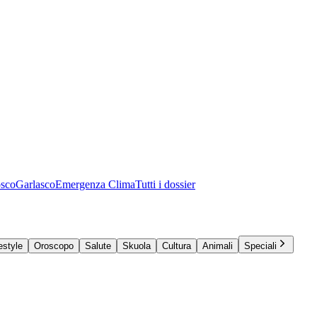
osco
Garlasco
Emergenza Clima
Tutti i dossier
estyle
Oroscopo
Salute
Skuola
Cultura
Animali
Speciali