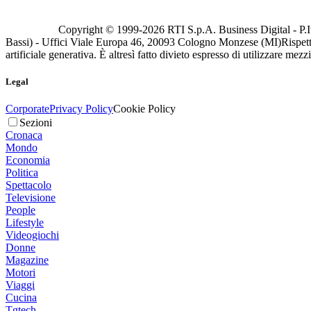
Copyright © 1999-
2026
RTI S.p.A. Business Digital - P.I
Bassi) - Uffici Viale Europa 46, 20093 Cologno Monzese (MI)
Rispett
artificiale generativa. È altresì fatto divieto espresso di utilizzare mez
Legal
Corporate
Privacy Policy
Cookie Policy
Sezioni
Cronaca
Mondo
Economia
Politica
Spettacolo
Televisione
People
Lifestyle
Videogiochi
Donne
Magazine
Motori
Viaggi
Cucina
Tgtech