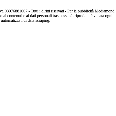
va 03976881007 - Tutti i diritti riservati - Per la pubblicità Mediamon
o ai contenuti e ai dati personali trasmessi e/o riprodotti è vietata ogni 
zi automatizzati di data scraping.