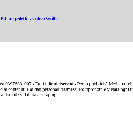
dl no paletti", critico Grillo
va 03976881007 - Tutti i diritti riservati - Per la pubblicità Mediamon
o ai contenuti e ai dati personali trasmessi e/o riprodotti è vietata ogni 
zi automatizzati di data scraping.