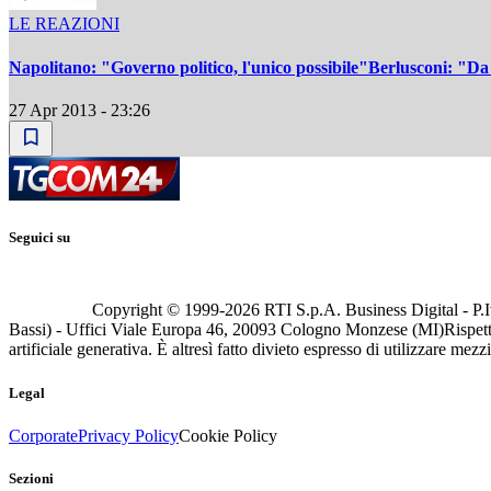
LE REAZIONI
Napolitano: "Governo politico, l'unico possibile"Berlusconi: "Da P
27 Apr 2013 - 23:26
Seguici su
Copyright © 1999-
2026
RTI S.p.A. Business Digital - P.I
Bassi) - Uffici Viale Europa 46, 20093 Cologno Monzese (MI)
Rispett
artificiale generativa. È altresì fatto divieto espresso di utilizzare mez
Legal
Corporate
Privacy Policy
Cookie Policy
Sezioni