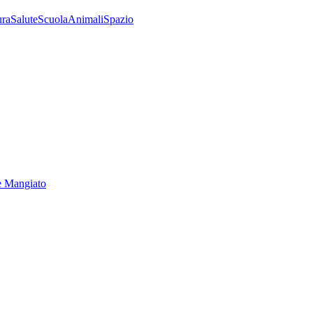
ura
Salute
Scuola
Animali
Spazio
e Mangiato