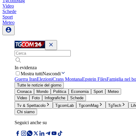
TgcomMag
Video
Schede
Sport
Meteo
In evidenza
Mostra tutti
Nascondi
Guerra Iran
Elezioni
Crans Montana
Epstein Files
Famiglia nel b
Tutte le notizie del giorno
Cronaca
Mondo
Politica
Economia
Sport
Meteo
Video
Foto
Infografiche
Schede
Tv & Spettacolo
TgcomLab
TgcomMag
TgTech
Lif
Chi siamo
Seguici anche su