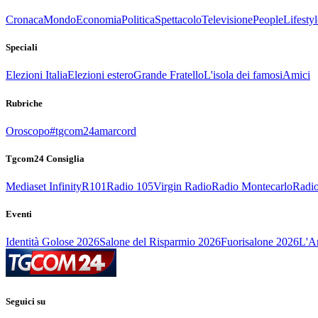
Cronaca
Mondo
Economia
Politica
Spettacolo
Televisione
People
Lifestyl
Speciali
Elezioni Italia
Elezioni estero
Grande Fratello
L'isola dei famosi
Amici
Rubriche
Oroscopo
#tgcom24amarcord
Tgcom24 Consiglia
Mediaset Infinity
R101
Radio 105
Virgin Radio
Radio Montecarlo
Radio
Eventi
Identità Golose 2026
Salone del Risparmio 2026
Fuorisalone 2026
L'Ar
Seguici su