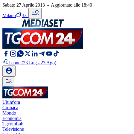
Sabato 27 Aprile 2013
-
Aggiornato alle
18:40
Milano
33°
Leone
(23 Lug - 23 Ago)
Ultim'ora
Cronaca
Mondo
Economia
TgcomLab
Televisione