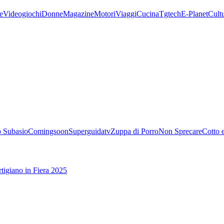
e
Videogiochi
Donne
Magazine
Motori
Viaggi
Cucina
Tgtech
E-Planet
Cult
 Subasio
Comingsoon
Superguidatv
Zuppa di Porro
Non Sprecare
Cotto 
tigiano in Fiera 2025