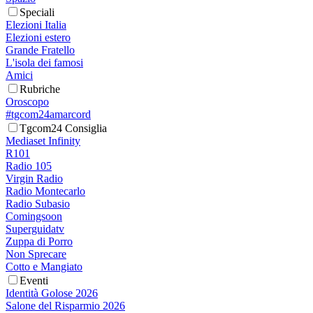
Speciali
Elezioni Italia
Elezioni estero
Grande Fratello
L'isola dei famosi
Amici
Rubriche
Oroscopo
#tgcom24amarcord
Tgcom24 Consiglia
Mediaset Infinity
R101
Radio 105
Virgin Radio
Radio Montecarlo
Radio Subasio
Comingsoon
Superguidatv
Zuppa di Porro
Non Sprecare
Cotto e Mangiato
Eventi
Identità Golose 2026
Salone del Risparmio 2026