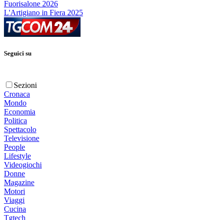
Fuorisalone 2026
L'Artigiano in Fiera 2025
Seguici su
Sezioni
Cronaca
Mondo
Economia
Politica
Spettacolo
Televisione
People
Lifestyle
Videogiochi
Donne
Magazine
Motori
Viaggi
Cucina
Tgtech