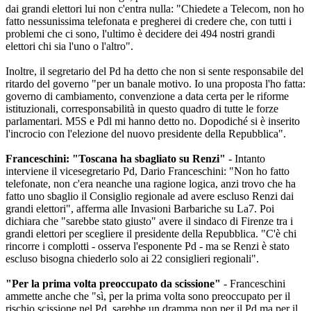
dai grandi elettori lui non c'entra nulla: "Chiedete a Telecom, non ho
fatto nessunissima telefonata e pregherei di credere che, con tutti i
problemi che ci sono, l'ultimo è decidere dei 494 nostri grandi
elettori chi sia l'uno o l'altro".
Inoltre, il segretario del Pd ha detto che non si sente responsabile del
ritardo del governo "per un banale motivo. Io una proposta l'ho fatta:
governo di cambiamento, convenzione a data certa per le riforme
istituzionali, corresponsabilità in questo quadro di tutte le forze
parlamentari. M5S e Pdl mi hanno detto no. Dopodiché si è inserito
l'incrocio con l'elezione del nuovo presidente della Repubblica".
Franceschini: "Toscana ha sbagliato su Renzi"
- Intanto
interviene il vicesegretario Pd, Dario Franceschini: "Non ho fatto
telefonate, non c'era neanche una ragione logica, anzi trovo che ha
fatto uno sbaglio il Consiglio regionale ad avere escluso Renzi dai
grandi elettori", afferma alle Invasioni Barbariche su La7. Poi
dichiara che "sarebbe stato giusto" avere il sindaco di Firenze tra i
grandi elettori per scegliere il presidente della Repubblica. "C'è chi
rincorre i complotti - osserva l'esponente Pd - ma se Renzi è stato
escluso bisogna chiederlo solo ai 22 consiglieri regionali".
"Per la prima volta preoccupato da scissione"
- Franceschini
ammette anche che "sì, per la prima volta sono preoccupato per il
rischio scissione nel Pd, sarebbe un dramma non per il Pd ma per il