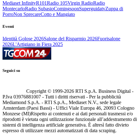
Mediaset Infinity
R101
Radio 105
Virgin Radio
Radio
Montecarlo
Radio Subasio
Comingsoon
Superguidatv
Zuppa di
Porro
Non Sprecare
Cotto e Mangiato
Eventi
Identità Golose 2026
Salone del Risparmio 2026
Fuorisalone
2026
L'Artigiano in Fiera 2025
Seguici su
Copyright © 1999-
2026
RTI S.p.A. Business Digital -
P.Iva 03976881007 - Tutti i diritti riservati - Per la pubblicità
Mediamond S.p.A. - RTI S.p.A., Mediaset N.V., sede legale
Amsterdam (Paesi Bassi) - Uffici Viale Europa 46, 20093 Cologno
Monzese (MI)
Rispetto ai contenuti e ai dati personali trasmessi e/o
riprodotti è vietata ogni utilizzazione funzionale all’addestramento di
sistemi di intelligenza artificiale generativa. È altresì fatto divieto
espresso di utilizzare mezzi automatizzati di data scraping.