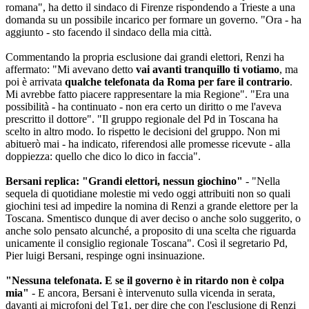
romana", ha detto il sindaco di Firenze rispondendo a Trieste a una
domanda su un possibile incarico per formare un governo. "Ora - ha
aggiunto - sto facendo il sindaco della mia città.
Commentando la propria esclusione dai grandi elettori, Renzi ha
affermato: "Mi avevano detto
vai avanti tranquillo ti votiamo
, ma
poi è arrivata
qualche telefonata da Roma per fare il contrario
.
Mi avrebbe fatto piacere rappresentare la mia Regione". "Era una
possibilità - ha continuato - non era certo un diritto o me l'aveva
prescritto il dottore". "Il gruppo regionale del Pd in Toscana ha
scelto in altro modo. Io rispetto le decisioni del gruppo. Non mi
abituerò mai - ha indicato, riferendosi alle promesse ricevute - alla
doppiezza: quello che dico lo dico in faccia".
Bersani replica: "Grandi elettori, nessun giochino"
- "Nella
sequela di quotidiane molestie mi vedo oggi attribuiti non so quali
giochini tesi ad impedire la nomina di Renzi a grande elettore per la
Toscana. Smentisco dunque di aver deciso o anche solo suggerito, o
anche solo pensato alcunché, a proposito di una scelta che riguarda
unicamente il consiglio regionale Toscana". Così il segretario Pd,
Pier luigi Bersani, respinge ogni insinuazione.
"Nessuna telefonata. E se il governo è in ritardo non è colpa
mia"
- E ancora, Bersani è intervenuto sulla vicenda in serata,
davanti ai microfoni del Tg1, per dire che con l'esclusione di Renzi