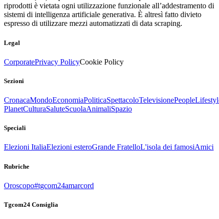
riprodotti è vietata ogni utilizzazione funzionale all’addestramento di
sistemi di intelligenza artificiale generativa. È altresì fatto divieto
espresso di utilizzare mezzi automatizzati di data scraping.
Legal
Corporate
Privacy Policy
Cookie Policy
Sezioni
Cronaca
Mondo
Economia
Politica
Spettacolo
Televisione
People
Lifestyl
Planet
Cultura
Salute
Scuola
Animali
Spazio
Speciali
Elezioni Italia
Elezioni estero
Grande Fratello
L'isola dei famosi
Amici
Rubriche
Oroscopo
#tgcom24amarcord
Tgcom24 Consiglia