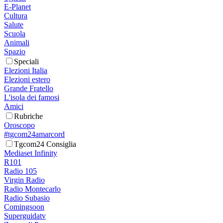
E-Planet
Cultura
Salute
Scuola
Animali
Spazio
Speciali
Elezioni Italia
Elezioni estero
Grande Fratello
L'isola dei famosi
Amici
Rubriche
Oroscopo
#tgcom24amarcord
Tgcom24 Consiglia
Mediaset Infinity
R101
Radio 105
Virgin Radio
Radio Montecarlo
Radio Subasio
Comingsoon
Superguidatv