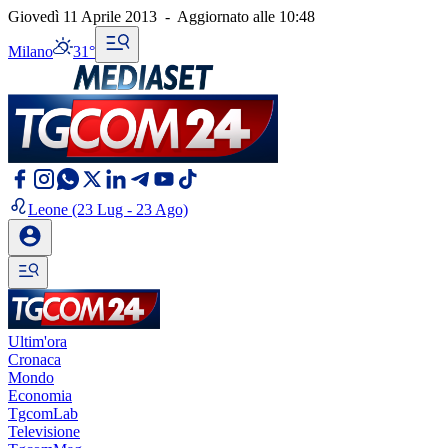
Giovedì 11 Aprile 2013
-
Aggiornato alle
10:48
Milano
31°
Leone
(23 Lug - 23 Ago)
Ultim'ora
Cronaca
Mondo
Economia
TgcomLab
Televisione