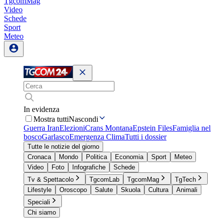
TgcomMag
Video
Schede
Sport
Meteo
In evidenza
Mostra tutti
Nascondi
Guerra Iran
Elezioni
Crans Montana
Epstein Files
Famiglia nel
bosco
Garlasco
Emergenza Clima
Tutti i dossier
Tutte le notizie del giorno
Cronaca
Mondo
Politica
Economia
Sport
Meteo
Video
Foto
Infografiche
Schede
Tv & Spettacolo
TgcomLab
TgcomMag
TgTech
Lifestyle
Oroscopo
Salute
Skuola
Cultura
Animali
Speciali
Chi siamo