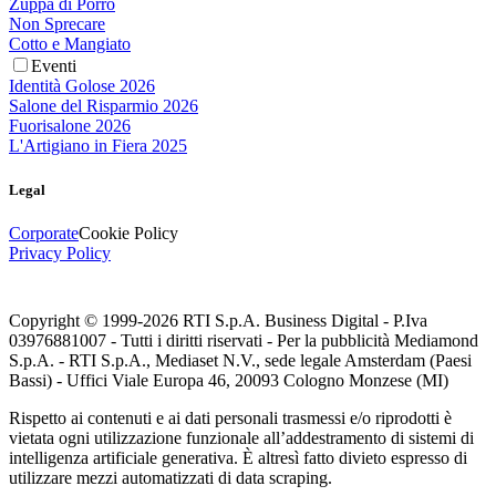
Zuppa di Porro
Non Sprecare
Cotto e Mangiato
Eventi
Identità Golose 2026
Salone del Risparmio 2026
Fuorisalone 2026
L'Artigiano in Fiera 2025
Legal
Corporate
Cookie Policy
Privacy Policy
Copyright © 1999-
2026
RTI S.p.A. Business Digital - P.Iva
03976881007 - Tutti i diritti riservati - Per la pubblicità Mediamond
S.p.A. - RTI S.p.A., Mediaset N.V., sede legale Amsterdam (Paesi
Bassi) - Uffici Viale Europa 46, 20093 Cologno Monzese (MI)
Rispetto ai contenuti e ai dati personali trasmessi e/o riprodotti è
vietata ogni utilizzazione funzionale all’addestramento di sistemi di
intelligenza artificiale generativa. È altresì fatto divieto espresso di
utilizzare mezzi automatizzati di data scraping.