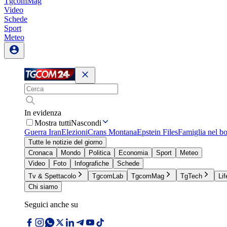
TgcomMag
Video
Schede
Sport
Meteo
In evidenza
Mostra tutti
Nascondi
Guerra Iran
Elezioni
Crans Montana
Epstein Files
Famiglia nel b
Tutte le notizie del giorno
Cronaca
Mondo
Politica
Economia
Sport
Meteo
Video
Foto
Infografiche
Schede
Tv & Spettacolo
TgcomLab
TgcomMag
TgTech
Lif
Chi siamo
Seguici anche su