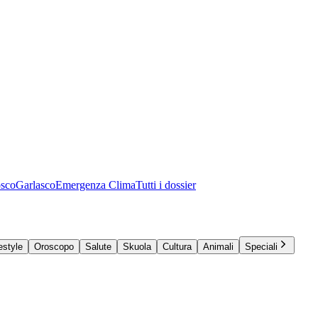
osco
Garlasco
Emergenza Clima
Tutti i dossier
estyle
Oroscopo
Salute
Skuola
Cultura
Animali
Speciali