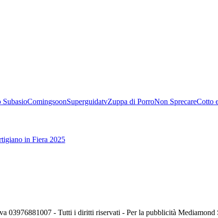
 Subasio
Comingsoon
Superguidatv
Zuppa di Porro
Non Sprecare
Cotto 
tigiano in Fiera 2025
va 03976881007 - Tutti i diritti riservati - Per la pubblicità Mediamon