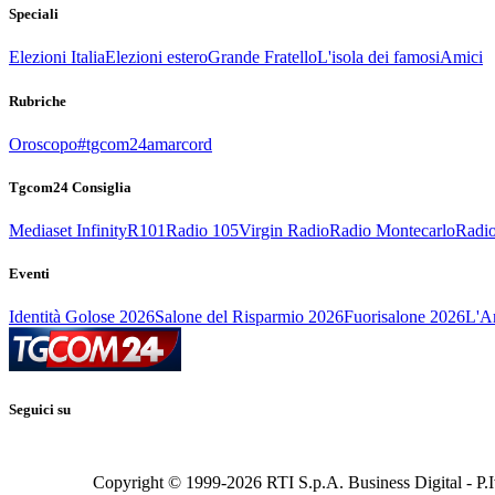
Speciali
Elezioni Italia
Elezioni estero
Grande Fratello
L'isola dei famosi
Amici
Rubriche
Oroscopo
#tgcom24amarcord
Tgcom24 Consiglia
Mediaset Infinity
R101
Radio 105
Virgin Radio
Radio Montecarlo
Radio
Eventi
Identità Golose 2026
Salone del Risparmio 2026
Fuorisalone 2026
L'Ar
Seguici su
Copyright © 1999-
2026
RTI S.p.A. Business Digital - P.I