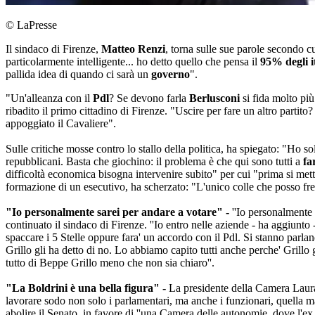
© LaPresse
Il sindaco di Firenze,
Matteo Renzi
, torna sulle sue parole secondo c
particolarmente intelligente... ho detto quello che pensa il
95% degli i
pallida idea di quando ci sarà un
governo
".
"Un'alleanza con il
Pdl
? Se devono farla
Berlusconi
si fida molto più
ribadito il primo cittadino di Firenze. "Uscire per fare un altro partit
appoggiato il Cavaliere".
Sulle critiche mosse contro lo stallo della politica, ha spiegato: "Ho 
repubblicani. Basta che giochino: il problema è che qui sono tutti a
fa
difficoltà economica bisogna intervenire subito" per cui "prima si metto
formazione di un esecutivo, ha scherzato: "L'unico colle che posso fre
"Io personalmente sarei per andare a votare" -
''Io personalmente 
continuato il sindaco di Firenze. ''Io entro nelle aziende - ha aggiunto 
spaccare i 5 Stelle oppure fara' un accordo con il Pdl. Si stanno parlan
Grillo gli ha detto di no. Lo abbiamo capito tutti anche perche' Grillo 
tutto di Beppe Grillo meno che non sia chiaro''.
"La Boldrini è una bella figura" -
La presidente della Camera Laura B
lavorare sodo non solo i parlamentari, ma anche i funzionari, quella m
abolire il Senato, in favore di ''una Camera delle autonomie, dove l'