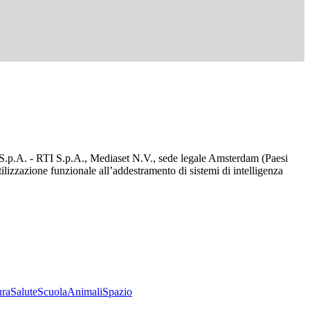
d S.p.A. - RTI S.p.A., Mediaset N.V., sede legale Amsterdam (Paesi
utilizzazione funzionale all’addestramento di sistemi di intelligenza
ura
Salute
Scuola
Animali
Spazio