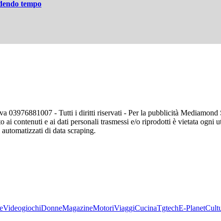
rdendo tempo
va 03976881007 - Tutti i diritti riservati - Per la pubblicità Mediamon
o ai contenuti e ai dati personali trasmessi e/o riprodotti è vietata ogni 
zi automatizzati di data scraping.
e
Videogiochi
Donne
Magazine
Motori
Viaggi
Cucina
Tgtech
E-Planet
Cult