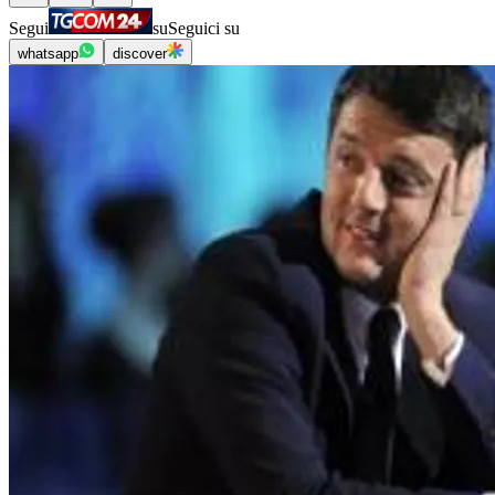
Segui
su
Seguici su
whatsapp
discover