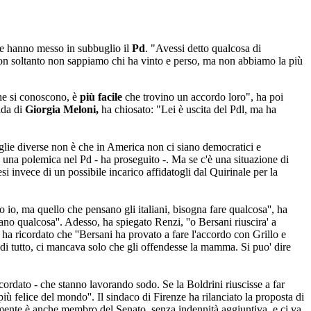
he hanno messo in subbuglio il
Pd
. "Avessi detto qualcosa di
 non soltanto non sappiamo chi ha vinto e perso, ma non abbiamo la più
he si conoscono, è
più facile
che trovino un accordo loro", ha poi
ada di
Giorgia Meloni,
ha chiosato: "Lei è uscita del Pdl, ma ha
aglie diverse non è che in America non ci siano democratici e
e una polemica nel Pd - ha proseguito -. Ma se c'è una situazione di
i invece di un possibile incarico affidatogli dal Quirinale per la
io, ma quello che pensano gli italiani, bisogna fare qualcosa'', ha
iano qualcosa''. Adesso, ha spiegato Renzi, ''o Bersani riuscira' a
 ha ricordato che ''Bersani ha provato a fare l'accordo con Grillo e
o di tutto, ci mancava solo che gli offendesse la mamma. Si puo' dire
ricordato - che stanno lavorando sodo. Se la Boldrini riuscisse a far
 felice del mondo''. Il sindaco di Firenze ha rilanciato la proposta di
amente è anche membro del Senato, senza indennità aggiuntiva, e ci va