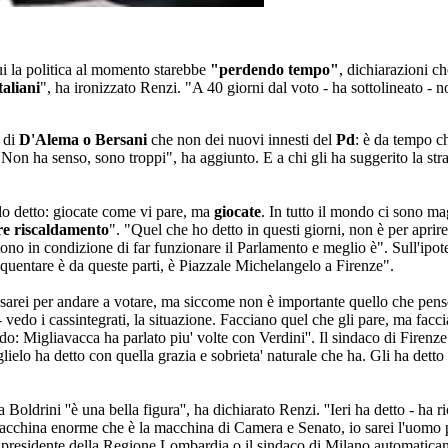
ui la politica al momento starebbe
"perdendo tempo"
, dichiarazioni c
taliani
", ha ironizzato Renzi. "A 40 giorni dal voto - ha sottolineato -
 di
D'Alema o Bersani
che non dei nuovi innesti del
Pd
: è da tempo c
o? Non ha senso, sono troppi", ha aggiunto. E a chi gli ha suggerito la str
solo detto: giocate come vi pare, ma
giocate
. In tutto il mondo ci sono m
re riscaldamento
". "Quel che ho detto in questi giorni, non è per aprir
no in condizione di far funzionare il Parlamento e meglio è". Sull'ipotes
quentare è da queste parti, è Piazzale Michelangelo a Firenze".
sarei per andare a votare, ma siccome non è importante quello che penso 
- vedo i cassintegrati, la situazione. Facciano quel che gli pare, ma facc
do: Migliavacca ha parlato piu' volte con Verdini''. Il sindaco di Firenze
glielo ha detto con quella grazia e sobrieta' naturale che ha. Gli ha dett
oldrini ''è una bella figura'', ha dichiarato Renzi. ''Ieri ha detto - ha 
acchina enorme che è la macchina di Camera e Senato, io sarei l'uomo più
ex presidente della Regione Lombardia o il sindaco di Milano automatic