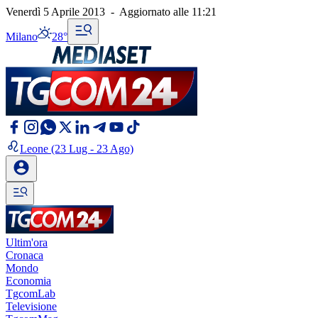
Venerdì 5 Aprile 2013
-
Aggiornato alle
11:21
Milano
28°
Leone
(23 Lug - 23 Ago)
Ultim'ora
Cronaca
Mondo
Economia
TgcomLab
Televisione