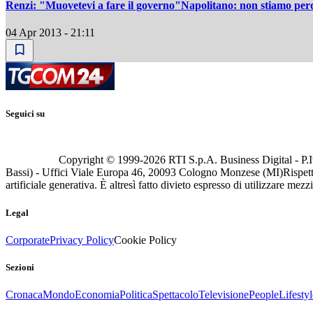
Renzi: "Muovetevi a fare il governo"Napolitano: non stiamo pe
04 Apr 2013 - 21:11
Seguici su
Copyright © 1999-
2026
RTI S.p.A. Business Digital - P.I
Bassi) - Uffici Viale Europa 46, 20093 Cologno Monzese (MI)
Rispett
artificiale generativa. È altresì fatto divieto espresso di utilizzare mez
Legal
Corporate
Privacy Policy
Cookie Policy
Sezioni
Cronaca
Mondo
Economia
Politica
Spettacolo
Televisione
People
Lifestyl