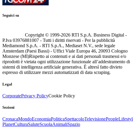
Seguici su
Copyright © 1999-
2026
RTI S.p.A. Business Digital -
P.Iva 03976881007 - Tutti i diritti riservati - Per la pubblicità
Mediamond S.p.A. - RTI S.p.A., Mediaset N.V., sede legale
Amsterdam (Paesi Bassi) - Uffici Viale Europa 46, 20093 Cologno
Monzese (MI)
Rispetto ai contenuti e ai dati personali trasmessi e/o
riprodotti è vietata ogni utilizzazione funzionale all’addestramento di
sistemi di intelligenza artificiale generativa. È altresì fatto divieto
espresso di utilizzare mezzi automatizzati di data scraping.
Legal
Corporate
Privacy Policy
Cookie Policy
Sezioni
Cronaca
Mondo
Economia
Politica
Spettacolo
Televisione
People
Lifestyl
Planet
Cultura
Salute
Scuola
Animali
Spazio