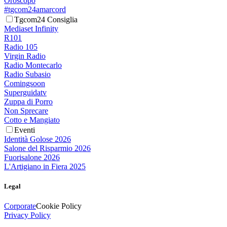
Oroscopo
#tgcom24amarcord
Tgcom24 Consiglia
Mediaset Infinity
R101
Radio 105
Virgin Radio
Radio Montecarlo
Radio Subasio
Comingsoon
Superguidatv
Zuppa di Porro
Non Sprecare
Cotto e Mangiato
Eventi
Identità Golose 2026
Salone del Risparmio 2026
Fuorisalone 2026
L'Artigiano in Fiera 2025
Legal
Corporate
Cookie Policy
Privacy Policy