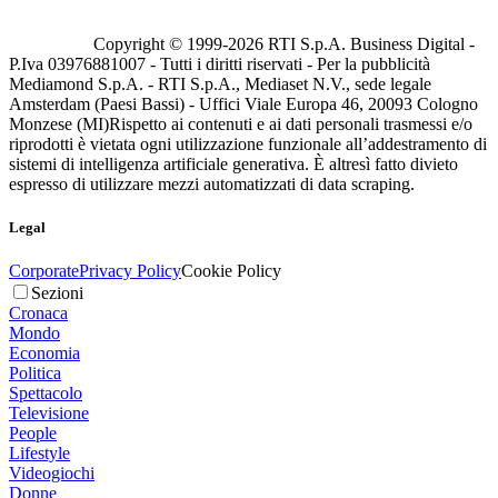
Copyright © 1999-
2026
RTI S.p.A. Business Digital -
P.Iva 03976881007 - Tutti i diritti riservati - Per la pubblicità
Mediamond S.p.A. - RTI S.p.A., Mediaset N.V., sede legale
Amsterdam (Paesi Bassi) - Uffici Viale Europa 46, 20093 Cologno
Monzese (MI)
Rispetto ai contenuti e ai dati personali trasmessi e/o
riprodotti è vietata ogni utilizzazione funzionale all’addestramento di
sistemi di intelligenza artificiale generativa. È altresì fatto divieto
espresso di utilizzare mezzi automatizzati di data scraping.
Legal
Corporate
Privacy Policy
Cookie Policy
Sezioni
Cronaca
Mondo
Economia
Politica
Spettacolo
Televisione
People
Lifestyle
Videogiochi
Donne