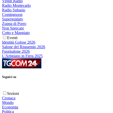
Virgin Radio
Radio Montecarlo
Radio Subasio
Comingsoon
Superguidatv
Zuppa di Porro
Non Sprecare
Cotto e Mangiato
Eventi
Identità Golose 2026
Salone del Risparmio 2026
Fuorisalone 2026
L'Artigiano in Fiera 2025
Seguici su
Sezioni
Cronaca
Mondo
Economia
Politica