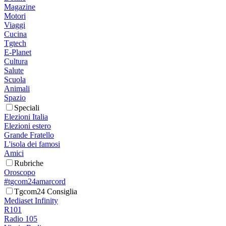
Magazine
Motori
Viaggi
Cucina
Tgtech
E-Planet
Cultura
Salute
Scuola
Animali
Spazio
Speciali
Elezioni Italia
Elezioni estero
Grande Fratello
L'isola dei famosi
Amici
Rubriche
Oroscopo
#tgcom24amarcord
Tgcom24 Consiglia
Mediaset Infinity
R101
Radio 105