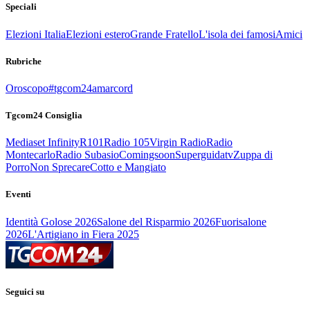
Speciali
Elezioni Italia
Elezioni estero
Grande Fratello
L'isola dei famosi
Amici
Rubriche
Oroscopo
#tgcom24amarcord
Tgcom24 Consiglia
Mediaset Infinity
R101
Radio 105
Virgin Radio
Radio
Montecarlo
Radio Subasio
Comingsoon
Superguidatv
Zuppa di
Porro
Non Sprecare
Cotto e Mangiato
Eventi
Identità Golose 2026
Salone del Risparmio 2026
Fuorisalone
2026
L'Artigiano in Fiera 2025
Seguici su