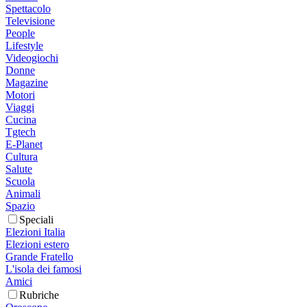
Spettacolo
Televisione
People
Lifestyle
Videogiochi
Donne
Magazine
Motori
Viaggi
Cucina
Tgtech
E-Planet
Cultura
Salute
Scuola
Animali
Spazio
Speciali
Elezioni Italia
Elezioni estero
Grande Fratello
L'isola dei famosi
Amici
Rubriche