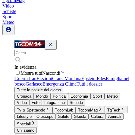
TgcomMag
Video
Schede
Sport
Meteo
In evidenza
Mostra tutti
Nascondi
Guerra Iran
Elezioni
Crans Montana
Epstein Files
Famiglia nel
bosco
Garlasco
Emergenza Clima
Tutti i dossier
Tutte le notizie del giorno
Cronaca
Mondo
Politica
Economia
Sport
Meteo
Video
Foto
Infografiche
Schede
Tv & Spettacolo
TgcomLab
TgcomMag
TgTech
Lifestyle
Oroscopo
Salute
Skuola
Cultura
Animali
Speciali
Chi siamo