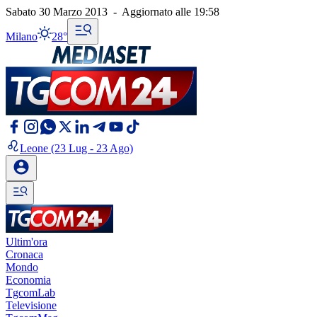
Sabato 30 Marzo 2013
-
Aggiornato alle
19:58
Milano
28°
Leone
(23 Lug - 23 Ago)
Ultim'ora
Cronaca
Mondo
Economia
TgcomLab
Televisione