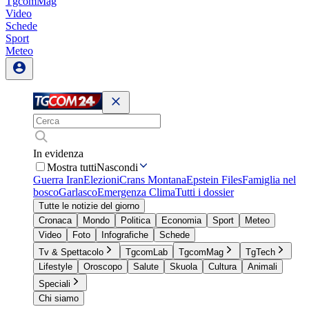
TgcomMag
Video
Schede
Sport
Meteo
In evidenza
Mostra tutti
Nascondi
Guerra Iran
Elezioni
Crans Montana
Epstein Files
Famiglia nel
bosco
Garlasco
Emergenza Clima
Tutti i dossier
Tutte le notizie del giorno
Cronaca
Mondo
Politica
Economia
Sport
Meteo
Video
Foto
Infografiche
Schede
Tv & Spettacolo
TgcomLab
TgcomMag
TgTech
Lifestyle
Oroscopo
Salute
Skuola
Cultura
Animali
Speciali
Chi siamo