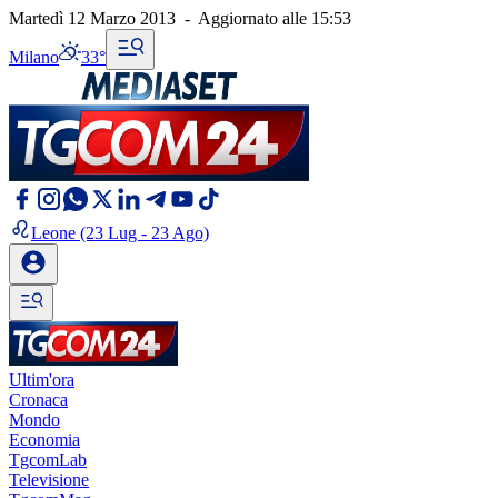
Martedì 12 Marzo 2013
-
Aggiornato alle
15:53
Milano
33°
Leone
(23 Lug - 23 Ago)
Ultim'ora
Cronaca
Mondo
Economia
TgcomLab
Televisione