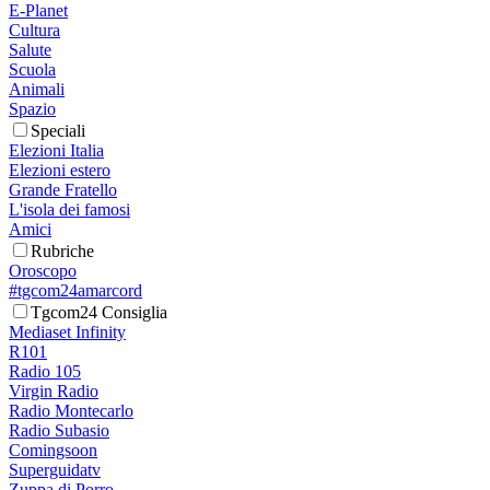
E-Planet
Cultura
Salute
Scuola
Animali
Spazio
Speciali
Elezioni Italia
Elezioni estero
Grande Fratello
L'isola dei famosi
Amici
Rubriche
Oroscopo
#tgcom24amarcord
Tgcom24 Consiglia
Mediaset Infinity
R101
Radio 105
Virgin Radio
Radio Montecarlo
Radio Subasio
Comingsoon
Superguidatv
Zuppa di Porro