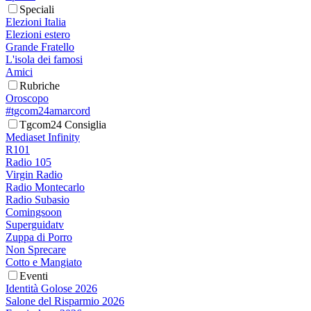
Speciali
Elezioni Italia
Elezioni estero
Grande Fratello
L'isola dei famosi
Amici
Rubriche
Oroscopo
#tgcom24amarcord
Tgcom24 Consiglia
Mediaset Infinity
R101
Radio 105
Virgin Radio
Radio Montecarlo
Radio Subasio
Comingsoon
Superguidatv
Zuppa di Porro
Non Sprecare
Cotto e Mangiato
Eventi
Identità Golose 2026
Salone del Risparmio 2026