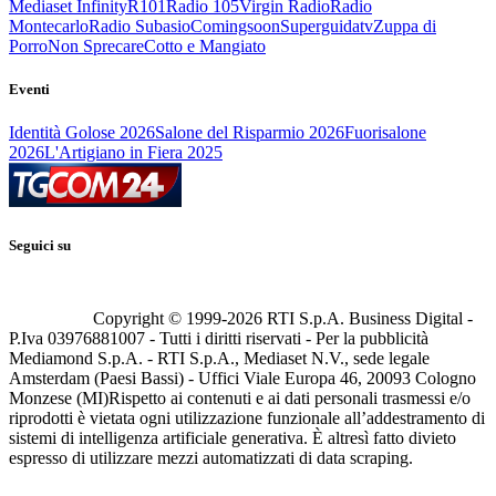
Mediaset Infinity
R101
Radio 105
Virgin Radio
Radio
Montecarlo
Radio Subasio
Comingsoon
Superguidatv
Zuppa di
Porro
Non Sprecare
Cotto e Mangiato
Eventi
Identità Golose 2026
Salone del Risparmio 2026
Fuorisalone
2026
L'Artigiano in Fiera 2025
Seguici su
Copyright © 1999-
2026
RTI S.p.A. Business Digital -
P.Iva 03976881007 - Tutti i diritti riservati - Per la pubblicità
Mediamond S.p.A. - RTI S.p.A., Mediaset N.V., sede legale
Amsterdam (Paesi Bassi) - Uffici Viale Europa 46, 20093 Cologno
Monzese (MI)
Rispetto ai contenuti e ai dati personali trasmessi e/o
riprodotti è vietata ogni utilizzazione funzionale all’addestramento di
sistemi di intelligenza artificiale generativa. È altresì fatto divieto
espresso di utilizzare mezzi automatizzati di data scraping.