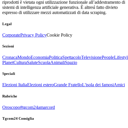
riprodotti è vietata ogni utilizzazione funzionale all’addestramento di
sistemi di intelligenza artificiale generativa. È altresì fatto divieto
espresso di utilizzare mezzi automatizzati di data scraping.
Legal
Corporate
Privacy Policy
Cookie Policy
Sezioni
Cronaca
Mondo
Economia
Politica
Spettacolo
Televisione
People
Lifestyl
Planet
Cultura
Salute
Scuola
Animali
Spazio
Speciali
Elezioni Italia
Elezioni estero
Grande Fratello
L'isola dei famosi
Amici
Rubriche
Oroscopo
#tgcom24amarcord
Tgcom24 Consiglia