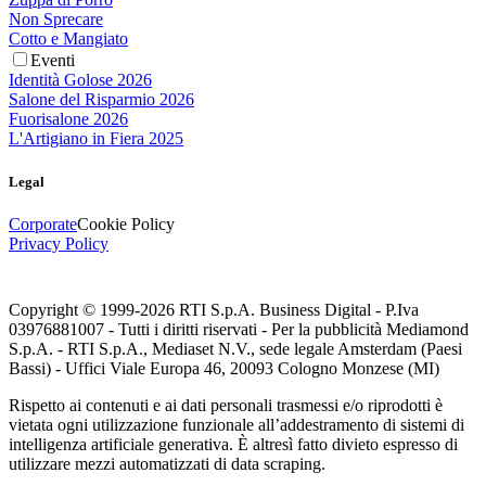
Non Sprecare
Cotto e Mangiato
Eventi
Identità Golose 2026
Salone del Risparmio 2026
Fuorisalone 2026
L'Artigiano in Fiera 2025
Legal
Corporate
Cookie Policy
Privacy Policy
Copyright © 1999-
2026
RTI S.p.A. Business Digital - P.Iva
03976881007 - Tutti i diritti riservati - Per la pubblicità Mediamond
S.p.A. - RTI S.p.A., Mediaset N.V., sede legale Amsterdam (Paesi
Bassi) - Uffici Viale Europa 46, 20093 Cologno Monzese (MI)
Rispetto ai contenuti e ai dati personali trasmessi e/o riprodotti è
vietata ogni utilizzazione funzionale all’addestramento di sistemi di
intelligenza artificiale generativa. È altresì fatto divieto espresso di
utilizzare mezzi automatizzati di data scraping.