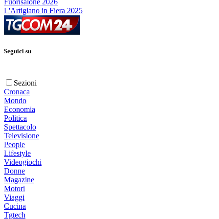
Fuorisalone 2026
L'Artigiano in Fiera 2025
Seguici su
Sezioni
Cronaca
Mondo
Economia
Politica
Spettacolo
Televisione
People
Lifestyle
Videogiochi
Donne
Magazine
Motori
Viaggi
Cucina
Tgtech