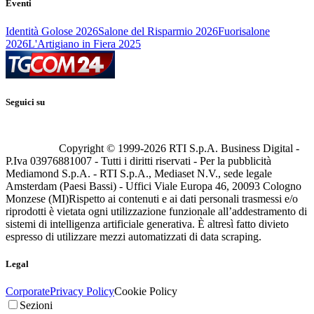
Eventi
Identità Golose 2026
Salone del Risparmio 2026
Fuorisalone
2026
L'Artigiano in Fiera 2025
Seguici su
Copyright © 1999-
2026
RTI S.p.A. Business Digital -
P.Iva 03976881007 - Tutti i diritti riservati - Per la pubblicità
Mediamond S.p.A. - RTI S.p.A., Mediaset N.V., sede legale
Amsterdam (Paesi Bassi) - Uffici Viale Europa 46, 20093 Cologno
Monzese (MI)
Rispetto ai contenuti e ai dati personali trasmessi e/o
riprodotti è vietata ogni utilizzazione funzionale all’addestramento di
sistemi di intelligenza artificiale generativa. È altresì fatto divieto
espresso di utilizzare mezzi automatizzati di data scraping.
Legal
Corporate
Privacy Policy
Cookie Policy
Sezioni