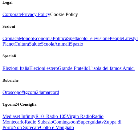
Legal
Corporate
Privacy Policy
Cookie Policy
Sezioni
Cronaca
Mondo
Economia
Politica
Spettacolo
Televisione
People
Lifestyl
Planet
Cultura
Salute
Scuola
Animali
Spazio
Speciali
Elezioni Italia
Elezioni estero
Grande Fratello
L'isola dei famosi
Amici
Rubriche
Oroscopo
#tgcom24amarcord
Tgcom24 Consiglia
Mediaset Infinity
R101
Radio 105
Virgin Radio
Radio
Montecarlo
Radio Subasio
Comingsoon
Superguidatv
Zuppa di
Porro
Non Sprecare
Cotto e Mangiato