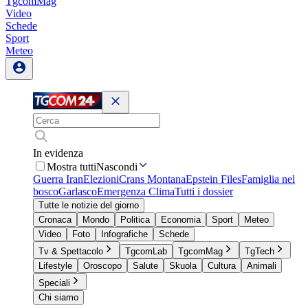
TgcomMag
Video
Schede
Sport
Meteo
In evidenza
Mostra tutti
Nascondi
Guerra Iran
Elezioni
Crans Montana
Epstein Files
Famiglia nel
bosco
Garlasco
Emergenza Clima
Tutti i dossier
Tutte le notizie del giorno
Cronaca
Mondo
Politica
Economia
Sport
Meteo
Video
Foto
Infografiche
Schede
Tv & Spettacolo
TgcomLab
TgcomMag
TgTech
Lifestyle
Oroscopo
Salute
Skuola
Cultura
Animali
Speciali
Chi siamo