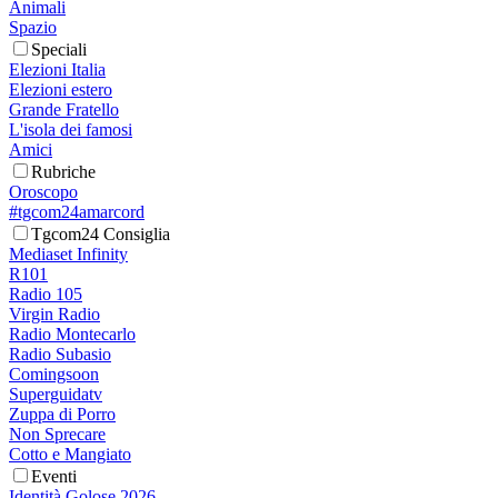
Animali
Spazio
Speciali
Elezioni Italia
Elezioni estero
Grande Fratello
L'isola dei famosi
Amici
Rubriche
Oroscopo
#tgcom24amarcord
Tgcom24 Consiglia
Mediaset Infinity
R101
Radio 105
Virgin Radio
Radio Montecarlo
Radio Subasio
Comingsoon
Superguidatv
Zuppa di Porro
Non Sprecare
Cotto e Mangiato
Eventi
Identità Golose 2026