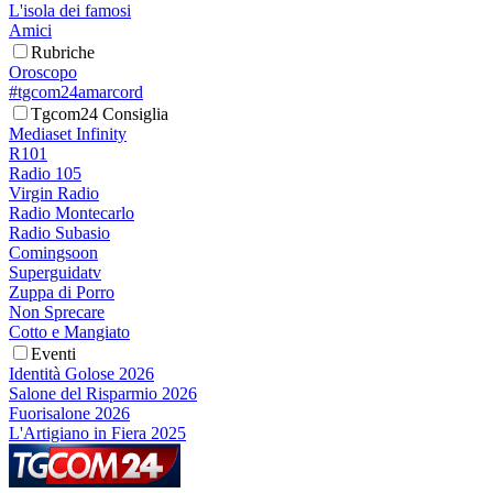
L'isola dei famosi
Amici
Rubriche
Oroscopo
#tgcom24amarcord
Tgcom24 Consiglia
Mediaset Infinity
R101
Radio 105
Virgin Radio
Radio Montecarlo
Radio Subasio
Comingsoon
Superguidatv
Zuppa di Porro
Non Sprecare
Cotto e Mangiato
Eventi
Identità Golose 2026
Salone del Risparmio 2026
Fuorisalone 2026
L'Artigiano in Fiera 2025