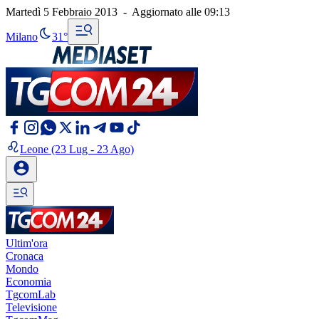
Martedì 5 Febbraio 2013
-
Aggiornato alle
09:13
Milano
31°
Leone
(23 Lug - 23 Ago)
Ultim'ora
Cronaca
Mondo
Economia
TgcomLab
Televisione