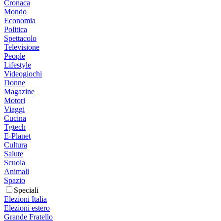
Cronaca
Mondo
Economia
Politica
Spettacolo
Televisione
People
Lifestyle
Videogiochi
Donne
Magazine
Motori
Viaggi
Cucina
Tgtech
E-Planet
Cultura
Salute
Scuola
Animali
Spazio
Speciali
Elezioni Italia
Elezioni estero
Grande Fratello