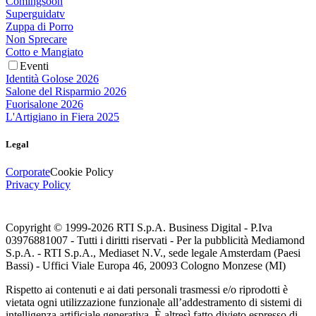
Comingsoon
Superguidatv
Zuppa di Porro
Non Sprecare
Cotto e Mangiato
Eventi
Identità Golose 2026
Salone del Risparmio 2026
Fuorisalone 2026
L'Artigiano in Fiera 2025
Legal
Corporate
Cookie Policy
Privacy Policy
Copyright © 1999-
2026
RTI S.p.A. Business Digital - P.Iva
03976881007 - Tutti i diritti riservati - Per la pubblicità Mediamond
S.p.A. - RTI S.p.A., Mediaset N.V., sede legale Amsterdam (Paesi
Bassi) - Uffici Viale Europa 46, 20093 Cologno Monzese (MI)
Rispetto ai contenuti e ai dati personali trasmessi e/o riprodotti è
vietata ogni utilizzazione funzionale all’addestramento di sistemi di
intelligenza artificiale generativa. È altresì fatto divieto espresso di