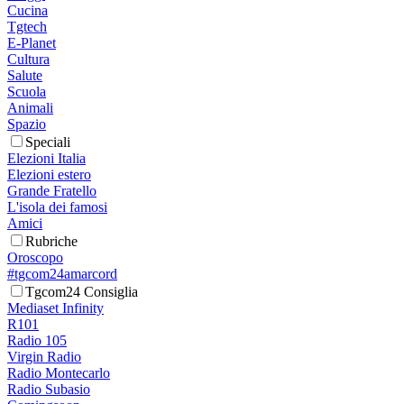
Cucina
Tgtech
E-Planet
Cultura
Salute
Scuola
Animali
Spazio
Speciali
Elezioni Italia
Elezioni estero
Grande Fratello
L'isola dei famosi
Amici
Rubriche
Oroscopo
#tgcom24amarcord
Tgcom24 Consiglia
Mediaset Infinity
R101
Radio 105
Virgin Radio
Radio Montecarlo
Radio Subasio