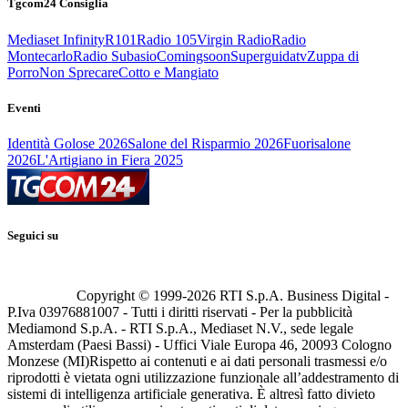
Tgcom24 Consiglia
Mediaset Infinity
R101
Radio 105
Virgin Radio
Radio
Montecarlo
Radio Subasio
Comingsoon
Superguidatv
Zuppa di
Porro
Non Sprecare
Cotto e Mangiato
Eventi
Identità Golose 2026
Salone del Risparmio 2026
Fuorisalone
2026
L'Artigiano in Fiera 2025
Seguici su
Copyright © 1999-
2026
RTI S.p.A. Business Digital -
P.Iva 03976881007 - Tutti i diritti riservati - Per la pubblicità
Mediamond S.p.A. - RTI S.p.A., Mediaset N.V., sede legale
Amsterdam (Paesi Bassi) - Uffici Viale Europa 46, 20093 Cologno
Monzese (MI)
Rispetto ai contenuti e ai dati personali trasmessi e/o
riprodotti è vietata ogni utilizzazione funzionale all’addestramento di
sistemi di intelligenza artificiale generativa. È altresì fatto divieto