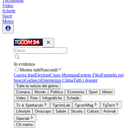
TgcomMag
Video
Schede
Sport
Meteo
In evidenza
Mostra tutti
Nascondi
Guerra Iran
Elezioni
Crans Montana
Epstein Files
Famiglia nel
bosco
Garlasco
Emergenza Clima
Tutti i dossier
Tutte le notizie del giorno
Cronaca
Mondo
Politica
Economia
Sport
Meteo
Video
Foto
Infografiche
Schede
Tv & Spettacolo
TgcomLab
TgcomMag
TgTech
Lifestyle
Oroscopo
Salute
Skuola
Cultura
Animali
Speciali
Chi siamo