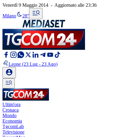
Venerdì 9 Maggio 2014
-
Aggiornato alle
23:36
Milano
28°
Leone
(23 Lug - 23 Ago)
Ultim'ora
Cronaca
Mondo
Economia
TgcomLab
Televisione