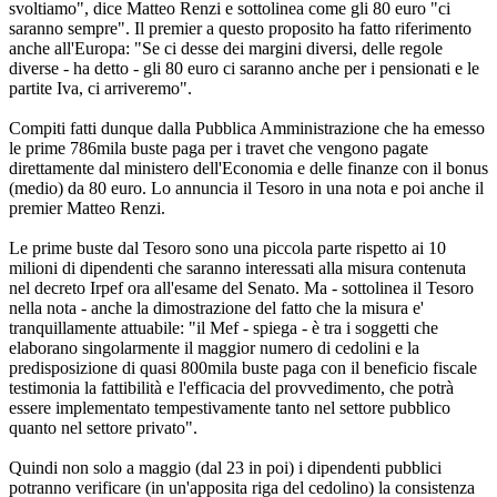
svoltiamo", dice Matteo Renzi e sottolinea come gli 80 euro "ci
saranno sempre". Il premier a questo proposito ha fatto riferimento
anche all'Europa: "Se ci desse dei margini diversi, delle regole
diverse - ha detto - gli 80 euro ci saranno anche per i pensionati e le
partite Iva, ci arriveremo".
Compiti fatti dunque dalla Pubblica Amministrazione che ha emesso
le prime 786mila buste paga per i travet che vengono pagate
direttamente dal ministero dell'Economia e delle finanze con il bonus
(medio) da 80 euro. Lo annuncia il Tesoro in una nota e poi anche il
premier Matteo Renzi.
Le prime buste dal Tesoro sono una piccola parte rispetto ai 10
milioni di dipendenti che saranno interessati alla misura contenuta
nel decreto Irpef ora all'esame del Senato. Ma - sottolinea il Tesoro
nella nota - anche la dimostrazione del fatto che la misura e'
tranquillamente attuabile: "il Mef - spiega - è tra i soggetti che
elaborano singolarmente il maggior numero di cedolini e la
predisposizione di quasi 800mila buste paga con il beneficio fiscale
testimonia la fattibilità e l'efficacia del provvedimento, che potrà
essere implementato tempestivamente tanto nel settore pubblico
quanto nel settore privato".
Quindi non solo a maggio (dal 23 in poi) i dipendenti pubblici
potranno verificare (in un'apposita riga del cedolino) la consistenza