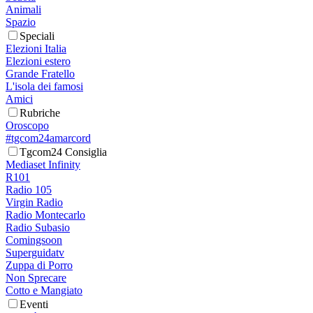
Animali
Spazio
Speciali
Elezioni Italia
Elezioni estero
Grande Fratello
L'isola dei famosi
Amici
Rubriche
Oroscopo
#tgcom24amarcord
Tgcom24 Consiglia
Mediaset Infinity
R101
Radio 105
Virgin Radio
Radio Montecarlo
Radio Subasio
Comingsoon
Superguidatv
Zuppa di Porro
Non Sprecare
Cotto e Mangiato
Eventi