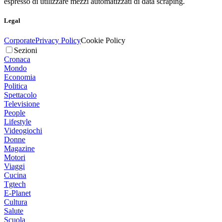
espresso di utilizzare mezzi automatizzati di data scraping.
Legal
Corporate
Privacy Policy
Cookie Policy
Sezioni
Cronaca
Mondo
Economia
Politica
Spettacolo
Televisione
People
Lifestyle
Videogiochi
Donne
Magazine
Motori
Viaggi
Cucina
Tgtech
E-Planet
Cultura
Salute
Scuola