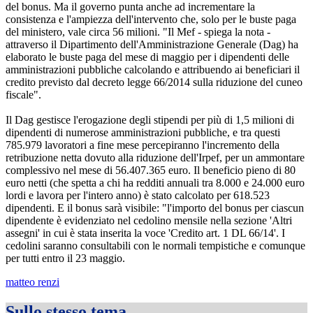
del bonus. Ma il governo punta anche ad incrementare la
consistenza e l'ampiezza dell'intervento che, solo per le buste paga
del ministero, vale circa 56 milioni. "Il Mef - spiega la nota -
attraverso il Dipartimento dell'Amministrazione Generale (Dag) ha
elaborato le buste paga del mese di maggio per i dipendenti delle
amministrazioni pubbliche calcolando e attribuendo ai beneficiari il
credito previsto dal decreto legge 66/2014 sulla riduzione del cuneo
fiscale".
Il Dag gestisce l'erogazione degli stipendi per più di 1,5 milioni di
dipendenti di numerose amministrazioni pubbliche, e tra questi
785.979 lavoratori a fine mese percepiranno l'incremento della
retribuzione netta dovuto alla riduzione dell'Irpef, per un ammontare
complessivo nel mese di 56.407.365 euro. Il beneficio pieno di 80
euro netti (che spetta a chi ha redditi annuali tra 8.000 e 24.000 euro
lordi e lavora per l'intero anno) è stato calcolato per 618.523
dipendenti. E il bonus sarà visibile: "l'importo del bonus per ciascun
dipendente è evidenziato nel cedolino mensile nella sezione 'Altri
assegni' in cui è stata inserita la voce 'Credito art. 1 DL 66/14'. I
cedolini saranno consultabili con le normali tempistiche e comunque
per tutti entro il 23 maggio.
matteo renzi
Sullo stesso tema