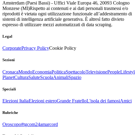
Amsterdam (Paesi Bassi) - Uffici Viale Europa 46, 20093 Cologno
Monzese (MI)
Rispetto ai contenuti e ai dati personali trasmessi e/o
riprodotti è vietata ogni utilizzazione funzionale all’addestramento di
sistemi di intelligenza artificiale generativa. È altresì fatto divieto
espresso di utilizzare mezzi automatizzati di data scraping.
Legal
Corporate
Privacy Policy
Cookie Policy
Sezioni
Cronaca
Mondo
Economia
Politica
Spettacolo
Televisione
People
Lifestyl
Planet
Cultura
Salute
Scuola
Animali
Spazio
Speciali
Elezioni Italia
Elezioni estero
Grande Fratello
L'isola dei famosi
Amici
Rubriche
Oroscopo
#tgcom24amarcord