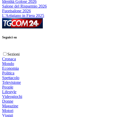
Identità Golose 2026
Salone del Risparmio 2026
Fuorisalone 2026
L'Artigiano in Fiera 2025
Seguici su
Sezioni
Cronaca
Mondo
Economia
Politica
Spettacolo
Televisione
People
Lifestyle
Videogiochi
Donne
Magazine
Motori
Viaggi