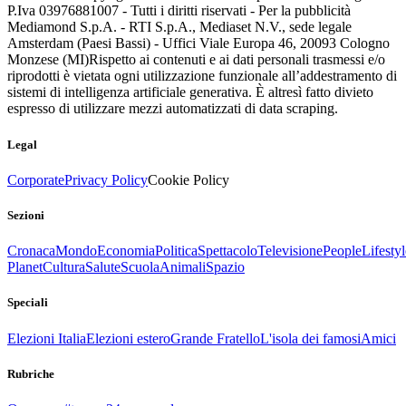
P.Iva 03976881007 - Tutti i diritti riservati - Per la pubblicità
Mediamond S.p.A. - RTI S.p.A., Mediaset N.V., sede legale
Amsterdam (Paesi Bassi) - Uffici Viale Europa 46, 20093 Cologno
Monzese (MI)
Rispetto ai contenuti e ai dati personali trasmessi e/o
riprodotti è vietata ogni utilizzazione funzionale all’addestramento di
sistemi di intelligenza artificiale generativa. È altresì fatto divieto
espresso di utilizzare mezzi automatizzati di data scraping.
Legal
Corporate
Privacy Policy
Cookie Policy
Sezioni
Cronaca
Mondo
Economia
Politica
Spettacolo
Televisione
People
Lifestyl
Planet
Cultura
Salute
Scuola
Animali
Spazio
Speciali
Elezioni Italia
Elezioni estero
Grande Fratello
L'isola dei famosi
Amici
Rubriche