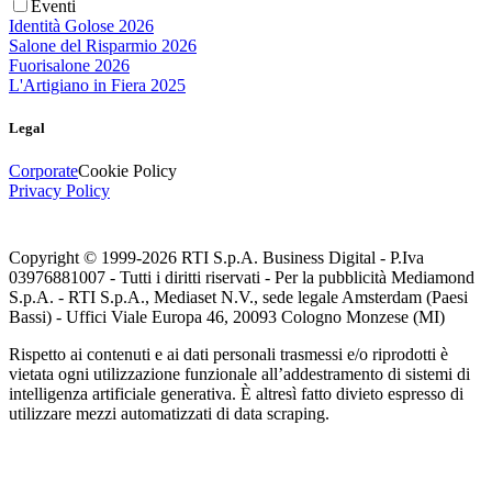
Eventi
Identità Golose 2026
Salone del Risparmio 2026
Fuorisalone 2026
L'Artigiano in Fiera 2025
Legal
Corporate
Cookie Policy
Privacy Policy
Copyright © 1999-
2026
RTI S.p.A. Business Digital - P.Iva
03976881007 - Tutti i diritti riservati - Per la pubblicità Mediamond
S.p.A. - RTI S.p.A., Mediaset N.V., sede legale Amsterdam (Paesi
Bassi) - Uffici Viale Europa 46, 20093 Cologno Monzese (MI)
Rispetto ai contenuti e ai dati personali trasmessi e/o riprodotti è
vietata ogni utilizzazione funzionale all’addestramento di sistemi di
intelligenza artificiale generativa. È altresì fatto divieto espresso di
utilizzare mezzi automatizzati di data scraping.