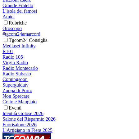
Grande Fratello
L'isola dei famosi
Amici
Rubriche
Oroscopo
#tgcom24amarcord
Tgcom24 Consiglia
Mediaset Infinity
R101
Radio 105
Virgin Radio
Radio Montecarlo
Radio Subasio
Comingsoon
Superguidatv
Zuppa di Porro
Non Sprecare
Cotto e Mangiato
Eventi
Identità Golose 2026
Salone del Risparmio 2026
Fuorisalone 2026
L'Artigiano in Fiera 2025