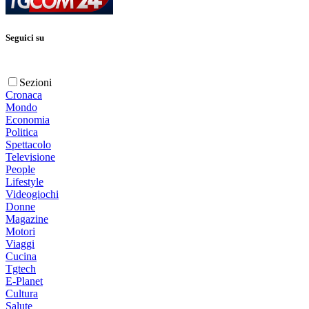
Seguici su
Sezioni
Cronaca
Mondo
Economia
Politica
Spettacolo
Televisione
People
Lifestyle
Videogiochi
Donne
Magazine
Motori
Viaggi
Cucina
Tgtech
E-Planet
Cultura
Salute