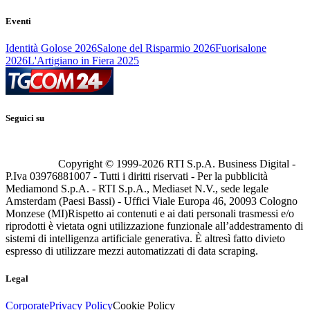
Eventi
Identità Golose 2026
Salone del Risparmio 2026
Fuorisalone
2026
L'Artigiano in Fiera 2025
Seguici su
Copyright © 1999-
2026
RTI S.p.A. Business Digital -
P.Iva 03976881007 - Tutti i diritti riservati - Per la pubblicità
Mediamond S.p.A. - RTI S.p.A., Mediaset N.V., sede legale
Amsterdam (Paesi Bassi) - Uffici Viale Europa 46, 20093 Cologno
Monzese (MI)
Rispetto ai contenuti e ai dati personali trasmessi e/o
riprodotti è vietata ogni utilizzazione funzionale all’addestramento di
sistemi di intelligenza artificiale generativa. È altresì fatto divieto
espresso di utilizzare mezzi automatizzati di data scraping.
Legal
Corporate
Privacy Policy
Cookie Policy