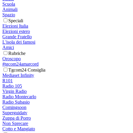
Scuola
Animali
Spazio
Speciali
Elezioni Italia
Elezioni estero
Grande Fratello
L'isola dei famosi
Amici
Rubriche
Oroscopo
#tgcom24amarcord
Tgcom24 Consiglia
Mediaset Infinity
R101
Radio 105
Virgin Radio
Radio Montecarlo
Radio Subasio
Comingsoon
Superguidatv
Zuppa di Porro
Non Sprecare
Cotto e Mangiato