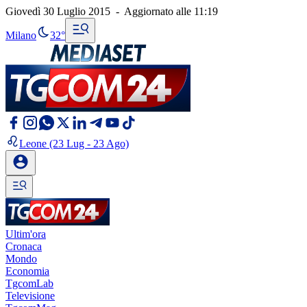
Giovedì 30 Luglio 2015
-
Aggiornato alle
11:19
Milano
32°
Leone
(23 Lug - 23 Ago)
Ultim'ora
Cronaca
Mondo
Economia
TgcomLab
Televisione