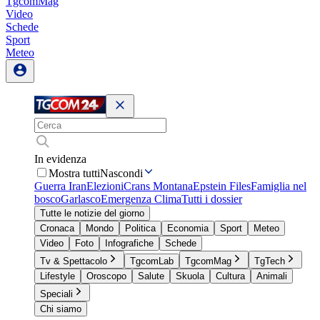
TgcomMag
Video
Schede
Sport
Meteo
In evidenza
Mostra tutti
Nascondi
Guerra Iran
Elezioni
Crans Montana
Epstein Files
Famiglia nel
bosco
Garlasco
Emergenza Clima
Tutti i dossier
Tutte le notizie del giorno
Cronaca
Mondo
Politica
Economia
Sport
Meteo
Video
Foto
Infografiche
Schede
Tv & Spettacolo
TgcomLab
TgcomMag
TgTech
Lifestyle
Oroscopo
Salute
Skuola
Cultura
Animali
Speciali
Chi siamo