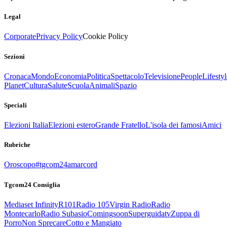
Legal
Corporate
Privacy Policy
Cookie Policy
Sezioni
Cronaca
Mondo
Economia
Politica
Spettacolo
Televisione
People
Lifestyl
Planet
Cultura
Salute
Scuola
Animali
Spazio
Speciali
Elezioni Italia
Elezioni estero
Grande Fratello
L'isola dei famosi
Amici
Rubriche
Oroscopo
#tgcom24amarcord
Tgcom24 Consiglia
Mediaset Infinity
R101
Radio 105
Virgin Radio
Radio
Montecarlo
Radio Subasio
Comingsoon
Superguidatv
Zuppa di
Porro
Non Sprecare
Cotto e Mangiato