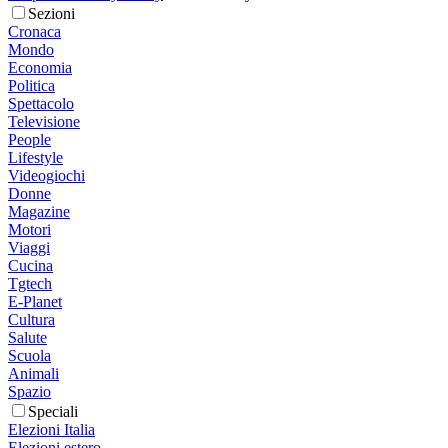
Sezioni
Cronaca
Mondo
Economia
Politica
Spettacolo
Televisione
People
Lifestyle
Videogiochi
Donne
Magazine
Motori
Viaggi
Cucina
Tgtech
E-Planet
Cultura
Salute
Scuola
Animali
Spazio
Speciali
Elezioni Italia
Elezioni estero