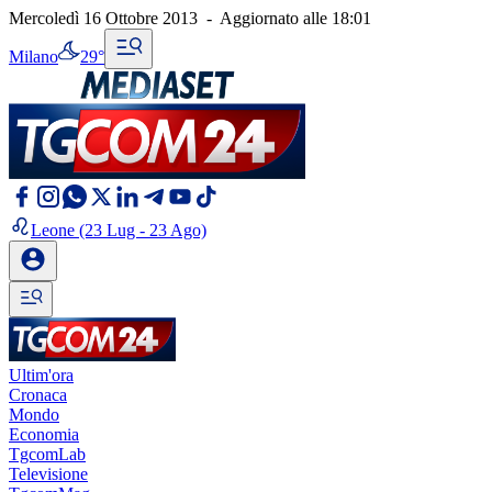
Mercoledì 16 Ottobre 2013
-
Aggiornato alle
18:01
Milano
29°
Leone
(23 Lug - 23 Ago)
Ultim'ora
Cronaca
Mondo
Economia
TgcomLab
Televisione