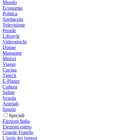
Mondo
Economia
Politica
Spettacolo
Televisione
People
Lifestyle
Videogiochi
Donne
Magazine
Motori
Viaggi
Cucina
Tgtech
E-Planet
Cultura
Salute
Scuola
Animali
Spazio
Speciali
Elezioni Italia
Elezioni estero
Grande Fratello
L'isola dei famosi