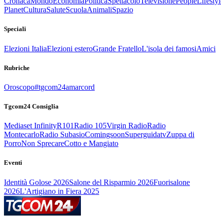
Cronaca
Mondo
Economia
Politica
Spettacolo
Televisione
People
Lifestyl
Planet
Cultura
Salute
Scuola
Animali
Spazio
Speciali
Elezioni Italia
Elezioni estero
Grande Fratello
L'isola dei famosi
Amici
Rubriche
Oroscopo
#tgcom24amarcord
Tgcom24 Consiglia
Mediaset Infinity
R101
Radio 105
Virgin Radio
Radio
Montecarlo
Radio Subasio
Comingsoon
Superguidatv
Zuppa di
Porro
Non Sprecare
Cotto e Mangiato
Eventi
Identità Golose 2026
Salone del Risparmio 2026
Fuorisalone
2026
L'Artigiano in Fiera 2025