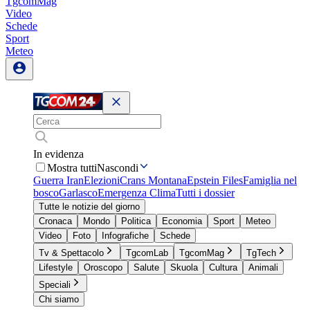
TgcomMag
Video
Schede
Sport
Meteo
In evidenza
Mostra tutti
Nascondi
Guerra Iran
Elezioni
Crans Montana
Epstein Files
Famiglia nel
bosco
Garlasco
Emergenza Clima
Tutti i dossier
Tutte le notizie del giorno
Cronaca
Mondo
Politica
Economia
Sport
Meteo
Video
Foto
Infografiche
Schede
Tv & Spettacolo
TgcomLab
TgcomMag
TgTech
Lifestyle
Oroscopo
Salute
Skuola
Cultura
Animali
Speciali
Chi siamo