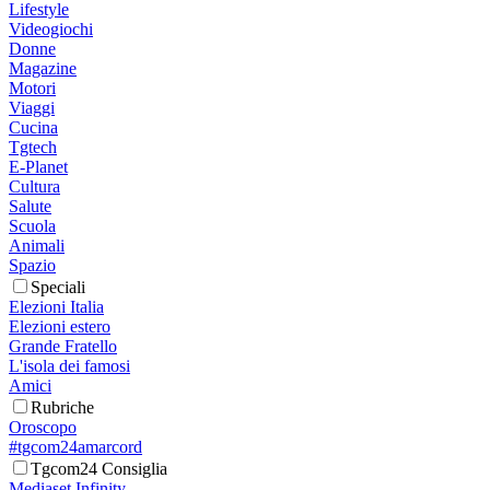
Lifestyle
Videogiochi
Donne
Magazine
Motori
Viaggi
Cucina
Tgtech
E-Planet
Cultura
Salute
Scuola
Animali
Spazio
Speciali
Elezioni Italia
Elezioni estero
Grande Fratello
L'isola dei famosi
Amici
Rubriche
Oroscopo
#tgcom24amarcord
Tgcom24 Consiglia
Mediaset Infinity