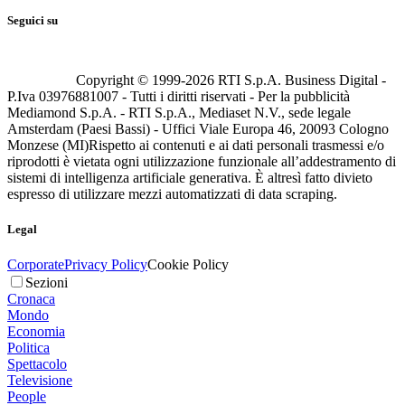
Seguici su
Copyright © 1999-
2026
RTI S.p.A. Business Digital -
P.Iva 03976881007 - Tutti i diritti riservati - Per la pubblicità
Mediamond S.p.A. - RTI S.p.A., Mediaset N.V., sede legale
Amsterdam (Paesi Bassi) - Uffici Viale Europa 46, 20093 Cologno
Monzese (MI)
Rispetto ai contenuti e ai dati personali trasmessi e/o
riprodotti è vietata ogni utilizzazione funzionale all’addestramento di
sistemi di intelligenza artificiale generativa. È altresì fatto divieto
espresso di utilizzare mezzi automatizzati di data scraping.
Legal
Corporate
Privacy Policy
Cookie Policy
Sezioni
Cronaca
Mondo
Economia
Politica
Spettacolo
Televisione
People