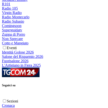
R101
Radio 105
Virgin Radio
Radio Montecarlo
Radio Subasio
Comingsoon
Superguidatv
Zuppa di Porro
Non Sprecare
Cotto e Mangiato
Eventi
Identità Golose 2026
Salone del Risparmio 2026
Fuorisalone 2026
L'Artigiano in Fiera 2025
Seguici su
Sezioni
Cronaca