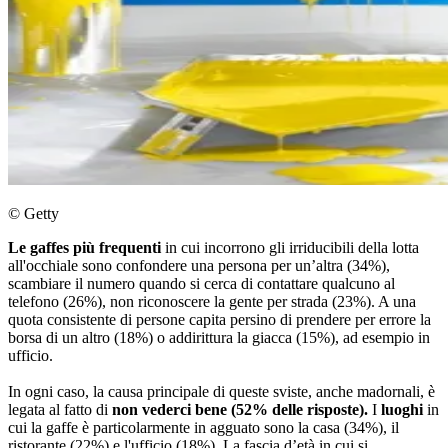
© Getty
Le gaffes più frequenti
in cui incorrono gli irriducibili della lotta
all'occhiale sono confondere una persona per un’altra (34%),
scambiare il numero quando si cerca di contattare qualcuno al
telefono (26%), non riconoscere la gente per strada (23%). A una
quota consistente di persone capita persino di prendere per errore la
borsa di un altro (18%) o addirittura la giacca (15%), ad esempio in
ufficio.
In ogni caso, la causa principale di queste sviste, anche madornali, è
legata al fatto di
non vederci bene (52% delle risposte).
I
luoghi
in
cui la gaffe è particolarmente in agguato sono la casa (34%), il
ristorante (22%) e l'ufficio (18%). La fascia d’età in cui si