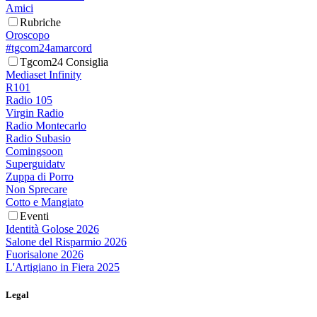
Amici
Rubriche
Oroscopo
#tgcom24amarcord
Tgcom24 Consiglia
Mediaset Infinity
R101
Radio 105
Virgin Radio
Radio Montecarlo
Radio Subasio
Comingsoon
Superguidatv
Zuppa di Porro
Non Sprecare
Cotto e Mangiato
Eventi
Identità Golose 2026
Salone del Risparmio 2026
Fuorisalone 2026
L'Artigiano in Fiera 2025
Legal