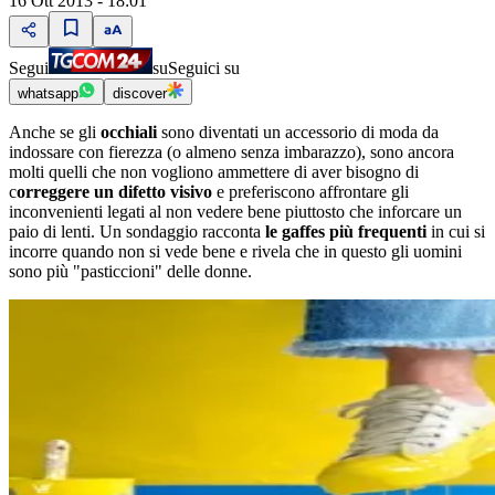
16 Ott 2013 - 18:01
Segui
su
Seguici su
whatsapp
discover
Anche se gli
occhiali
sono diventati un accessorio di moda da
indossare con fierezza (o almeno senza imbarazzo), sono ancora
molti quelli che non vogliono ammettere di aver bisogno di
c
orreggere un difetto visivo
e preferiscono affrontare gli
inconvenienti legati al non vedere bene piuttosto che inforcare un
paio di lenti. Un sondaggio racconta
le gaffes più frequenti
in cui si
incorre quando non si vede bene e rivela che in questo gli uomini
sono più "pasticcioni" delle donne.