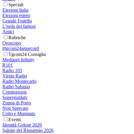
Speciali
Elezioni Italia
Elezioni estero
Grande Fratello
L'isola dei famosi
Amici
Rubriche
Oroscopo
#tgcom24amarcord
Tgcom24 Consiglia
Mediaset Infinity
R101
Radio 105
Virgin Radio
Radio Montecarlo
Radio Subasio
Comingsoon
Superguidatv
Zuppa di Porro
Non Sprecare
Cotto e Mangiato
Eventi
Identità Golose 2026
Salone del Risparmio 2026