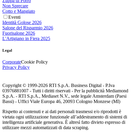
Zuppa di Porro
Non Sprecare
Cotto e Mangiato
Eventi
Identità Golose 2026
Salone del Risparmio 2026
Fuorisalone 2026
L'Artigiano in Fiera 2025
Legal
Corporate
Cookie Policy
Privacy Policy
Copyright © 1999-
2026
RTI S.p.A. Business Digital - P.Iva
03976881007 - Tutti i diritti riservati - Per la pubblicità Mediamond
S.p.A. - RTI S.p.A., Mediaset N.V., sede legale Amsterdam (Paesi
Bassi) - Uffici Viale Europa 46, 20093 Cologno Monzese (MI)
Rispetto ai contenuti e ai dati personali trasmessi e/o riprodotti è
vietata ogni utilizzazione funzionale all’addestramento di sistemi di
intelligenza artificiale generativa. È altresì fatto divieto espresso di
utilizzare mezzi automatizzati di data scraping.