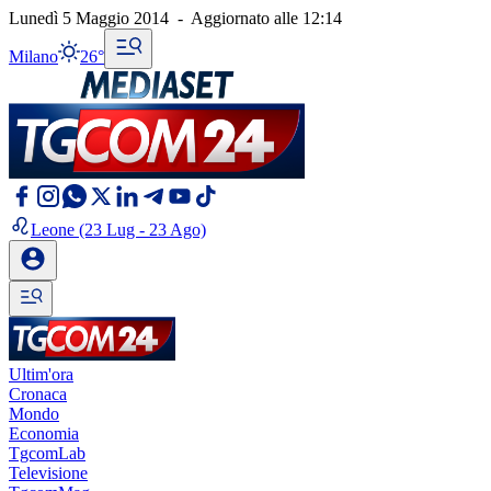
Lunedì 5 Maggio 2014
-
Aggiornato alle
12:14
Milano
26°
Leone
(23 Lug - 23 Ago)
Ultim'ora
Cronaca
Mondo
Economia
TgcomLab
Televisione