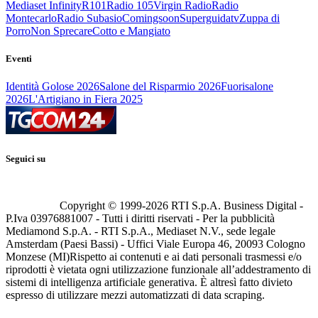
Mediaset Infinity
R101
Radio 105
Virgin Radio
Radio
Montecarlo
Radio Subasio
Comingsoon
Superguidatv
Zuppa di
Porro
Non Sprecare
Cotto e Mangiato
Eventi
Identità Golose 2026
Salone del Risparmio 2026
Fuorisalone
2026
L'Artigiano in Fiera 2025
Seguici su
Copyright © 1999-
2026
RTI S.p.A. Business Digital -
P.Iva 03976881007 - Tutti i diritti riservati - Per la pubblicità
Mediamond S.p.A. - RTI S.p.A., Mediaset N.V., sede legale
Amsterdam (Paesi Bassi) - Uffici Viale Europa 46, 20093 Cologno
Monzese (MI)
Rispetto ai contenuti e ai dati personali trasmessi e/o
riprodotti è vietata ogni utilizzazione funzionale all’addestramento di
sistemi di intelligenza artificiale generativa. È altresì fatto divieto
espresso di utilizzare mezzi automatizzati di data scraping.