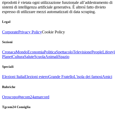
riprodotti è vietata ogni utilizzazione funzionale all’addestramento di
sistemi di intelligenza artificiale generativa. È altresì fatto divieto
espresso di utilizzare mezzi automatizzati di data scraping.
Legal
Corporate
Privacy Policy
Cookie Policy
Sezioni
Cronaca
Mondo
Economia
Politica
Spettacolo
Televisione
People
Lifestyl
Planet
Cultura
Salute
Scuola
Animali
Spazio
Speciali
Elezioni Italia
Elezioni estero
Grande Fratello
L'isola dei famosi
Amici
Rubriche
Oroscopo
#tgcom24amarcord
Tgcom24 Consiglia