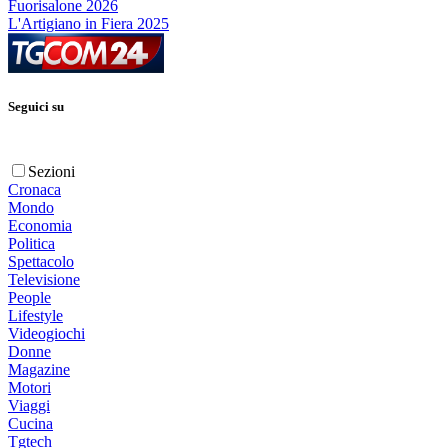
Fuorisalone 2026
L'Artigiano in Fiera 2025
Seguici su
Sezioni
Cronaca
Mondo
Economia
Politica
Spettacolo
Televisione
People
Lifestyle
Videogiochi
Donne
Magazine
Motori
Viaggi
Cucina
Tgtech