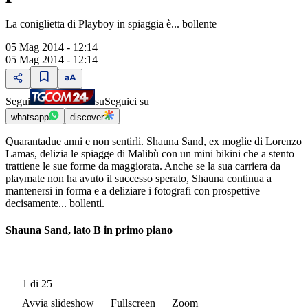
La coniglietta di Playboy in spiaggia è... bollente
05 Mag 2014 - 12:14
05 Mag 2014 - 12:14
Segui
su
Seguici su
whatsapp
discover
Quarantadue anni e non sentirli. Shauna Sand, ex moglie di Lorenzo
Lamas, delizia le spiagge di Malibù con un mini bikini che a stento
trattiene le sue forme da maggiorata. Anche se la sua carriera da
playmate non ha avuto il successo sperato, Shauna continua a
mantenersi in forma e a deliziare i fotografi con prospettive
decisamente... bollenti.
Shauna Sand, lato B in primo piano
1
di 25
Avvia slideshow
Fullscreen
Zoom