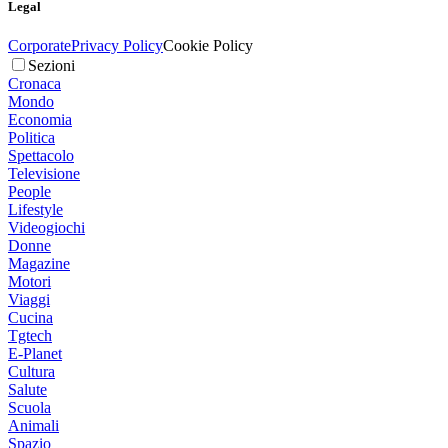
Legal
Corporate
Privacy Policy
Cookie Policy
Sezioni
Cronaca
Mondo
Economia
Politica
Spettacolo
Televisione
People
Lifestyle
Videogiochi
Donne
Magazine
Motori
Viaggi
Cucina
Tgtech
E-Planet
Cultura
Salute
Scuola
Animali
Spazio