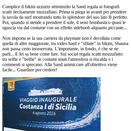
Complice il bikini azzurro striminzito la Sand regala ai fotografi
scatti decisamente mozzafiato. Prima si piega in avanti per prendere
la tavola da surf mostrando tutto lo splendore del suo lato B perfetto.
Poi, quando si stende a prendere il sole, il seno bombastico quasi le
sguscia via dal costume con un effetto sideboob alquanto piccante...
Non importa se la sua carriera da playmate non è decollata come
quella di altre maggiorate, tra video hard e "sfilate" in bikini, Shauna
non passa certo inosservata. L'importante, in fondo, è che se ne
parli... E lei sa bene come fare. Sui social regala scatti mozzafiato:
tra selfie e "belfie" in costumi retati l'atmosfera si riscalda e i
commenti si sprecano. Alla Sand ammiccare all'obiettivo viene
facile... Guardare per credere!