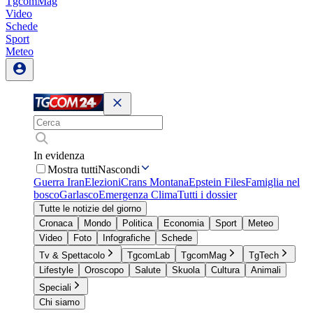
TgcomMag
Video
Schede
Sport
Meteo
In evidenza
Mostra tutti
Nascondi
Guerra Iran
Elezioni
Crans Montana
Epstein Files
Famiglia nel
bosco
Garlasco
Emergenza Clima
Tutti i dossier
Tutte le notizie del giorno
Cronaca
Mondo
Politica
Economia
Sport
Meteo
Video
Foto
Infografiche
Schede
Tv & Spettacolo
TgcomLab
TgcomMag
TgTech
Lifestyle
Oroscopo
Salute
Skuola
Cultura
Animali
Speciali
Chi siamo