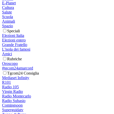
E-Planet
Cultura
Salute
Scuola
Animali
Spazio
Speciali
Elezioni Italia
Elezioni estero
Grande Fratello
L'isola dei famosi
Amici
Rubriche
Oroscopo
#tgcom24amarcord
Tgcom24 Consiglia
Mediaset Infinity
R101
Radio 105
Virgin Radio
Radio Montecarlo
Radio Subasio
Comingsoon
Superguidatv