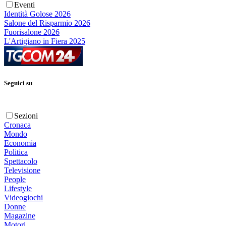
Eventi
Identità Golose 2026
Salone del Risparmio 2026
Fuorisalone 2026
L'Artigiano in Fiera 2025
Seguici su
Sezioni
Cronaca
Mondo
Economia
Politica
Spettacolo
Televisione
People
Lifestyle
Videogiochi
Donne
Magazine
Motori