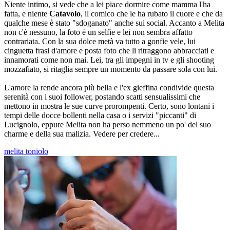
Niente intimo, si vede che a lei piace dormire come mamma l'ha
fatta, e niente
Catavolo
, il comico che le ha rubato il cuore e che da
qualche mese è stato "sdoganato" anche sui social. Accanto a Melita
non c'è nessuno, la foto è un selfie e lei non sembra affatto
contrariata. Con la sua dolce metà va tutto a gonfie vele, lui
cinguetta frasi d'amore e posta foto che li ritraggono abbracciati e
innamorati come non mai. Lei, tra gli impegni in tv e gli shooting
mozzafiato, si ritaglia sempre un momento da passare sola con lui.
L'amore la rende ancora più bella e l'ex gieffina condivide questa
serenità con i suoi follower, postando scatti sensualissimi che
mettono in mostra le sue curve prorompenti. Certo, sono lontani i
tempi delle docce bollenti nella casa o i servizi "piccanti" di
Lucignolo, eppure Melita non ha perso nemmeno un po' del suo
charme e della sua malizia. Vedere per credere...
melita toniolo