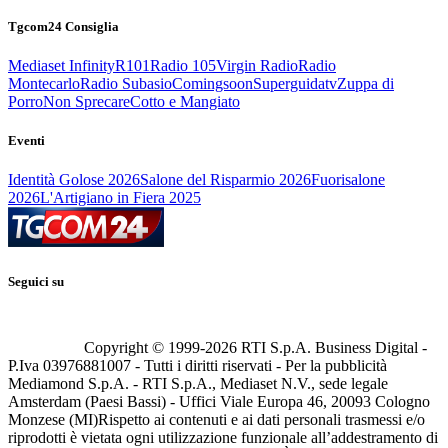
Tgcom24 Consiglia
Mediaset Infinity
R101
Radio 105
Virgin Radio
Radio
Montecarlo
Radio Subasio
Comingsoon
Superguidatv
Zuppa di
Porro
Non Sprecare
Cotto e Mangiato
Eventi
Identità Golose 2026
Salone del Risparmio 2026
Fuorisalone
2026
L'Artigiano in Fiera 2025
Seguici su
Copyright © 1999-
2026
RTI S.p.A. Business Digital -
P.Iva 03976881007 - Tutti i diritti riservati - Per la pubblicità
Mediamond S.p.A. - RTI S.p.A., Mediaset N.V., sede legale
Amsterdam (Paesi Bassi) - Uffici Viale Europa 46, 20093 Cologno
Monzese (MI)
Rispetto ai contenuti e ai dati personali trasmessi e/o
riprodotti è vietata ogni utilizzazione funzionale all’addestramento di