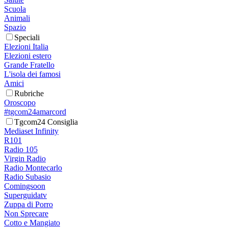
Scuola
Animali
Spazio
Speciali
Elezioni Italia
Elezioni estero
Grande Fratello
L'isola dei famosi
Amici
Rubriche
Oroscopo
#tgcom24amarcord
Tgcom24 Consiglia
Mediaset Infinity
R101
Radio 105
Virgin Radio
Radio Montecarlo
Radio Subasio
Comingsoon
Superguidatv
Zuppa di Porro
Non Sprecare
Cotto e Mangiato