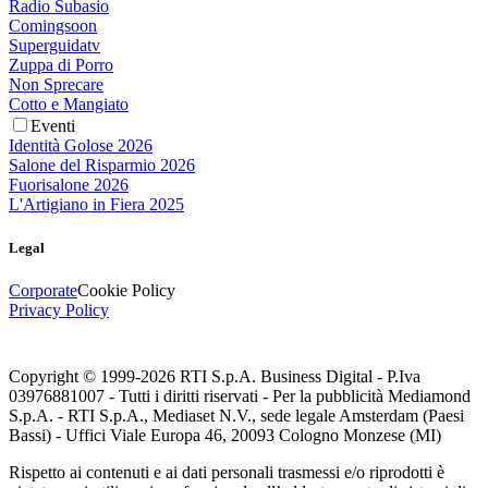
Radio Subasio
Comingsoon
Superguidatv
Zuppa di Porro
Non Sprecare
Cotto e Mangiato
Eventi
Identità Golose 2026
Salone del Risparmio 2026
Fuorisalone 2026
L'Artigiano in Fiera 2025
Legal
Corporate
Cookie Policy
Privacy Policy
Copyright © 1999-
2026
RTI S.p.A. Business Digital - P.Iva
03976881007 - Tutti i diritti riservati - Per la pubblicità Mediamond
S.p.A. - RTI S.p.A., Mediaset N.V., sede legale Amsterdam (Paesi
Bassi) - Uffici Viale Europa 46, 20093 Cologno Monzese (MI)
Rispetto ai contenuti e ai dati personali trasmessi e/o riprodotti è