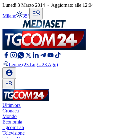
Lunedì 3 Marzo 2014
-
Aggiornato alle
12:04
Milano
35°
Leone
(23 Lug - 23 Ago)
Ultim'ora
Cronaca
Mondo
Economia
TgcomLab
Televisione