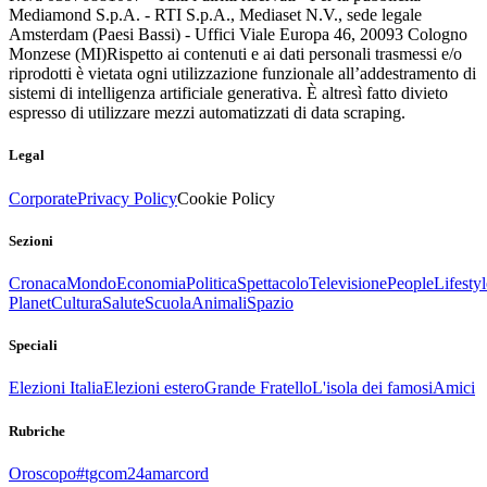
Mediamond S.p.A. - RTI S.p.A., Mediaset N.V., sede legale
Amsterdam (Paesi Bassi) - Uffici Viale Europa 46, 20093 Cologno
Monzese (MI)
Rispetto ai contenuti e ai dati personali trasmessi e/o
riprodotti è vietata ogni utilizzazione funzionale all’addestramento di
sistemi di intelligenza artificiale generativa. È altresì fatto divieto
espresso di utilizzare mezzi automatizzati di data scraping.
Legal
Corporate
Privacy Policy
Cookie Policy
Sezioni
Cronaca
Mondo
Economia
Politica
Spettacolo
Televisione
People
Lifestyl
Planet
Cultura
Salute
Scuola
Animali
Spazio
Speciali
Elezioni Italia
Elezioni estero
Grande Fratello
L'isola dei famosi
Amici
Rubriche
Oroscopo
#tgcom24amarcord