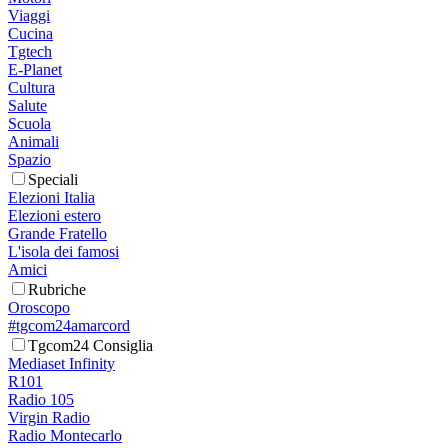
Viaggi
Cucina
Tgtech
E-Planet
Cultura
Salute
Scuola
Animali
Spazio
Speciali
Elezioni Italia
Elezioni estero
Grande Fratello
L'isola dei famosi
Amici
Rubriche
Oroscopo
#tgcom24amarcord
Tgcom24 Consiglia
Mediaset Infinity
R101
Radio 105
Virgin Radio
Radio Montecarlo