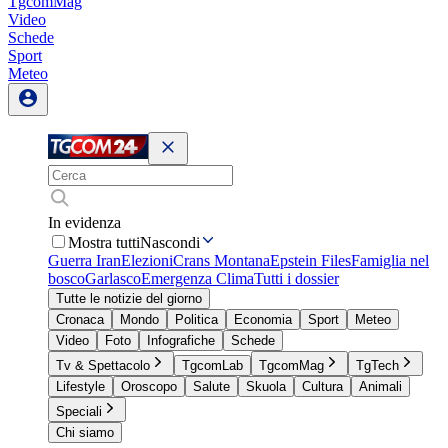
TgcomMag
Video
Schede
Sport
Meteo
In evidenza
Mostra tutti
Nascondi
Guerra Iran
Elezioni
Crans Montana
Epstein Files
Famiglia nel
bosco
Garlasco
Emergenza Clima
Tutti i dossier
Tutte le notizie del giorno
Cronaca
Mondo
Politica
Economia
Sport
Meteo
Video
Foto
Infografiche
Schede
Tv & Spettacolo
TgcomLab
TgcomMag
TgTech
Lifestyle
Oroscopo
Salute
Skuola
Cultura
Animali
Speciali
Chi siamo