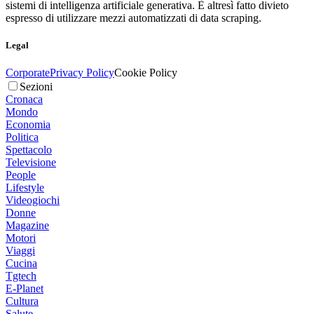
sistemi di intelligenza artificiale generativa. È altresì fatto divieto
espresso di utilizzare mezzi automatizzati di data scraping.
Legal
Corporate
Privacy Policy
Cookie Policy
Sezioni
Cronaca
Mondo
Economia
Politica
Spettacolo
Televisione
People
Lifestyle
Videogiochi
Donne
Magazine
Motori
Viaggi
Cucina
Tgtech
E-Planet
Cultura
Salute