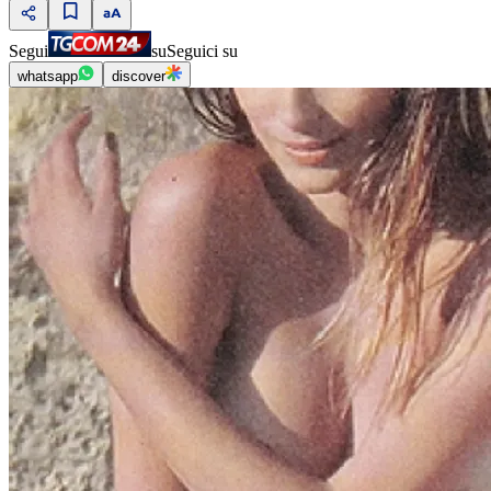
Segui
su
Seguici su
whatsapp
discover