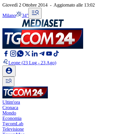
Giovedì 2 Ottobre 2014
-
Aggiornato alle
13:02
Milano
34°
Leone
(23 Lug - 23 Ago)
Ultim'ora
Cronaca
Mondo
Economia
TgcomLab
Televisione