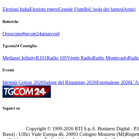
Elezioni Italia
Elezioni estero
Grande Fratello
L'isola dei famosi
Amici
Rubriche
Oroscopo
#tgcom24amarcord
Tgcom24 Consiglia
Mediaset Infinity
R101
Radio 105
Virgin Radio
Radio Montecarlo
Radio
Eventi
Identità Golose 2026
Salone del Risparmio 2026
Fuorisalone 2026
L'Ar
Seguici su
Copyright © 1999-
2026
RTI S.p.A. Business Digital - P.I
Bassi) - Uffici Viale Europa 46, 20093 Cologno Monzese (MI)
Rispett