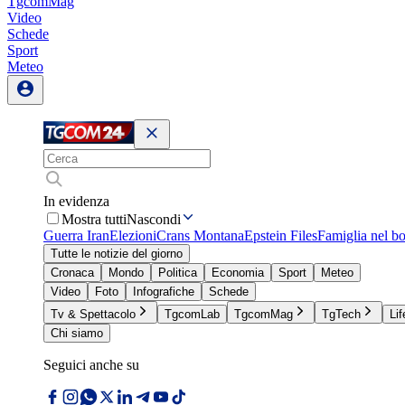
TgcomMag
Video
Schede
Sport
Meteo
In evidenza
Mostra tutti
Nascondi
Guerra Iran
Elezioni
Crans Montana
Epstein Files
Famiglia nel b
Tutte le notizie del giorno
Cronaca
Mondo
Politica
Economia
Sport
Meteo
Video
Foto
Infografiche
Schede
Tv & Spettacolo
TgcomLab
TgcomMag
TgTech
Lif
Chi siamo
Seguici anche su