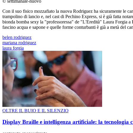
© settimanale-nuovo
Con il suo fisico mozzafiato la nuova Rodriguez ha sicuramente le cart
trampolino di lancio e, nel cast di Pechino Express, si è già fatta notar
bionda bomba sexy la "professoressa" de "L'Eredità" Laura Forgia a Roca
fascino acqua e sapone e quelle forme conturbanti è già a metà del c
belen rodriguez
mariana rodriguez
laura forgia
OLTRE IL BUIO E IL SILENZIO
Display Braille e intelligenza artificiale: la tecnologi