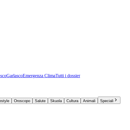
osco
Garlasco
Emergenza Clima
Tutti i dossier
estyle
Oroscopo
Salute
Skuola
Cultura
Animali
Speciali