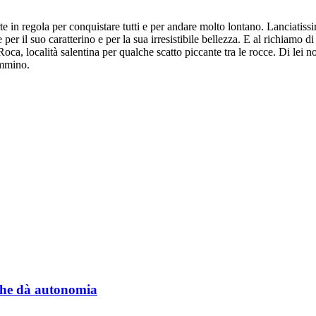
e in regola per conquistare tutti e per andare molto lontano. Lanciatiss
e per il suo caratterino e per la sua irresistibile bellezza. E al richiamo
, località salentina per qualche scatto piccante tra le rocce. Di lei no
ammino.
a che dà autonomia