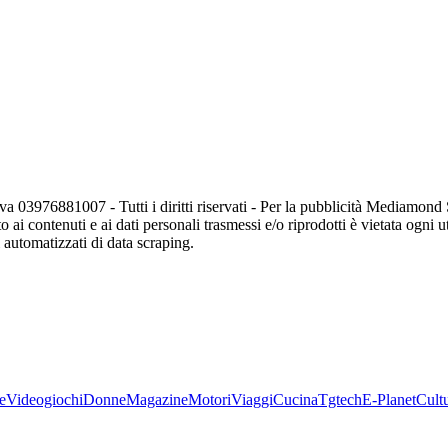
va 03976881007 - Tutti i diritti riservati - Per la pubblicità Mediamon
o ai contenuti e ai dati personali trasmessi e/o riprodotti è vietata ogni 
zi automatizzati di data scraping.
e
Videogiochi
Donne
Magazine
Motori
Viaggi
Cucina
Tgtech
E-Planet
Cult