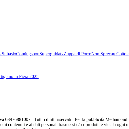
 Subasio
Comingsoon
Superguidatv
Zuppa di Porro
Non Sprecare
Cotto 
tigiano in Fiera 2025
va 03976881007 - Tutti i diritti riservati - Per la pubblicità Mediamon
o ai contenuti e ai dati personali trasmessi e/o riprodotti è vietata ogni 