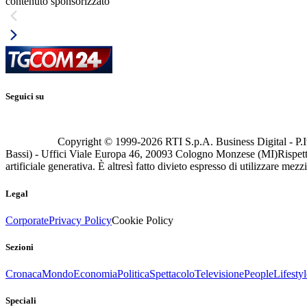
contenuto sponsorizzato
Seguici su
Copyright © 1999-
2026
RTI S.p.A. Business Digital - P.I
Bassi) - Uffici Viale Europa 46, 20093 Cologno Monzese (MI)
Rispett
artificiale generativa. È altresì fatto divieto espresso di utilizzare mez
Legal
Corporate
Privacy Policy
Cookie Policy
Sezioni
Cronaca
Mondo
Economia
Politica
Spettacolo
Televisione
People
Lifestyl
Speciali