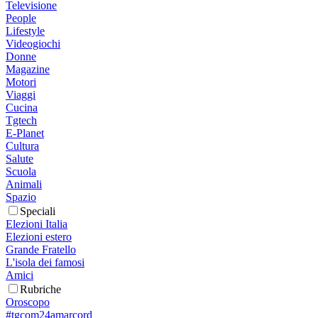
Televisione
People
Lifestyle
Videogiochi
Donne
Magazine
Motori
Viaggi
Cucina
Tgtech
E-Planet
Cultura
Salute
Scuola
Animali
Spazio
Speciali
Elezioni Italia
Elezioni estero
Grande Fratello
L'isola dei famosi
Amici
Rubriche
Oroscopo
#tgcom24amarcord