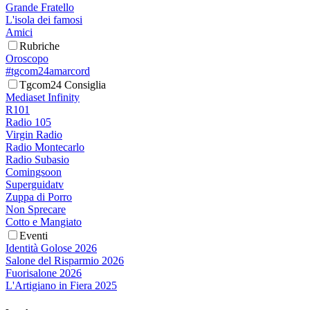
Grande Fratello
L'isola dei famosi
Amici
Rubriche
Oroscopo
#tgcom24amarcord
Tgcom24 Consiglia
Mediaset Infinity
R101
Radio 105
Virgin Radio
Radio Montecarlo
Radio Subasio
Comingsoon
Superguidatv
Zuppa di Porro
Non Sprecare
Cotto e Mangiato
Eventi
Identità Golose 2026
Salone del Risparmio 2026
Fuorisalone 2026
L'Artigiano in Fiera 2025