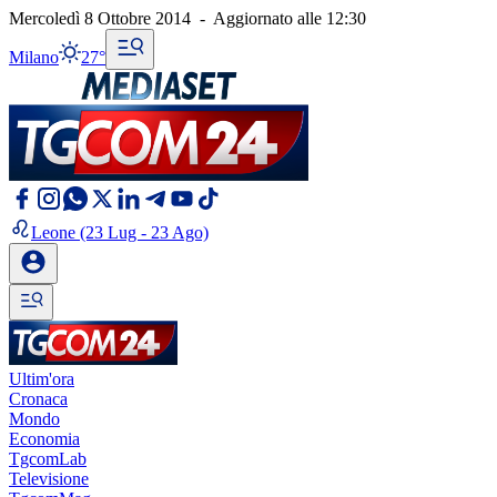
Mercoledì 8 Ottobre 2014
-
Aggiornato alle
12:30
Milano
27°
Leone
(23 Lug - 23 Ago)
Ultim'ora
Cronaca
Mondo
Economia
TgcomLab
Televisione