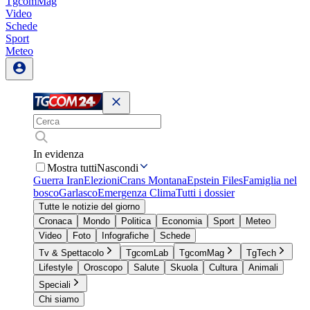
TgcomMag
Video
Schede
Sport
Meteo
In evidenza
Mostra tutti
Nascondi
Guerra Iran
Elezioni
Crans Montana
Epstein Files
Famiglia nel
bosco
Garlasco
Emergenza Clima
Tutti i dossier
Tutte le notizie del giorno
Cronaca
Mondo
Politica
Economia
Sport
Meteo
Video
Foto
Infografiche
Schede
Tv & Spettacolo
TgcomLab
TgcomMag
TgTech
Lifestyle
Oroscopo
Salute
Skuola
Cultura
Animali
Speciali
Chi siamo