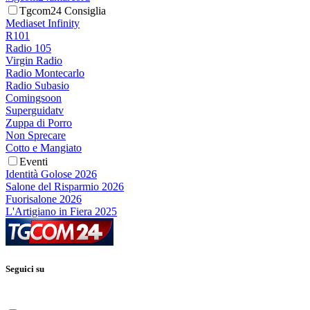
Tgcom24 Consiglia
Mediaset Infinity
R101
Radio 105
Virgin Radio
Radio Montecarlo
Radio Subasio
Comingsoon
Superguidatv
Zuppa di Porro
Non Sprecare
Cotto e Mangiato
Eventi
Identità Golose 2026
Salone del Risparmio 2026
Fuorisalone 2026
L'Artigiano in Fiera 2025
Seguici su