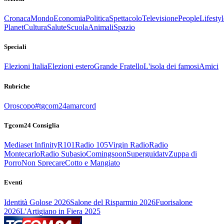
Cronaca
Mondo
Economia
Politica
Spettacolo
Televisione
People
Lifestyl
Planet
Cultura
Salute
Scuola
Animali
Spazio
Speciali
Elezioni Italia
Elezioni estero
Grande Fratello
L'isola dei famosi
Amici
Rubriche
Oroscopo
#tgcom24amarcord
Tgcom24 Consiglia
Mediaset Infinity
R101
Radio 105
Virgin Radio
Radio
Montecarlo
Radio Subasio
Comingsoon
Superguidatv
Zuppa di
Porro
Non Sprecare
Cotto e Mangiato
Eventi
Identità Golose 2026
Salone del Risparmio 2026
Fuorisalone
2026
L'Artigiano in Fiera 2025