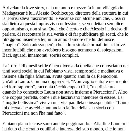
A rivelare la love story, nata un anno e mezzo fa in un villaggio in
Madagascar è lui, Alessio Occhiocupo, direttore della struttura in cui
la Torrisi stava trascorrendo le vacanze con alcune amiche. Cosa ci
sia dietro a questa improvvisa confessione, se vendetta o semplice
opportunismo, non si sa. Quel che è certo è che Alessio ha deciso di
parlare, di raccontare la sua verità e di far pubblicare gli scatti, che lo
ritraggono insieme a lei, in un anno d'amore che lui definisce
"magico". Solo adesso però, che la loro storia è ormai finita. Prove
inconfutabili che non avrebbero bisogno nemmeno di spiegazioni.
Baci, sguardi innamorati, sorrisi complici.
La Torrisi di questi selfie è ben diversa da quella che conosciamo nei
tanti scatti social in cui l'abbiamo vista, sempre sola e meditativa o
insieme alla figlia Martina, avuta quattro anni fa da Pieraccioni.
Un'altra Laura. Con una doppia vita. "Non voglio entrare nel merito
del loro rapporto", racconta Occhiocupo a Chi, "ma di sicuro
quando ho conosciuto Laura non stava insieme a Pieraccioni". Altro
che coppia perfetta, come i due lasciavano intendere di essere. La
"moglie bellissima" viveva una vita parallela e insospettabile. "Laura
mi diceva che avrebbe annunciato la fine della sua storia con
Pieraccioni ma non l'ha mai fatto".
E piano piano le cose sono andate peggiorando. "Alla fine Laura mi
ha detto che c'erano equilibri e interessi del suo mondo, che io non