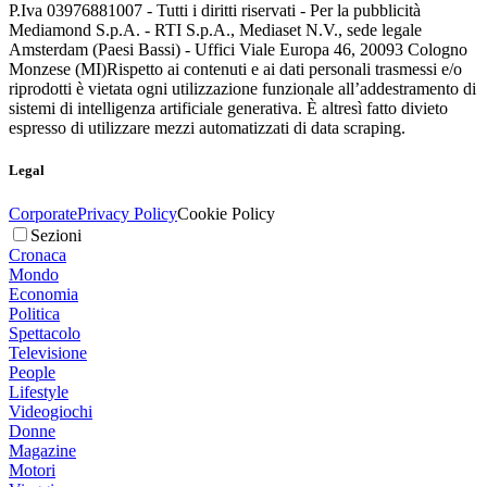
P.Iva 03976881007 - Tutti i diritti riservati - Per la pubblicità
Mediamond S.p.A. - RTI S.p.A., Mediaset N.V., sede legale
Amsterdam (Paesi Bassi) - Uffici Viale Europa 46, 20093 Cologno
Monzese (MI)
Rispetto ai contenuti e ai dati personali trasmessi e/o
riprodotti è vietata ogni utilizzazione funzionale all’addestramento di
sistemi di intelligenza artificiale generativa. È altresì fatto divieto
espresso di utilizzare mezzi automatizzati di data scraping.
Legal
Corporate
Privacy Policy
Cookie Policy
Sezioni
Cronaca
Mondo
Economia
Politica
Spettacolo
Televisione
People
Lifestyle
Videogiochi
Donne
Magazine
Motori