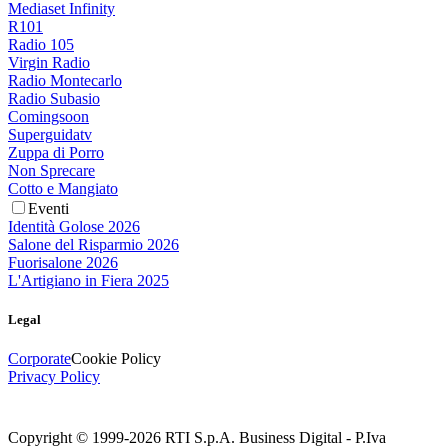
Mediaset Infinity
R101
Radio 105
Virgin Radio
Radio Montecarlo
Radio Subasio
Comingsoon
Superguidatv
Zuppa di Porro
Non Sprecare
Cotto e Mangiato
Eventi
Identità Golose 2026
Salone del Risparmio 2026
Fuorisalone 2026
L'Artigiano in Fiera 2025
Legal
Corporate
Cookie Policy
Privacy Policy
Copyright © 1999-
2026
RTI S.p.A. Business Digital - P.Iva