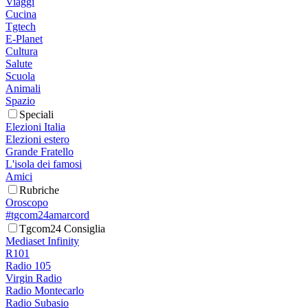
Viaggi
Cucina
Tgtech
E-Planet
Cultura
Salute
Scuola
Animali
Spazio
Speciali
Elezioni Italia
Elezioni estero
Grande Fratello
L'isola dei famosi
Amici
Rubriche
Oroscopo
#tgcom24amarcord
Tgcom24 Consiglia
Mediaset Infinity
R101
Radio 105
Virgin Radio
Radio Montecarlo
Radio Subasio