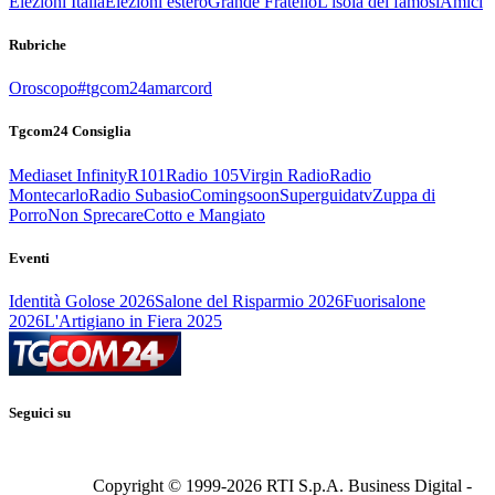
Elezioni Italia
Elezioni estero
Grande Fratello
L'isola dei famosi
Amici
Rubriche
Oroscopo
#tgcom24amarcord
Tgcom24 Consiglia
Mediaset Infinity
R101
Radio 105
Virgin Radio
Radio
Montecarlo
Radio Subasio
Comingsoon
Superguidatv
Zuppa di
Porro
Non Sprecare
Cotto e Mangiato
Eventi
Identità Golose 2026
Salone del Risparmio 2026
Fuorisalone
2026
L'Artigiano in Fiera 2025
Seguici su
Copyright © 1999-
2026
RTI S.p.A. Business Digital -