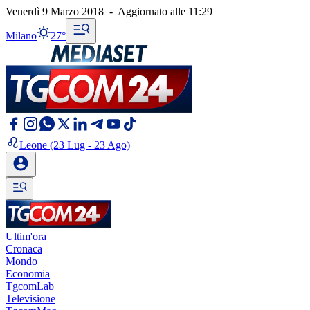
Venerdì 9 Marzo 2018
-
Aggiornato alle
11:29
Milano
27°
Leone
(23 Lug - 23 Ago)
Ultim'ora
Cronaca
Mondo
Economia
TgcomLab
Televisione