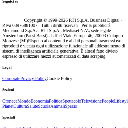
Seguici su
Copyright © 1999-
2026
RTI S.p.A. Business Digital -
P.Iva 03976881007 - Tutti i diritti riservati - Per la pubblicità
Mediamond S.p.A. - RTI S.p.A., Mediaset N.V., sede legale
Amsterdam (Paesi Bassi) - Uffici Viale Europa 46, 20093 Cologno
Monzese (MI)
Rispetto ai contenuti e ai dati personali trasmessi e/o
riprodotti è vietata ogni utilizzazione funzionale all’addestramento di
sistemi di intelligenza artificiale generativa. È altresì fatto divieto
espresso di utilizzare mezzi automatizzati di data scraping.
Legal
Corporate
Privacy Policy
Cookie Policy
Sezioni
Cronaca
Mondo
Economia
Politica
Spettacolo
Televisione
People
Lifestyl
Planet
Cultura
Salute
Scuola
Animali
Spazio
Speciali