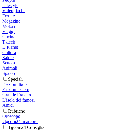
People
Lifestyle
Videogiochi
Donne
Magazine
Motori
Viaggi
Cucina
Tgtech
E-Planet
Cultura
Salute
Scuola
Animali
Spazio
Speciali
Elezioni Italia
Elezioni estero
Grande Fratello
L'isola dei famosi
Amici
Rubriche
Oroscopo
#tgcom24amarcord
Tgcom24 Consiglia