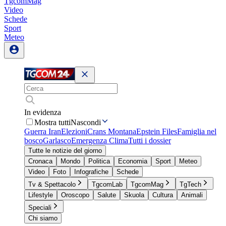
TgcomMag
Video
Schede
Sport
Meteo
In evidenza
Mostra tutti
Nascondi
Guerra Iran
Elezioni
Crans Montana
Epstein Files
Famiglia nel
bosco
Garlasco
Emergenza Clima
Tutti i dossier
Tutte le notizie del giorno
Cronaca
Mondo
Politica
Economia
Sport
Meteo
Video
Foto
Infografiche
Schede
Tv & Spettacolo
TgcomLab
TgcomMag
TgTech
Lifestyle
Oroscopo
Salute
Skuola
Cultura
Animali
Speciali
Chi siamo