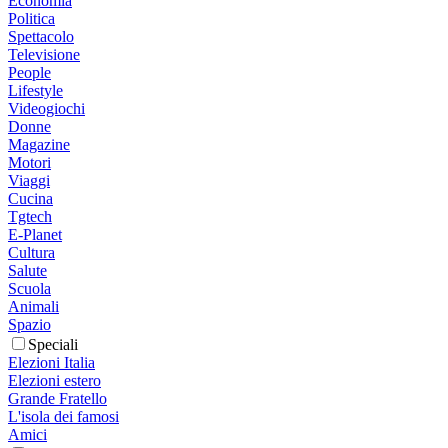
Economia
Politica
Spettacolo
Televisione
People
Lifestyle
Videogiochi
Donne
Magazine
Motori
Viaggi
Cucina
Tgtech
E-Planet
Cultura
Salute
Scuola
Animali
Spazio
Speciali
Elezioni Italia
Elezioni estero
Grande Fratello
L'isola dei famosi
Amici