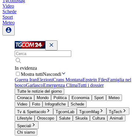
TgcomMag
Video
Schede
Sport
Meteo
In evidenza
Mostra tutti
Nascondi
Guerra Iran
Elezioni
Crans Montana
Epstein Files
Famiglia nel
bosco
Garlasco
Emergenza Clima
Tutti i dossier
Tutte le notizie del giorno
Cronaca
Mondo
Politica
Economia
Sport
Meteo
Video
Foto
Infografiche
Schede
Tv & Spettacolo
TgcomLab
TgcomMag
TgTech
Lifestyle
Oroscopo
Salute
Skuola
Cultura
Animali
Speciali
Chi siamo