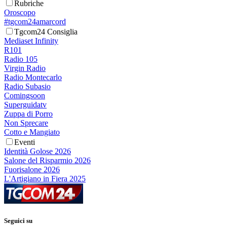
Rubriche
Oroscopo
#tgcom24amarcord
Tgcom24 Consiglia
Mediaset Infinity
R101
Radio 105
Virgin Radio
Radio Montecarlo
Radio Subasio
Comingsoon
Superguidatv
Zuppa di Porro
Non Sprecare
Cotto e Mangiato
Eventi
Identità Golose 2026
Salone del Risparmio 2026
Fuorisalone 2026
L'Artigiano in Fiera 2025
Seguici su