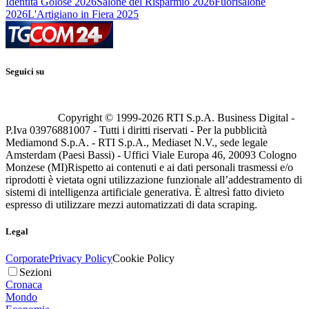
Identità Golose 2026
Salone del Risparmio 2026
Fuorisalone
2026
L'Artigiano in Fiera 2025
Seguici su
Copyright © 1999-
2026
RTI S.p.A. Business Digital -
P.Iva 03976881007 - Tutti i diritti riservati - Per la pubblicità
Mediamond S.p.A. - RTI S.p.A., Mediaset N.V., sede legale
Amsterdam (Paesi Bassi) - Uffici Viale Europa 46, 20093 Cologno
Monzese (MI)
Rispetto ai contenuti e ai dati personali trasmessi e/o
riprodotti è vietata ogni utilizzazione funzionale all’addestramento di
sistemi di intelligenza artificiale generativa. È altresì fatto divieto
espresso di utilizzare mezzi automatizzati di data scraping.
Legal
Corporate
Privacy Policy
Cookie Policy
Sezioni
Cronaca
Mondo