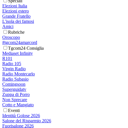
Speciali
Elezioni Italia
Elezioni estero
Grande Fratello
L'isola dei famosi
Amici
Rubriche
Oroscopo
#tgcom24amarcord
Tgcom24 Consiglia
Mediaset Infinity
R101
Radio 105
Virgin Radio
Radio Montecarlo
Radio Subasio
Comingsoon
Superguidatv
Zuppa di Porro
Non Sprecare
Cotto e Mangiato
Eventi
Identità Golose 2026
Salone del Risparmio 2026
Fuorisalone 2026