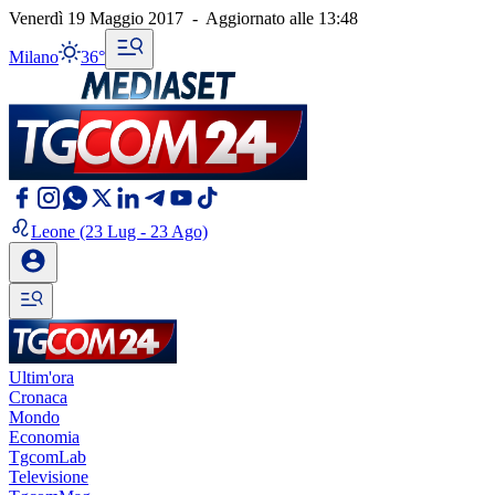
Venerdì 19 Maggio 2017
-
Aggiornato alle
13:48
Milano
36°
Leone
(23 Lug - 23 Ago)
Ultim'ora
Cronaca
Mondo
Economia
TgcomLab
Televisione