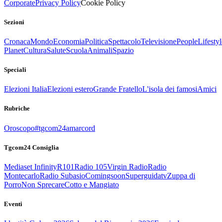
Corporate
Privacy Policy
Cookie Policy
Sezioni
Cronaca
Mondo
Economia
Politica
Spettacolo
Televisione
People
Lifestyl
Planet
Cultura
Salute
Scuola
Animali
Spazio
Speciali
Elezioni Italia
Elezioni estero
Grande Fratello
L'isola dei famosi
Amici
Rubriche
Oroscopo
#tgcom24amarcord
Tgcom24 Consiglia
Mediaset Infinity
R101
Radio 105
Virgin Radio
Radio
Montecarlo
Radio Subasio
Comingsoon
Superguidatv
Zuppa di
Porro
Non Sprecare
Cotto e Mangiato
Eventi