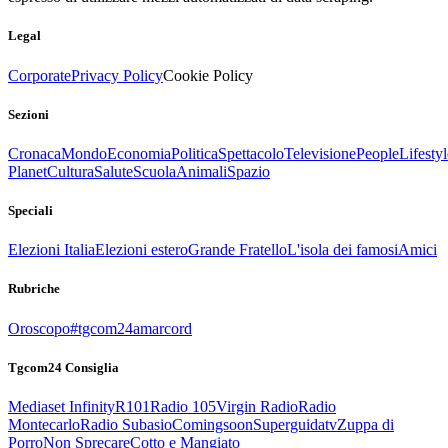
Legal
Corporate
Privacy Policy
Cookie Policy
Sezioni
Cronaca
Mondo
Economia
Politica
Spettacolo
Televisione
People
Lifestyl
Planet
Cultura
Salute
Scuola
Animali
Spazio
Speciali
Elezioni Italia
Elezioni estero
Grande Fratello
L'isola dei famosi
Amici
Rubriche
Oroscopo
#tgcom24amarcord
Tgcom24 Consiglia
Mediaset Infinity
R101
Radio 105
Virgin Radio
Radio
Montecarlo
Radio Subasio
Comingsoon
Superguidatv
Zuppa di
Porro
Non Sprecare
Cotto e Mangiato