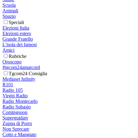
Scuola
Animali
Spazio
Speciali
Elezioni Italia
Elezioni estero
Grande Fratello
L'isola dei famosi
Amici
Rubriche
Oroscopo
#tgcom24amarcord
Tgcom24 Consiglia
Mediaset Infinity
R101
Radio 105
Virgin Radio
Radio Montecarlo
Radio Subasio
Comingsoon
Superguidatv
Zuppa di Porro
Non Sprecare
Cotto e Mangiato