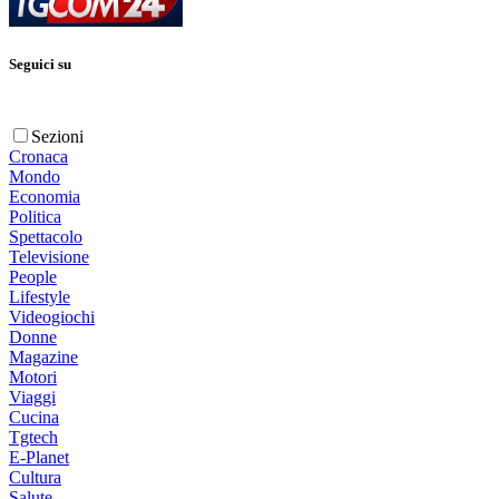
Seguici su
Sezioni
Cronaca
Mondo
Economia
Politica
Spettacolo
Televisione
People
Lifestyle
Videogiochi
Donne
Magazine
Motori
Viaggi
Cucina
Tgtech
E-Planet
Cultura
Salute