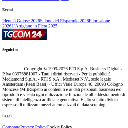
Eventi
Identità Golose 2026
Salone del Risparmio 2026
Fuorisalone
2026
L'Artigiano in Fiera 2025
Seguici su
Copyright © 1999-
2026
RTI S.p.A. Business Digital -
P.Iva 03976881007 - Tutti i diritti riservati - Per la pubblicità
Mediamond S.p.A. - RTI S.p.A., Mediaset N.V., sede legale
Amsterdam (Paesi Bassi) - Uffici Viale Europa 46, 20093 Cologno
Monzese (MI)
Rispetto ai contenuti e ai dati personali trasmessi e/o
riprodotti è vietata ogni utilizzazione funzionale all’addestramento di
sistemi di intelligenza artificiale generativa. È altresì fatto divieto
espresso di utilizzare mezzi automatizzati di data scraping.
Legal
Corporate
Privacy Policy
Cookie Policy