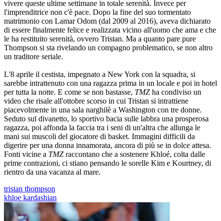
vivere queste ultime settimane in totale serenità. Invece per
l'imprenditrice non c'è pace. Dopo la fine del suo tormentato
matrimonio con Lamar Odom (dal 2009 al 2016), aveva dichiarato
di essere finalmente felice e realizzata vicino all'uomo che ama e che
le ha restituito serenità, ovvero Tristan. Ma a quanto pare pure
Thompson si sta rivelando un compagno problematico, se non altro
un traditore seriale.
L'8 aprile il cestista, impegnato a New York con la squadra, si
sarebbe intrattenuto con una ragazza prima in un locale e poi in hotel
per tutta la notte. E come se non bastasse,
TMZ
ha condiviso un
video che risale all'ottobre scorso in cui Tristan si intrattiene
piacevolmente in una sala narghilè a Washington con tre donne.
Seduto sul divanetto, lo sportivo bacia sulle labbra una prosperosa
ragazza, poi affonda la faccia tra i seni di un'altra che allunga le
mani sui muscoli del giocatore di basket. Immagini difficili da
digerire per una donna innamorata, ancora di più se in dolce attesa.
Fonti vicine a
TMZ
raccontano che a sostenere Khloé, colta dalle
prime contrazioni, ci stiano pensando le sorelle Kim e Kourtney, di
rientro da una vacanza al mare.
tristan thompson
khloe kardashian