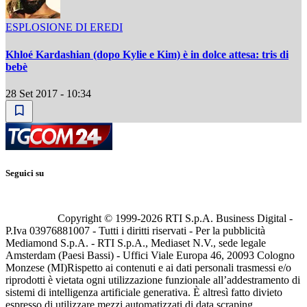
ESPLOSIONE DI EREDI
Khloé Kardashian (dopo Kylie e Kim) è in dolce attesa: tris di
bebè
28 Set 2017 - 10:34
Seguici su
Copyright © 1999-
2026
RTI S.p.A. Business Digital -
P.Iva 03976881007 - Tutti i diritti riservati - Per la pubblicità
Mediamond S.p.A. - RTI S.p.A., Mediaset N.V., sede legale
Amsterdam (Paesi Bassi) - Uffici Viale Europa 46, 20093 Cologno
Monzese (MI)
Rispetto ai contenuti e ai dati personali trasmessi e/o
riprodotti è vietata ogni utilizzazione funzionale all’addestramento di
sistemi di intelligenza artificiale generativa. È altresì fatto divieto
espresso di utilizzare mezzi automatizzati di data scraping.