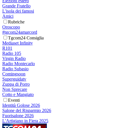
Elezioni estero
Grande Fratello
L'isola dei famosi
Amici
Rubriche
Oroscopo
#tgcom24amarcord
Tgcom24 Consiglia
Mediaset Infinity
R101
Radio 105
Virgin Radio
Radio Montecarlo
Radio Subasio
Comingsoon
Superguidatv
Zuppa di Porro
Non Sprecare
Cotto e Mangiato
Eventi
Identità Golose 2026
Salone del Risparmio 2026
Fuorisalone 2026
L'Artigiano in Fiera 2025