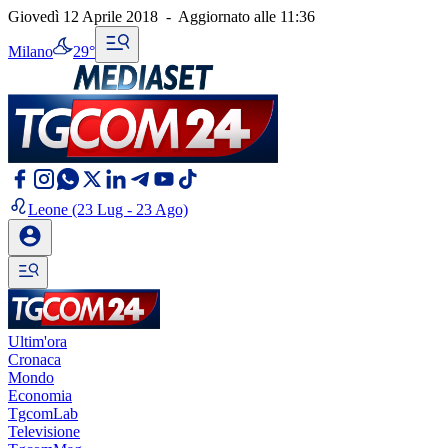
Giovedì 12 Aprile 2018
-
Aggiornato alle
11:36
Milano
29°
Leone
(23 Lug - 23 Ago)
Ultim'ora
Cronaca
Mondo
Economia
TgcomLab
Televisione