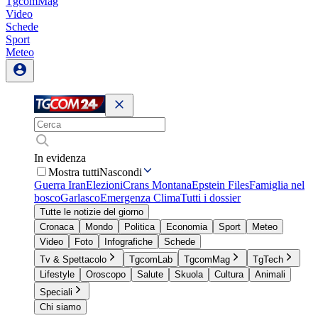
TgcomMag
Video
Schede
Sport
Meteo
In evidenza
Mostra tutti
Nascondi
Guerra Iran
Elezioni
Crans Montana
Epstein Files
Famiglia nel
bosco
Garlasco
Emergenza Clima
Tutti i dossier
Tutte le notizie del giorno
Cronaca
Mondo
Politica
Economia
Sport
Meteo
Video
Foto
Infografiche
Schede
Tv & Spettacolo
TgcomLab
TgcomMag
TgTech
Lifestyle
Oroscopo
Salute
Skuola
Cultura
Animali
Speciali
Chi siamo