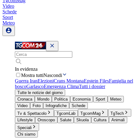
TgcomMag
Video
Schede
Sport
Meteo
In evidenza
Mostra tutti
Nascondi
Guerra Iran
Elezioni
Crans Montana
Epstein Files
Famiglia nel
bosco
Garlasco
Emergenza Clima
Tutti i dossier
Tutte le notizie del giorno
Cronaca
Mondo
Politica
Economia
Sport
Meteo
Video
Foto
Infografiche
Schede
Tv & Spettacolo
TgcomLab
TgcomMag
TgTech
Lifestyle
Oroscopo
Salute
Skuola
Cultura
Animali
Speciali
Chi siamo