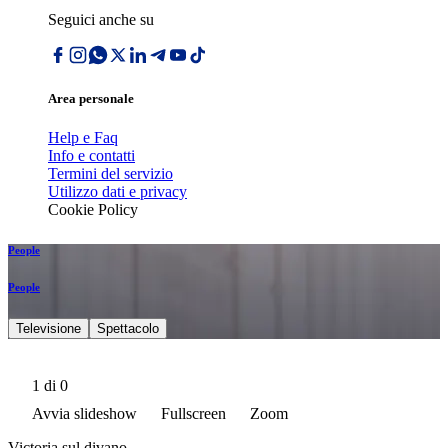
Seguici anche su
Area personale
Help e Faq
Info e contatti
Termini del servizio
Utilizzo dati e privacy
Cookie Policy
People
People
Televisione
Spettacolo
1
di 0
Avvia slideshow
Fullscreen
Zoom
Victoria sul divano