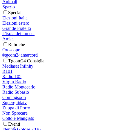
Animali
Spazio
Speciali
Elezioni Italia
Elezioni estero
Grande Fratello
L'isola dei famosi
Amici
Rubriche
Oroscopo
#tgcom24amarcord
Tgcom24 Consiglia
Mediaset Infinity
R101
Radio 105
Virgin Radio
Radio Montecarlo
Radio Subasio
Comingsoon
Superguidatv
Zuppa di Porro
Non Sprecare
Cotto e Mangiato
Eventi
Identità Golose 2026