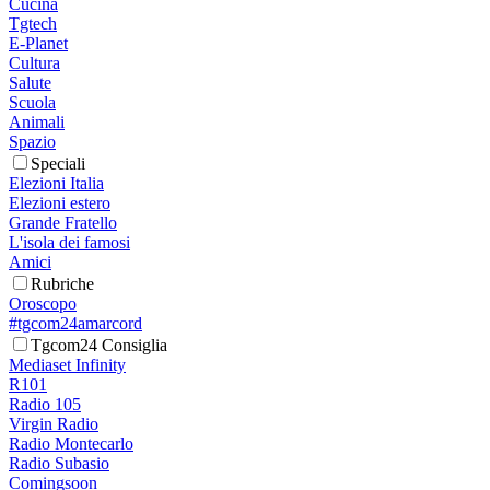
Cucina
Tgtech
E-Planet
Cultura
Salute
Scuola
Animali
Spazio
Speciali
Elezioni Italia
Elezioni estero
Grande Fratello
L'isola dei famosi
Amici
Rubriche
Oroscopo
#tgcom24amarcord
Tgcom24 Consiglia
Mediaset Infinity
R101
Radio 105
Virgin Radio
Radio Montecarlo
Radio Subasio
Comingsoon