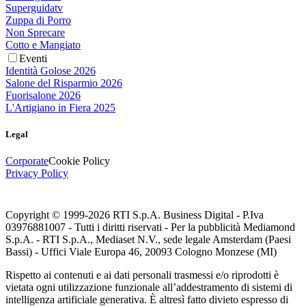
Superguidatv
Zuppa di Porro
Non Sprecare
Cotto e Mangiato
Eventi
Identità Golose 2026
Salone del Risparmio 2026
Fuorisalone 2026
L'Artigiano in Fiera 2025
Legal
Corporate
Cookie Policy
Privacy Policy
Copyright © 1999-
2026
RTI S.p.A. Business Digital - P.Iva
03976881007 - Tutti i diritti riservati - Per la pubblicità Mediamond
S.p.A. - RTI S.p.A., Mediaset N.V., sede legale Amsterdam (Paesi
Bassi) - Uffici Viale Europa 46, 20093 Cologno Monzese (MI)
Rispetto ai contenuti e ai dati personali trasmessi e/o riprodotti è
vietata ogni utilizzazione funzionale all’addestramento di sistemi di
intelligenza artificiale generativa. È altresì fatto divieto espresso di