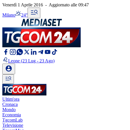
Venerdì 1 Aprile 2016
-
Aggiornato alle
09:47
Milano
24°
Leone
(23 Lug - 23 Ago)
Ultim'ora
Cronaca
Mondo
Economia
TgcomLab
Televisione