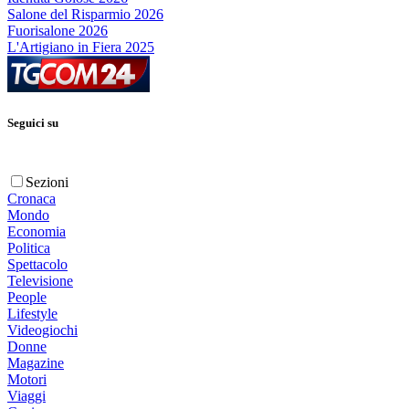
Salone del Risparmio 2026
Fuorisalone 2026
L'Artigiano in Fiera 2025
Seguici su
Sezioni
Cronaca
Mondo
Economia
Politica
Spettacolo
Televisione
People
Lifestyle
Videogiochi
Donne
Magazine
Motori
Viaggi