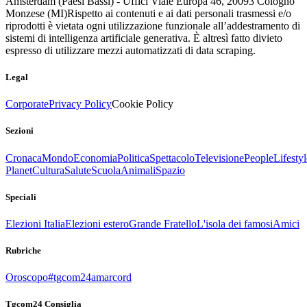
Amsterdam (Paesi Bassi) - Uffici Viale Europa 46, 20093 Cologno
Monzese (MI)
Rispetto ai contenuti e ai dati personali trasmessi e/o
riprodotti è vietata ogni utilizzazione funzionale all’addestramento di
sistemi di intelligenza artificiale generativa. È altresì fatto divieto
espresso di utilizzare mezzi automatizzati di data scraping.
Legal
Corporate
Privacy Policy
Cookie Policy
Sezioni
Cronaca
Mondo
Economia
Politica
Spettacolo
Televisione
People
Lifestyl
Planet
Cultura
Salute
Scuola
Animali
Spazio
Speciali
Elezioni Italia
Elezioni estero
Grande Fratello
L'isola dei famosi
Amici
Rubriche
Oroscopo
#tgcom24amarcord
Tgcom24 Consiglia