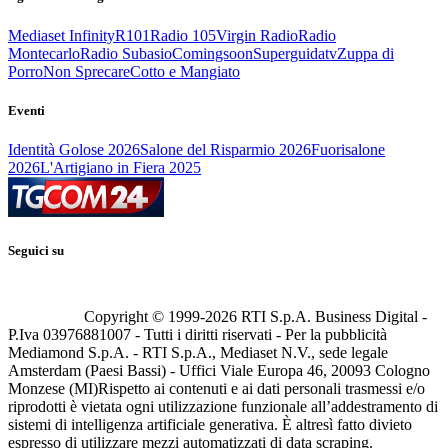
Mediaset Infinity
R101
Radio 105
Virgin Radio
Radio
Montecarlo
Radio Subasio
Comingsoon
Superguidatv
Zuppa di
Porro
Non Sprecare
Cotto e Mangiato
Eventi
Identità Golose 2026
Salone del Risparmio 2026
Fuorisalone
2026
L'Artigiano in Fiera 2025
Seguici su
Copyright © 1999-
2026
RTI S.p.A. Business Digital -
P.Iva 03976881007 - Tutti i diritti riservati - Per la pubblicità
Mediamond S.p.A. - RTI S.p.A., Mediaset N.V., sede legale
Amsterdam (Paesi Bassi) - Uffici Viale Europa 46, 20093 Cologno
Monzese (MI)
Rispetto ai contenuti e ai dati personali trasmessi e/o
riprodotti è vietata ogni utilizzazione funzionale all’addestramento di
sistemi di intelligenza artificiale generativa. È altresì fatto divieto
espresso di utilizzare mezzi automatizzati di data scraping.