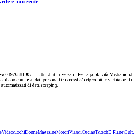
 vede e non sente
va 03976881007 - Tutti i diritti riservati - Per la pubblicità Mediamon
o ai contenuti e ai dati personali trasmessi e/o riprodotti è vietata ogni 
zi automatizzati di data scraping.
e
Videogiochi
Donne
Magazine
Motori
Viaggi
Cucina
Tgtech
E-Planet
Cult