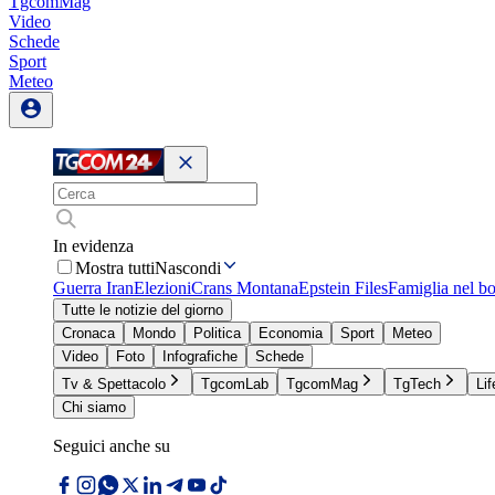
TgcomMag
Video
Schede
Sport
Meteo
In evidenza
Mostra tutti
Nascondi
Guerra Iran
Elezioni
Crans Montana
Epstein Files
Famiglia nel b
Tutte le notizie del giorno
Cronaca
Mondo
Politica
Economia
Sport
Meteo
Video
Foto
Infografiche
Schede
Tv & Spettacolo
TgcomLab
TgcomMag
TgTech
Lif
Chi siamo
Seguici anche su