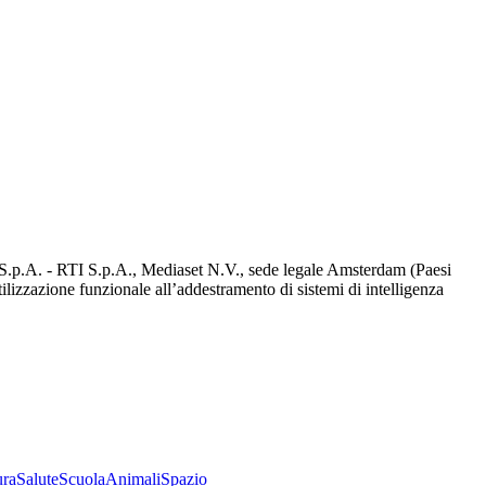
d S.p.A. - RTI S.p.A., Mediaset N.V., sede legale Amsterdam (Paesi
utilizzazione funzionale all’addestramento di sistemi di intelligenza
ura
Salute
Scuola
Animali
Spazio