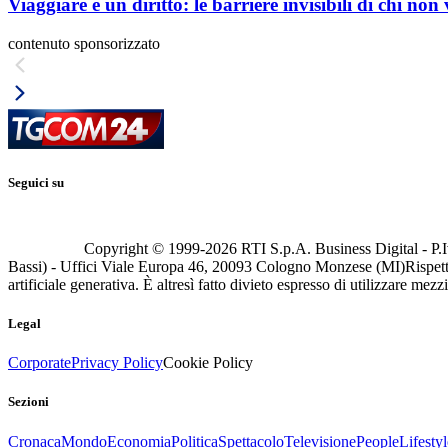
Viaggiare è un diritto: le barriere invisibili di chi non
contenuto sponsorizzato
Seguici su
Copyright © 1999-
2026
RTI S.p.A. Business Digital - P.I
Bassi) - Uffici Viale Europa 46, 20093 Cologno Monzese (MI)
Rispett
artificiale generativa. È altresì fatto divieto espresso di utilizzare mez
Legal
Corporate
Privacy Policy
Cookie Policy
Sezioni
Cronaca
Mondo
Economia
Politica
Spettacolo
Televisione
People
Lifestyl