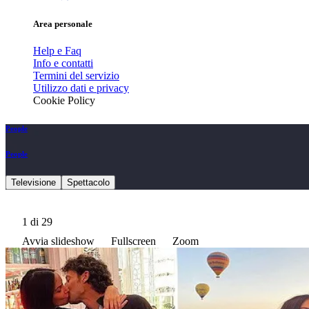
Area personale
Help e Faq
Info e contatti
Termini del servizio
Utilizzo dati e privacy
Cookie Policy
People
People
Televisione
Spettacolo
1
di 29
Avvia slideshow
Fullscreen
Zoom