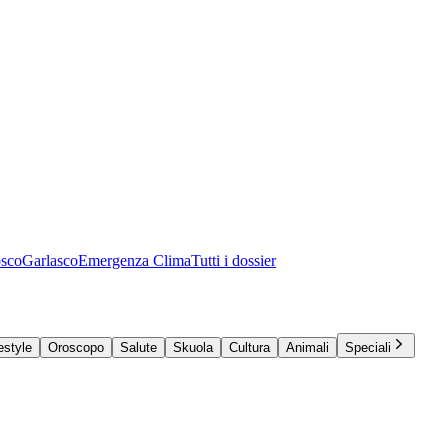
osco
Garlasco
Emergenza Clima
Tutti i dossier
estyle
Oroscopo
Salute
Skuola
Cultura
Animali
Speciali