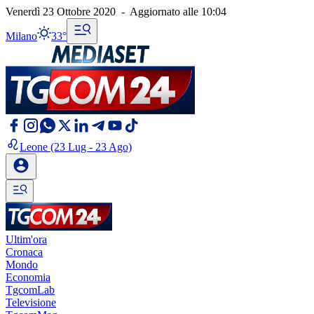
Venerdì 23 Ottobre 2020
-
Aggiornato alle
10:04
Milano
33°
Leone
(23 Lug - 23 Ago)
Ultim'ora
Cronaca
Mondo
Economia
TgcomLab
Televisione